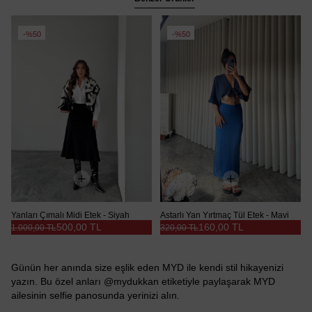
%50
%50
Yanları Çımalı Midi Etek - Siyah
Astarlı Yan Yırtmaç Tül Etek - Mavi
500,00 TL
160,00 TL
1.000,00 TL
320,00 TL
Günün her anında size eşlik eden MYD ile kendi stil hikayenizi
yazın. Bu özel anları @mydukkan etiketiyle paylaşarak MYD
ailesinin selfie panosunda yerinizi alın.