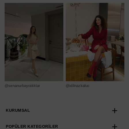
@senanurbayrakktar
@idilnazkaluc
@
KURUMSAL
POPÜLER KATEGORİLER