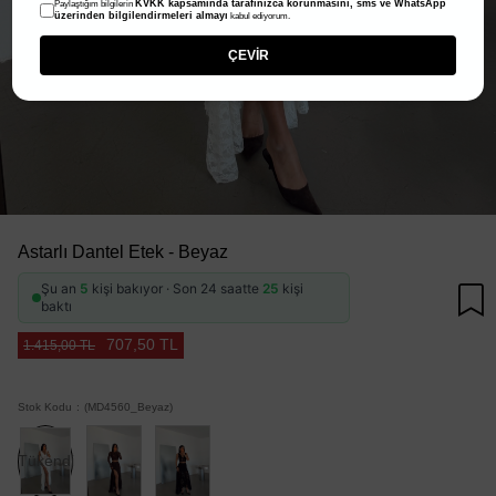
KVKK kapsamında tarafınızca korunmasını, sms ve WhatsApp
Paylaştığım bilgilerin
üzerinden bilgilendirmeleri almayı
kabul ediyorum.
ÇEVİR
Astarlı Dantel Etek - Beyaz
Şu an
5
kişi bakıyor · Son 24 saatte
25
kişi
baktı
707,50 TL
1.415,00 TL
Stok Kodu
(MD4560_Beyaz)
Tükendi