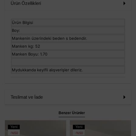
Ürün Özellikleri
Ürün Bilgisi
Boy:
Mankenin üzerindeki beden s bedendir.
Manken kg: 52
Manken Boyu: 1.70
Mydukkanda keyifli alışverişler dileriz.
Teslimat ve İade
Benzer Ürünler
Yeni
Yeni
Ürün
Ürün
%50
%50