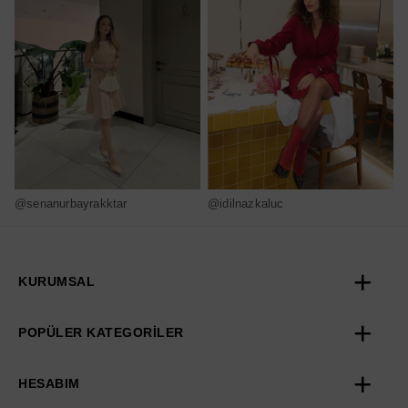
@senanurbayrakktar
@idilnazkaluc
@
KURUMSAL
POPÜLER KATEGORİLER
HESABIM