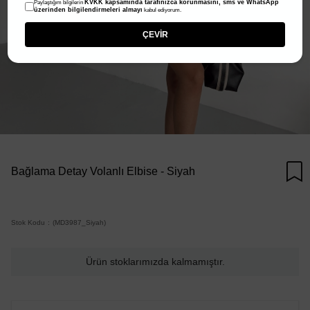
KVKK kapsamında tarafınızca korunmasını, sms ve WhatsApp
Paylaştığım bilgilerin
üzerinden bilgilendirmeleri almayı
kabul ediyorum.
ÇEVİR
Bağlama Detay Volanlı Elbise - Siyah
Stok Kodu
(MD3987_Siyah)
Ürün stoklarımızda kalmamıştır.