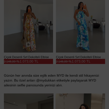
Çiçek Desenli Sırt Dekolteli Elbise - Sarı
Çiçek Desenli Sırt Dekolteli Elbise - Mavi
1.073,00 TL
1.073,00 TL
2.146,00 TL
2.146,00 TL
Günün her anında size eşlik eden MYD ile kendi stil hikayenizi
yazın. Bu özel anları @mydukkan etiketiyle paylaşarak MYD
ailesinin selfie panosunda yerinizi alın.