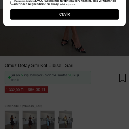
KVKK kapsamında tarafınızca korunmasını, sms ve WhatsApp
Paylaştığım bilgilerin
üzerinden bilgilendirmeleri almayı
kabul ediyorum.
ÇEVİR
Omuz Detay Sıfır Kol Elbise - Sarı
Şu an
5
kişi bakıyor · Son 24 saatte
20
kişi
baktı
666,00 TL
1.332,00 TL
Stok Kodu
(MD4645_Sarı)
Tükendi
Tükendi
Tükendi