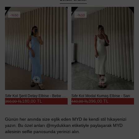
%50
%10
Sıfır Kol Şerit Detay Elbise - Bebe Mavi
Sıfır Kol Modal Kumaş Elbise - Sarı
180,00 TL
396,00 TL
360,00 TL
440,00 TL
Günün her anında size eşlik eden MYD ile kendi stil hikayenizi
yazın. Bu özel anları @mydukkan etiketiyle paylaşarak MYD
ailesinin selfie panosunda yerinizi alın.