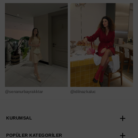
@senanurbayrakktar
@idilnazkaluc
@
KURUMSAL
POPÜLER KATEGORİLER