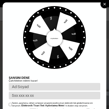
Anasayfa
Kadın Giyim
Kadın Üst Giyim
Elbise
Sıfır Kol Elbise
MENÜ
%5
%10
%20
%15
%15
%20
%10
%5
ŞANSINI DENE
Çarkıfelekten indirimi kazan!
Tanıtım, pazarlama, reklam ve benzeri amaçlarla tarafıma ticari elektronik ileti gönderilmesine izin
Elektronik Ticari İleti Aydınlatma Metni
veriyorum.
'ni okudum onay veriyorum.