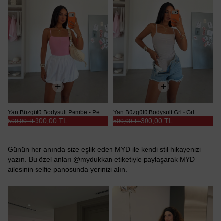
Yan Büzgülü Bodysuit Pembe - Pembe
Yan Büzgülü Bodysuit Gri - Gri
300,00 TL
300,00 TL
500,00 TL
500,00 TL
Günün her anında size eşlik eden MYD ile kendi stil hikayenizi
yazın. Bu özel anları @mydukkan etiketiyle paylaşarak MYD
ailesinin selfie panosunda yerinizi alın.