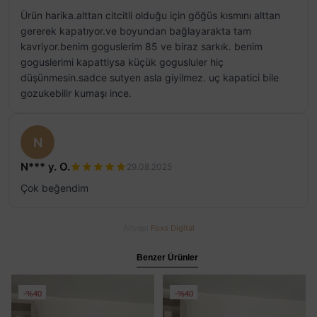
Ürün harika.alttan citcitli olduğu için göğüs kısmını alttan
gererek kapatıyor.ve boyundan bağlayarakta tam
kavriyor.benim goguslerim 85 ve biraz sarkık. benim
goguslerimi kapattiysa küçük gogusluler hiç
düşünmesin.sadce sutyen asla giyilmez. uç kapatici bile
gozukebilir kumaşı ince.
N
N*** y. O.
29.08.2025
Çok beğendim
Altyapı
Foxs Digital
Benzer Ürünler
%40
%40