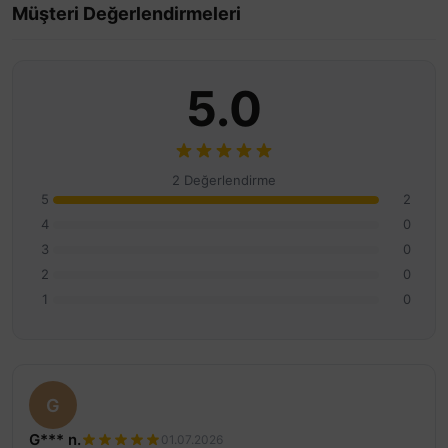
Müşteri Değerlendirmeleri
5.0
2 Değerlendirme
5
2
4
0
3
0
2
0
1
0
G
G*** n.
01.07.2026