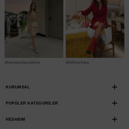
@senanurbayrakktar
@idilnazkaluc
@
KURUMSAL
POPÜLER KATEGORİLER
HESABIM