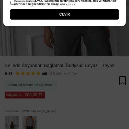
KVKK kapsamında tarafınızca korunmasını, sms ve WhatsApp
Paylaştığım bilgilerin
üzerinden bilgilendirmeleri almayı
kabul ediyorum.
ÇEVİR
Belinde Boyundan Bağlamalı Bodysuit Beyaz - Beyaz
·
·
5.0
2 Değerlendirme
Son 24 saatte
10
kişi baktı
200,00 TL
500,00 TL
Stok Kodu
(MYD7348.BD.01_Beyaz)
Tükendi