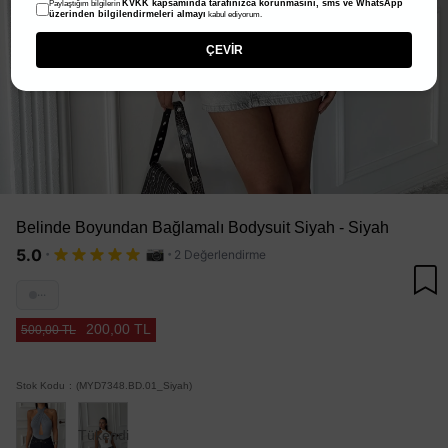
KVKK kapsamında tarafınızca korunmasını, sms ve WhatsApp
Paylaştığım bilgilerin
üzerinden bilgilendirmeleri almayı
kabul ediyorum.
ÇEVİR
Belinde Boyundan Bağlamalı Bodysuit Siyah - Siyah
·
·
5.0
2 Değerlendirme
···
200,00 TL
500,00 TL
Stok Kodu
(MYD7348.BD.01_Siyah)
Tükendi