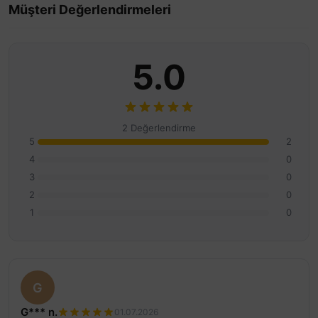
Müşteri Değerlendirmeleri
5.0
2 Değerlendirme
5
2
4
0
3
0
2
0
1
0
G
G*** n.
01.07.2026