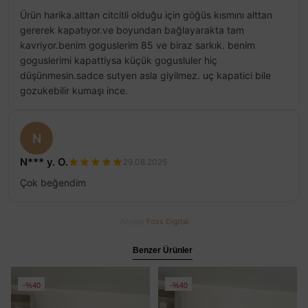
Ürün harika.alttan citcitli olduğu için göğüs kısmını alttan
gererek kapatıyor.ve boyundan bağlayarakta tam
kavriyor.benim goguslerim 85 ve biraz sarkık. benim
goguslerimi kapattiysa küçük gogusluler hiç
düşünmesin.sadce sutyen asla giyilmez. uç kapatici bile
gozukebilir kumaşı ince.
N
N*** y. O.
29.08.2025
Çok beğendim
Altyapı
Foxs Digital
Benzer Ürünler
%40
%40