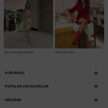
@senanurbayrakktar
@idilnazkaluc
@
KURUMSAL
POPÜLER KATEGORİLER
HESABIM