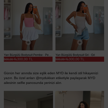
Yan Büzgülü Bodysuit Pembe - Pembe
Yan Büzgülü Bodysuit Gri - Gri
300,00 TL
300,00 TL
500,00 TL
500,00 TL
Günün her anında size eşlik eden MYD ile kendi stil hikayenizi
yazın. Bu özel anları @mydukkan etiketiyle paylaşarak MYD
ailesinin selfie panosunda yerinizi alın.