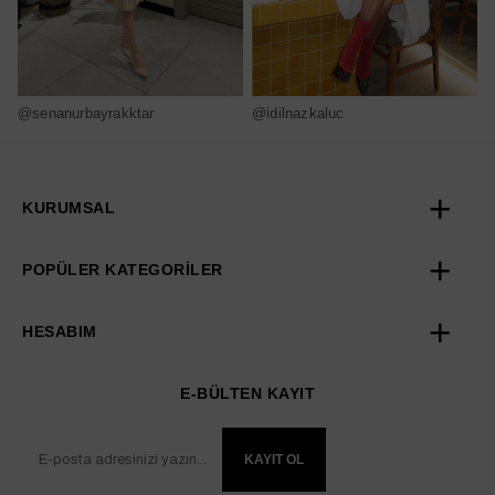
@senanurbayrakktar
@idilnazkaluc
@
KURUMSAL
POPÜLER KATEGORİLER
HESABIM
E-BÜLTEN KAYIT
KAYIT OL