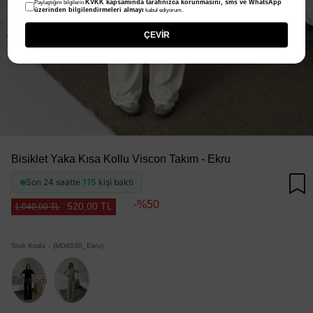
KVKK kapsamında tarafınızca korunmasını, sms ve WhatsApp
Paylaştığım bilgilerin
üzerinden bilgilendirmeleri almayı
kabul ediyorum.
ÇEVİR
Bisiklet Yaka Kısa Kollu Viscon Takım - Ekru
Son 24 saatte
115
kişi baktı
50
520,00 TL
1.040,00 TL
Stok Kodu
(MD4036_Ekru)
Tükendi