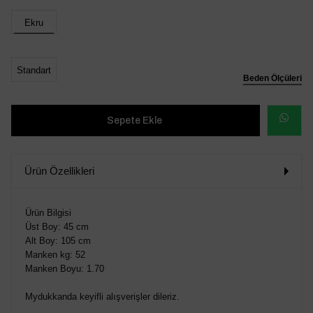
Ekru
Standart
Beden Ölçüleri
WHATSAP
SİPARİŞ
Ürün Özellikleri
VER
Ürün Bilgisi
Üst Boy: 45 cm
Alt Boy: 105 cm
Manken kg: 52
Manken Boyu: 1.70
Mydukkanda keyifli alışverişler dileriz.