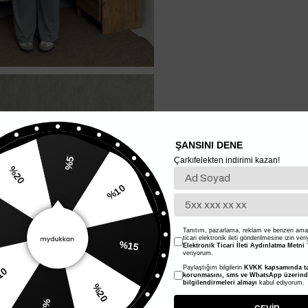
ŞANSINI DENE
Çarkıfelekten indirimi kazan!
%5
%10
%20
%15
Tanıtım, pazarlama, reklam ve benzeri amaç
ticari elektronik ileti gönderilmesine izin ver
Elektronik Ticari İleti Aydınlatma Metni
'
veriyorum.
Paylaştığım bilgilerin
KVKK kapsamında ta
korunmasını, sms ve WhatsApp üzerin
%20
%10
bilgilendirmeleri almayı
kabul ediyorum.
%5