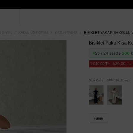
 GIYIM
KADIN ÜST GIYIM
KADIN TAKIM
BISIKLET YAKA KISA KOLLU 
Bisiklet Yaka Kısa K
Son 24 saatte
200
k
520,00 TL
1.040,00 TL
Stok Kodu
(MD4036_Füme)
Tükendi
Füme