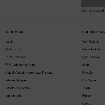
@senanurbayrak
KURUMSAL
POPÜLER KA
İletişim
Yeni Gelenler
Hakkımızda
Fırsat Ürünleri
Çerez Politikası
Çok Satanlar
ETK Aydınlatma Metni
Jean
Kişisel Verilerin Korunması Kanunu
Pantolon
İade ve Değişim
Dış Giyim
Gizlilik ve Güvenik
Takım
İptal ve İade
Elbise
Çanta