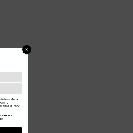
larla tarafıma
iyorum.
ni okudum onay
rafınızca
den