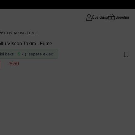
Üye Girişi
Sepetim
VISCON TAKIM - FÜME
ollu Viscon Takım - Füme
işi baktı ·
5
kişi sepete ekledi
50