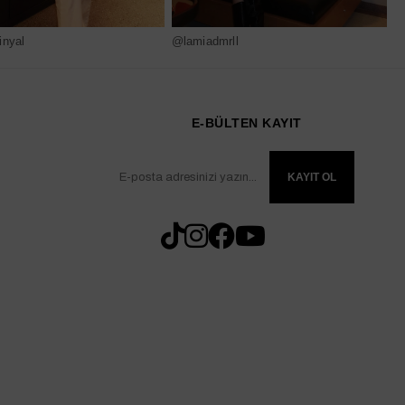
nyal
@lamiadmrll
@
E-BÜLTEN KAYIT
KAYIT OL