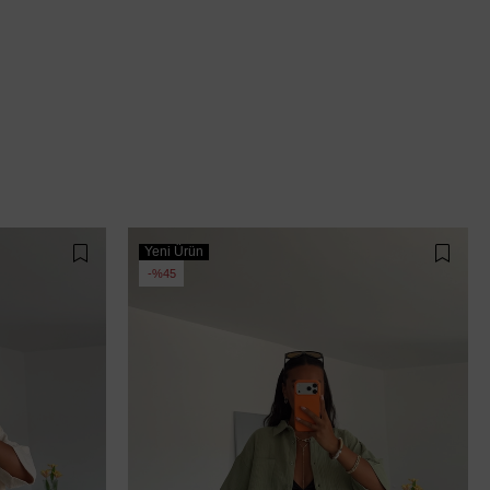
Yeni Ürün
%45