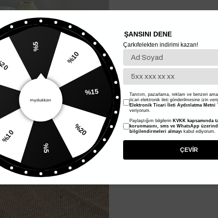
ŞANSINI DENE
Çarkıfelekten indirimi kazan!
%5
%10
20
%15
Tanıtım, pazarlama, reklam ve benzeri amaç
ticari elektronik ileti gönderilmesine izin ver
Elektronik Ticari İleti Aydınlatma Metni
'
veriyorum.
Paylaştığım bilgilerin
KVKK kapsamında ta
%20
korunmasını, sms ve WhatsApp üzerin
bilgilendirmeleri almayı
kabul ediyorum.
%10
%5
ÇEVİR