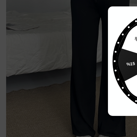
%
%15