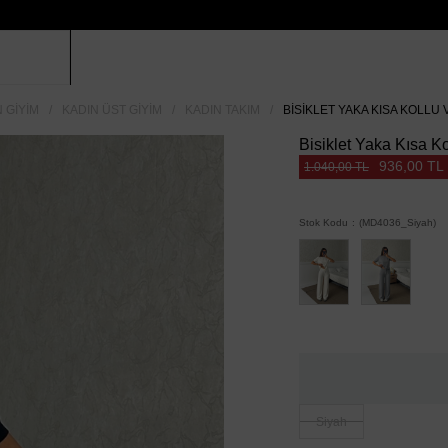
 GIYIM
KADIN ÜST GIYIM
KADIN TAKIM
BISIKLET YAKA KISA KOLLU 
Bisiklet Yaka Kısa K
936,00 TL
1.040,00 TL
Stok Kodu
(MD4036_Siyah)
Siyah