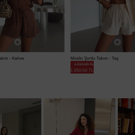
Takım - Kahve
Müslin Şortlu Takım - Taş
1.910,00 TL
1.050,50 TL