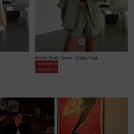
Müslin Şortlu Takım - Çağla Yeşili
1.910,00 TL
1.050,50 TL