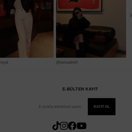
nyal
@lamiadmrll
@
E-BÜLTEN KAYIT
KAYIT OL