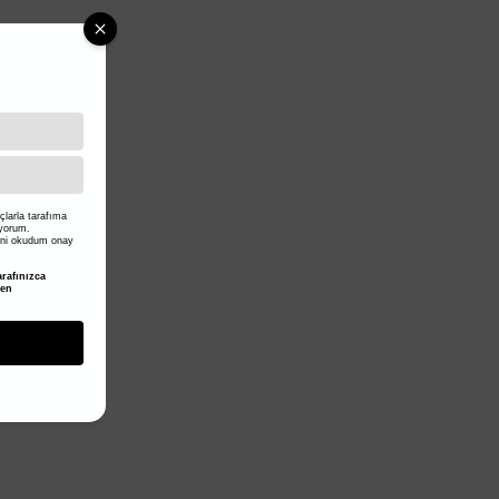
larla tarafıma
iyorum.
ni okudum onay
rafınızca
den