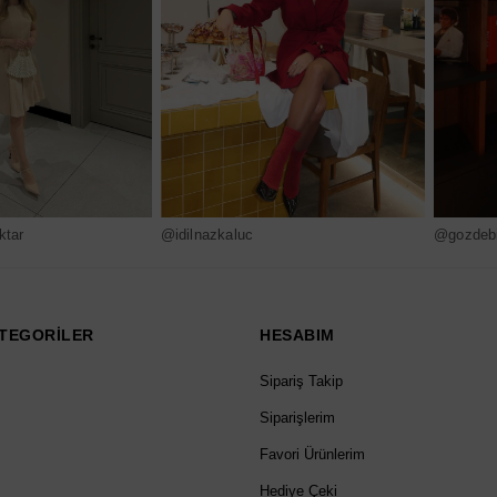
ktar
@idilnazkaluc
@gozdebi
TEGORİLER
HESABIM
Sipariş Takip
Siparişlerim
Favori Ürünlerim
Hediye Çeki