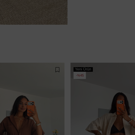
Yeni Ürün
%45