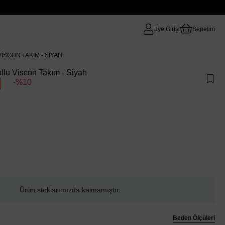
Üye Girişi
Sepetim
VISCON TAKIM - SIYAH
ollu Viscon Takım - Siyah
10
Ürün stoklarımızda kalmamıştır.
Beden Ölçüleri