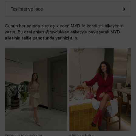
Teslimat ve İade
Günün her anında size eşlik eden MYD ile kendi stil hikayenizi
yazın. Bu özel anları @mydukkan etiketiyle paylaşarak MYD
ailesinin selfie panosunda yerinizi alın.
@senanurbayrakktar
@idilnazkaluc
@