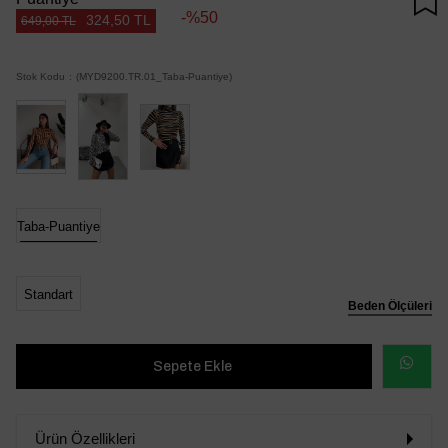
50
324,50 TL
649,00 TL
Stok Kodu
(MYD9200.TR.01_Taba-Puantiye)
Taba-Puantiye
Standart
Beden Ölçüleri
WHATSAP
SİPARİŞ
Ürün Özellikleri