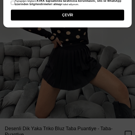
KVKK kapsamında tarafınızca korunmasını, sms ve WhatsApp
Paylaştığım bilgilerin
üzerinden bilgilendirmeleri almayı
kabul ediyorum.
ÇEVİR
Desenli Dik Yaka Triko Bluz Taba Puantiye - Taba-
Puantiye