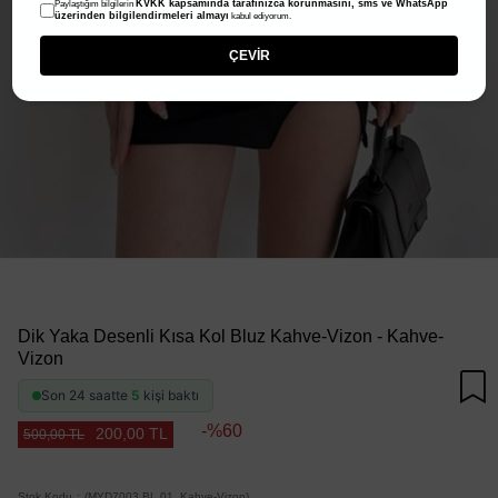
KVKK kapsamında tarafınızca korunmasını, sms ve WhatsApp
Paylaştığım bilgilerin
üzerinden bilgilendirmeleri almayı
kabul ediyorum.
ÇEVİR
Dik Yaka Desenli Kısa Kol Bluz Kahve-Vizon - Kahve-
Vizon
Son 24 saatte
5
kişi baktı
60
200,00 TL
500,00 TL
Stok Kodu
(MYD7003.BL.01_Kahve-Vizon)