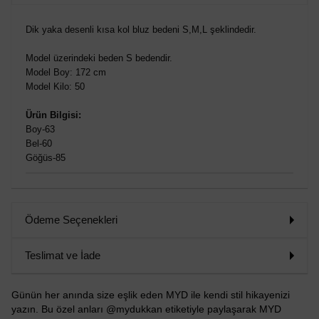
VER
Dik yaka desenli kısa kol bluz bedeni S,M,L şeklindedir.
Model üzerindeki beden S bedendir.
Model Boy: 172 cm
Model Kilo: 50
Ürün Bilgisi:
Boy-63
Bel-60
Göğüs-85
Ödeme Seçenekleri
Teslimat ve İade
Günün her anında size eşlik eden MYD ile kendi stil hikayenizi
yazın. Bu özel anları @mydukkan etiketiyle paylaşarak MYD