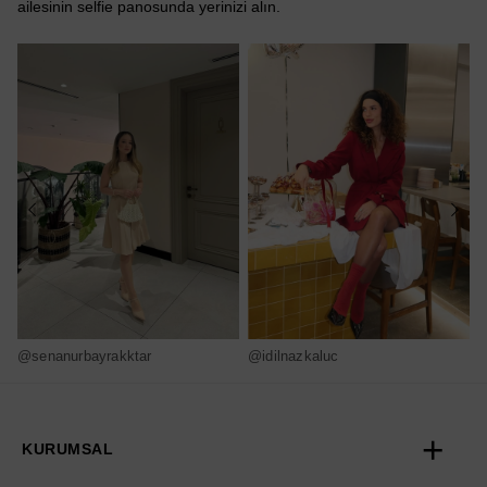
ailesinin selfie panosunda yerinizi alın.
@senanurbayrakktar
@idilnazkaluc
@
KURUMSAL