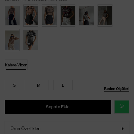
Kahve-Vizon
S
M
L
Beden Ölçüleri
WHATSAP
SİPARİŞ
Ürün Özellikleri