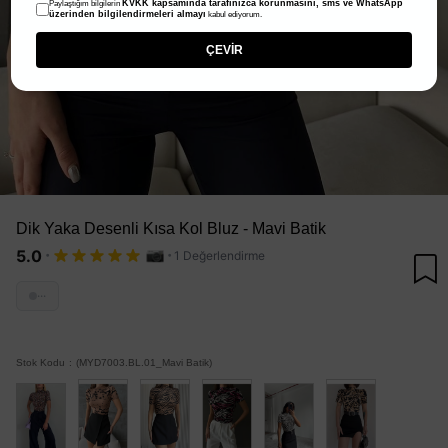
KVKK kapsamında tarafınızca korunmasını, sms ve WhatsApp
Paylaştığım bilgilerin
üzerinden bilgilendirmeleri almayı
kabul ediyorum.
ÇEVİR
Dik Yaka Desenli Kısa Kol Bluz - Mavi Batik
·
·
5.0
1 Değerlendirme
···
Stok Kodu
(MYD7003.BL.01_Mavi Batik)