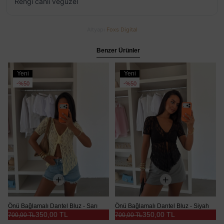
Rengi canlı vegüzel
Altyapı
Foxs Digital
Benzer Ürünler
Yeni
Yeni
Ürün
Ürün
%50
%50
Önü Bağlamalı Dantel Bluz - Sarı
Önü Bağlamalı Dantel Bluz - Siyah
350,00 TL
350,00 TL
700,00 TL
700,00 TL