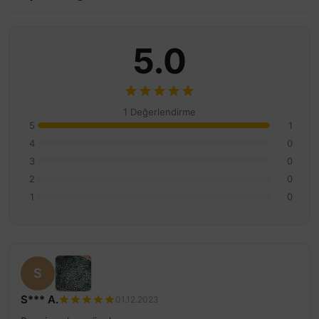
5.0
1 Değerlendirme
5
1
4
0
3
0
2
0
1
0
S
S*** A.
01.12.2023