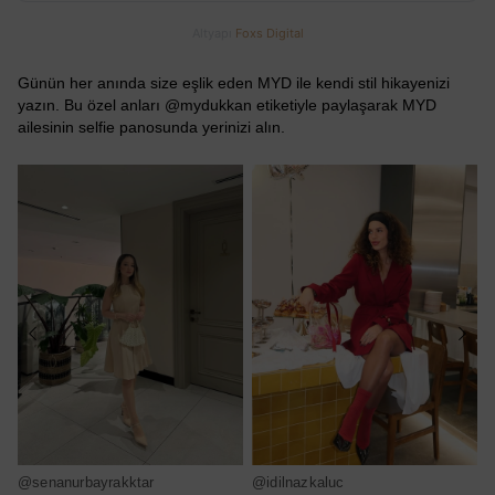
Altyapı
Foxs Digital
Günün her anında size eşlik eden MYD ile kendi stil hikayenizi
yazın. Bu özel anları @mydukkan etiketiyle paylaşarak MYD
ailesinin selfie panosunda yerinizi alın.
@senanurbayrakktar
@idilnazkaluc
@