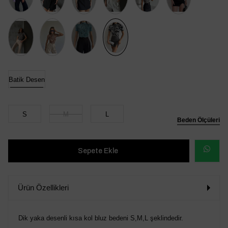
Batik Desen
S
M
L
Beden Ölçüleri
WHATSAP
SİPARİŞ
Ürün Özellikleri
VER
Dik yaka desenli kısa kol bluz bedeni S,M,L şeklindedir.