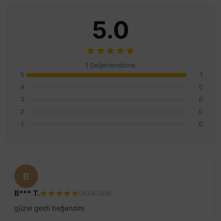
5.0
1 Değerlendirme
5
1
4
0
3
0
2
0
1
0
B
B*** T.
06.04.2026
güzel geldi beğendim