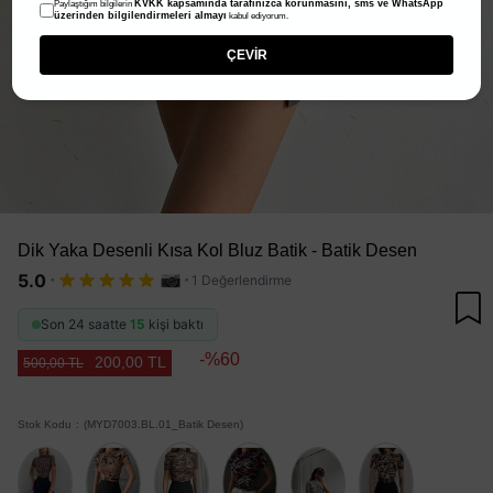
KVKK kapsamında tarafınızca korunmasını, sms ve WhatsApp
Paylaştığım bilgilerin
üzerinden bilgilendirmeleri almayı
kabul ediyorum.
ÇEVİR
Dik Yaka Desenli Kısa Kol Bluz Batik - Batik Desen
·
·
5.0
1 Değerlendirme
Son 24 saatte
15
kişi baktı
60
200,00 TL
500,00 TL
Stok Kodu
(MYD7003.BL.01_Batik Desen)