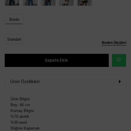
Bordo
Standart
Beden Ölçüleri
WHATSAP
SİPARİŞ
Ürün Özellikleri
VER
Ürün Bilgisi
Boy: 46 cm
Kumaş Bilgisi
%70 akrilik
%30 wool
Düğme Kapamalı