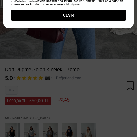
KVKK kapsamında tarafınızca korunmasını, sms ve WhatsApp
Paylaştığım bilgilerin
üzerinden bilgilendirmeleri almayı
kabul ediyorum.
ÇEVİR
Dört Düğme Selanik Yelek - Bordo
·
·
5.0
1 Değerlendirme
···
45
550,00 TL
1.000,00 TL
Stok Kodu
(MYD8102_Bordo)
Tükendi