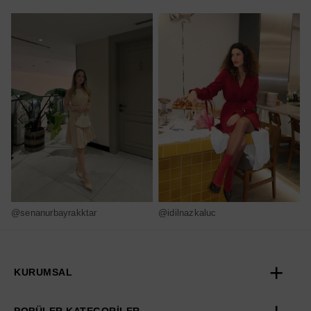
@senanurbayrakktar
@idilnazkaluc
@
KURUMSAL