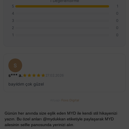
1 Değerlendirme
5
1
4
0
3
0
2
0
1
0
S
s*** a.
27.02.2026
bayıldım çok güzel
Altyapı
Foxs Digital
Günün her anında size eşlik eden MYD ile kendi stil hikayenizi
yazın. Bu özel anları @mydukkan etiketiyle paylaşarak MYD
ailesinin selfie panosunda yerinizi alın.