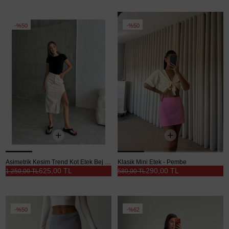
%50
%50
Asimetrik Kesim Trend Kot Etek Bej - Bej
Klasik Mini Etek - Pembe
625,00 TL
290,00 TL
1.250,00 TL
580,00 TL
%50
%62