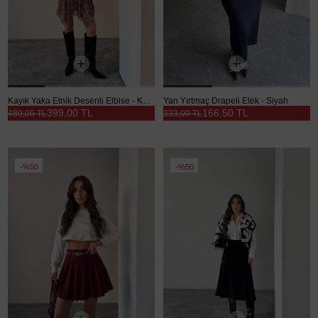
Kayık Yaka Etnik Desenli Elbise - Kahve
Yan Yırtmaç Drapeli Etek - Siyah
399,00 TL
166,50 TL
480,00 TL
333,00 TL
%50
%50