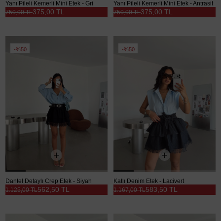
Yanı Pileli Kemerli Mini Etek - Gri
Yanı Pileli Kemerli Mini Etek - Antrasit
375,00 TL
375,00 TL
750,00 TL
750,00 TL
%50
%50
Dantel Detaylı Crep Etek - Siyah
Katlı Denim Etek - Lacivert
562,50 TL
583,50 TL
1.125,00 TL
1.167,00 TL