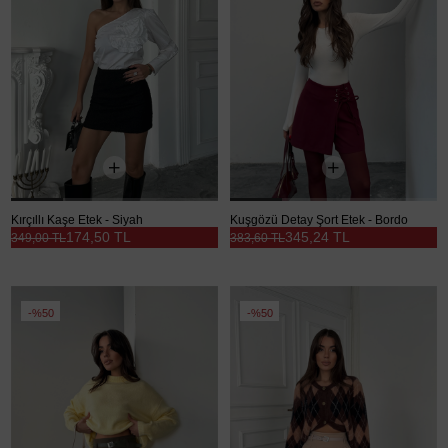
Kırçıllı Kaşe Etek - Siyah
Kuşgözü Detay Şort Etek - Bordo
174,50 TL
345,24 TL
349,00 TL
383,60 TL
%50
%50