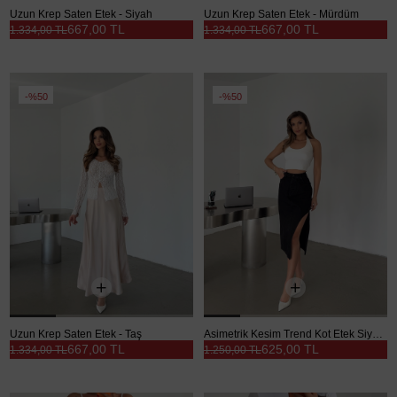
Uzun Krep Saten Etek - Siyah
Uzun Krep Saten Etek - Mürdüm
667,00 TL
667,00 TL
1.334,00 TL
1.334,00 TL
%50
%50
Uzun Krep Saten Etek - Taş
Asimetrik Kesim Trend Kot Etek Siyah - Siyah
667,00 TL
625,00 TL
1.334,00 TL
1.250,00 TL