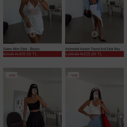
Saten Mini Etek - Beyaz
Asimetrik Kesim Trend Kot Etek Beyaz - Beyaz
409,50 TL
625,00 TL
819,00 TL
1.250,00 TL
%50
%50