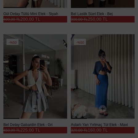
Gül Detay Tüllü Mini Etek - Siyah
Bel Lastik Süet Etek - Bej
200,00 TL
250,00 TL
400,00 TL
900,00 TL
%50
%50
Bel Detay Gabardin Etek - Gri
Astarlı Yan Yırtmaç Tül Etek - Mavi
225,00 TL
160,00 TL
450,00 TL
320,00 TL