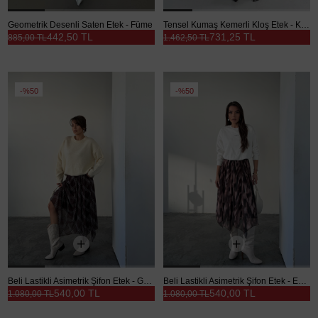
Geometrik Desenli Saten Etek - Füme
Tensel Kumaş Kemerli Kloş Etek - Kahve
442,50 TL
731,25 TL
885,00 TL
1.462,50 TL
%50
%50
Beli Lastikli Asimetrik Şifon Etek - Geometrik
Beli Lastikli Asimetrik Şifon Etek - Ebruli
540,00 TL
540,00 TL
1.080,00 TL
1.080,00 TL