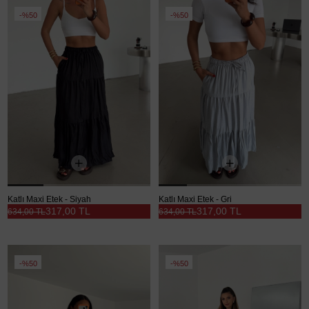
%50
%50
Katlı Maxi Etek - Siyah
Katlı Maxi Etek - Gri
317,00 TL
317,00 TL
634,00 TL
634,00 TL
%50
%50