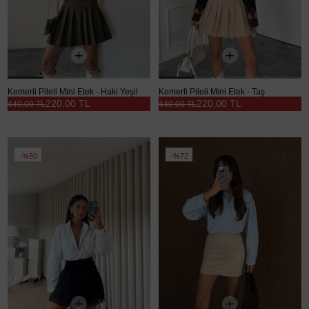
Kemerli Pileli Mini Etek - Haki Yeşil
Kemerli Pileli Mini Etek - Taş
220,00 TL
220,00 TL
440,00 TL
440,00 TL
%50
%72