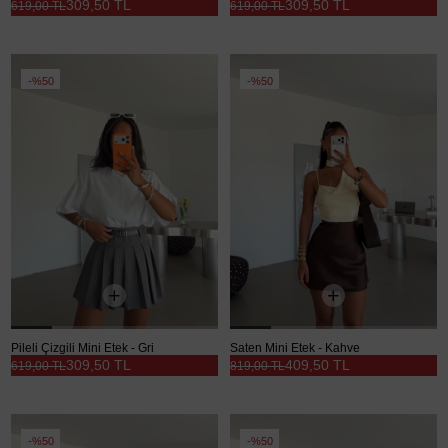
309,50 TL
309,50 TL
619,00 TL
619,00 TL
%50
%50
Pileli Çizgili Mini Etek - Gri
Saten Mini Etek - Kahve
309,50 TL
409,50 TL
619,00 TL
819,00 TL
%50
%50