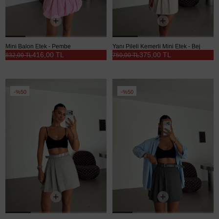
Mini Balon Etek - Pembe
Yanı Pileli Kemerli Mini Etek - Bej
416,00 TL
375,00 TL
832,00 TL
750,00 TL
%50
%50