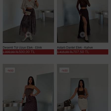
Desenli Tül Uzun Etek - Etnik
Astarlı Dantel Etek - Kahve
500,00 TL
707,50 TL
1.000,00 TL
1.415,00 TL
%50
%50