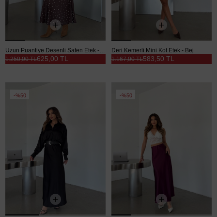
Uzun Puantiye Desenli Saten Etek - Kahve
Deri Kemerli Mini Kot Etek - Bej
625,00 TL
583,50 TL
1.250,00 TL
1.167,00 TL
%50
%50