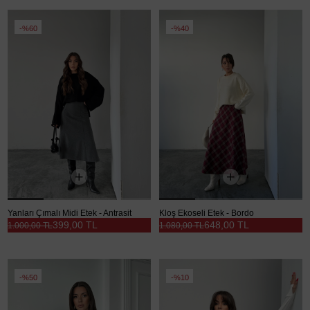
%60
%40
Yanları Çımalı Midi Etek - Antrasit
Kloş Ekoseli Etek - Bordo
399,00 TL
648,00 TL
1.000,00 TL
1.080,00 TL
%50
%10