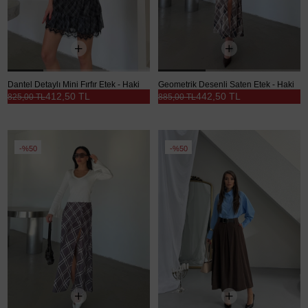
Dantel Detaylı Mini Fırfır Etek - Haki
Geometrik Desenli Saten Etek - Haki
412,50 TL
442,50 TL
825,00 TL
885,00 TL
%50
%50