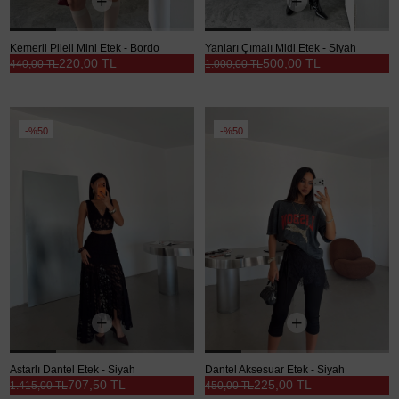
Kemerli Pileli Mini Etek - Bordo
Yanları Çımalı Midi Etek - Siyah
220,00 TL
500,00 TL
440,00 TL
1.000,00 TL
%50
%50
Astarlı Dantel Etek - Siyah
Dantel Aksesuar Etek - Siyah
707,50 TL
225,00 TL
1.415,00 TL
450,00 TL