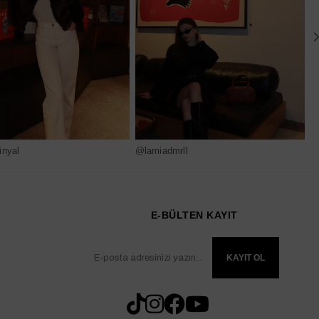
nyal
@lamiadmrll
@
E-BÜLTEN KAYIT
KAYIT OL