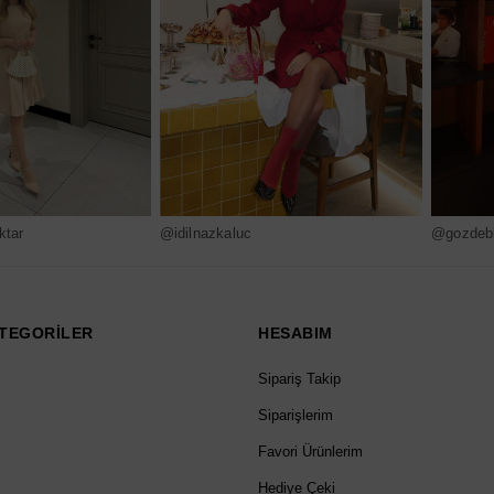
ktar
@idilnazkaluc
@gozdebi
TEGORİLER
HESABIM
Sipariş Takip
Siparişlerim
Favori Ürünlerim
Hediye Çeki