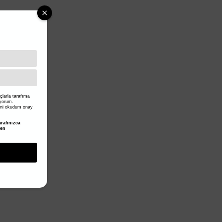
larla tarafıma
iyorum.
ni okudum onay
rafınızca
den