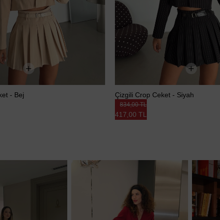
ket - Bej
Çizgili Crop Ceket - Siyah
834,00 TL
417,00 TL