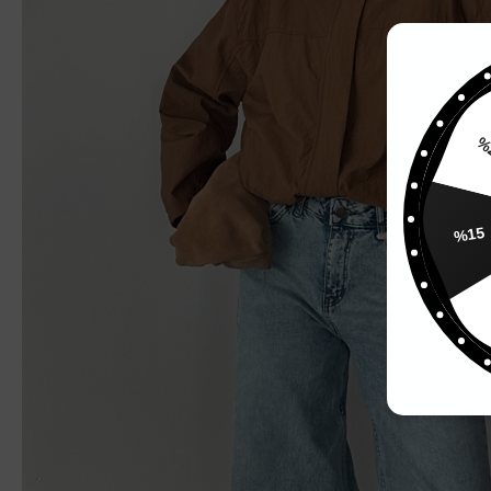
%
%15