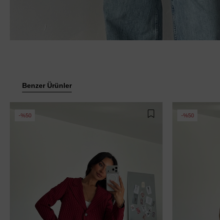
Benzer Ürünler
%50
%50