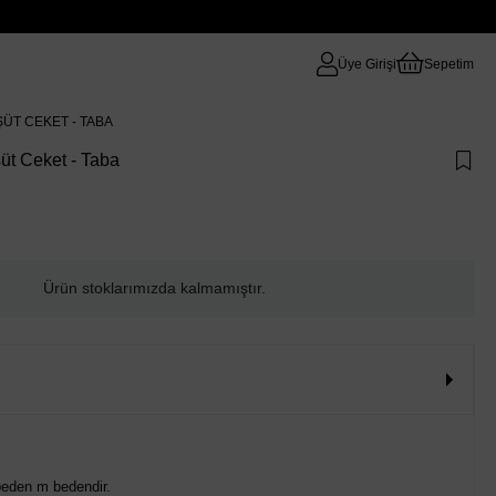
Üye Girişi
Sepetim
ÜT CEKET - TABA
şüt Ceket - Taba
Ürün stoklarımızda kalmamıştır.
beden m bedendir.