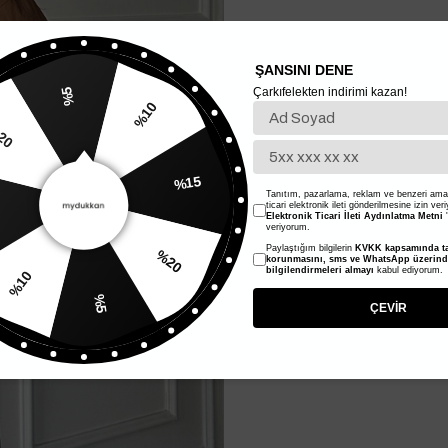
ŞANSINI DENE
Çarkıfelekten indirimi kazan!
%5
%10
20
%15
Tanıtım, pazarlama, reklam ve benzeri amaç
ticari elektronik ileti gönderilmesine izin ver
Elektronik Ticari İleti Aydınlatma Metni
'
veriyorum.
Paylaştığım bilgilerin
KVKK kapsamında ta
%20
korunmasını, sms ve WhatsApp üzerin
bilgilendirmeleri almayı
kabul ediyorum.
%10
%5
ÇEVİR