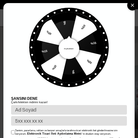
Anasayfa
Kadın Giyim
Kadın Üst Giyim
Elbise
Straplez Elbise
MENÜ
%5
%10
%20
%15
%15
%20
%10
%5
ŞANSINI DENE
Çarkıfelekten indirimi kazan!
Tanıtım, pazarlama, reklam ve benzeri amaçlarla tarafıma ticari elektronik ileti gönderilmesine izin
Elektronik Ticari İleti Aydınlatma Metni
veriyorum.
'ni okudum onay veriyorum.