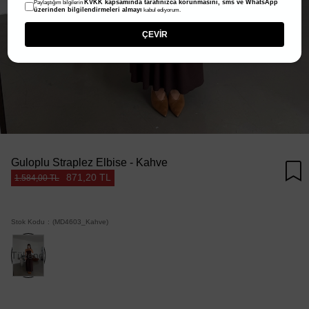
KVKK kapsamında tarafınızca korunmasını, sms ve WhatsApp
Paylaştığım bilgilerin
üzerinden bilgilendirmeleri almayı
kabul ediyorum.
ÇEVİR
Guloplu Straplez Elbise - Kahve
871,20 TL
1.584,00 TL
Stok Kodu
(MD4603_Kahve)
Tükendi