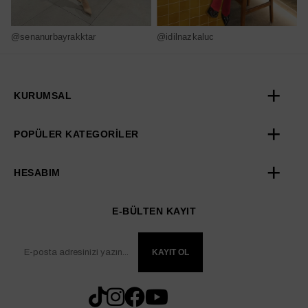
@senanurbayrakktar
@idilnazkaluc
@
KURUMSAL
POPÜLER KATEGORİLER
HESABIM
E-BÜLTEN KAYIT
KAYIT OL