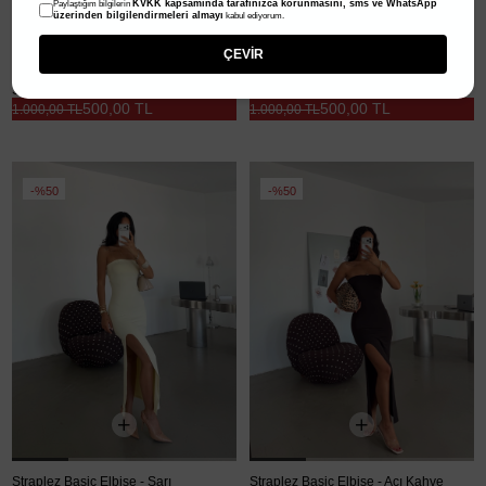
KVKK kapsamında tarafınızca korunmasını, sms ve WhatsApp
Paylaştığım bilgilerin
üzerinden bilgilendirmeleri almayı
kabul ediyorum.
ÇEVİR
Straplez Basic Elbise - Taş
Straplez Basic Elbise - Siyah
500,00 TL
500,00 TL
1.000,00 TL
1.000,00 TL
%50
%50
Straplez Basic Elbise - Sarı
Straplez Basic Elbise - Acı Kahve