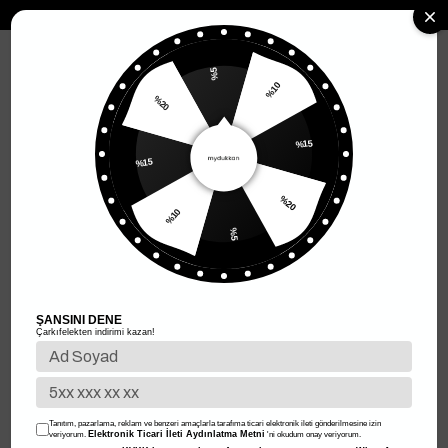
MENÜ
%5
%10
%20
Anasayfa
Kadın Giyim
Kadın Üst Giyim
Elbise
Straplez Elbise
%15
Straplez Elbise
%15
Filtreleme
Sıralama
%20
%10
%5
%50
%50
ŞANSINI DENE
Çarkıfelekten indirimi kazan!
Tanıtım, pazarlama, reklam ve benzeri amaçlarla tarafıma ticari elektronik ileti gönderilmesine izin
Elektronik Ticari İleti Aydınlatma Metni
veriyorum.
'ni okudum onay veriyorum.