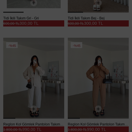
Tidi İkili Takım Gri - Gri
Tidi İkili Takım Bej - Bej
300,00 TL
300,00 TL
600,00 TL
600,00 TL
%45
%45
Reglon Kol Gömlek Pantolon Takım - Taş
Reglon Kol Gömlek Pantolon Takım - Vizon
990,00 TL
990,00 TL
1.800,00 TL
1.800,00 TL