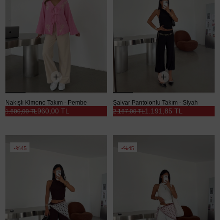
Nakışlı Kimono Takım - Pembe
Şalvar Pantolonlu Takım - Siyah
960,00 TL
1.191,85 TL
1.600,00 TL
2.167,00 TL
%45
%45