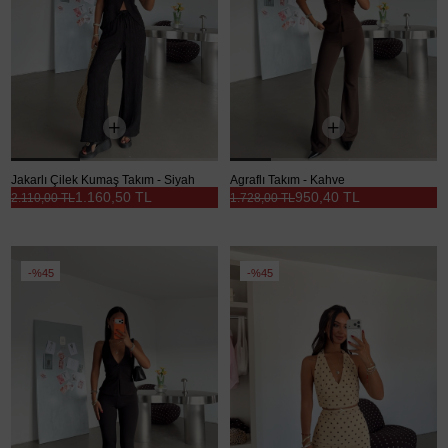
Jakarlı Çilek Kumaş Takım - Siyah
Agraflı Takım - Kahve
1.160,50 TL
950,40 TL
2.110,00 TL
1.728,00 TL
%45
%45