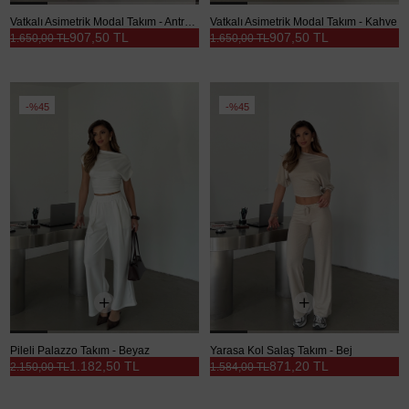
Vatkalı Asimetrik Modal Takım - Antrasit
Vatkalı Asimetrik Modal Takım - Kahve
907,50 TL
907,50 TL
1.650,00 TL
1.650,00 TL
%45
%45
Pileli Palazzo Takım - Beyaz
Yarasa Kol Salaş Takım - Bej
1.182,50 TL
871,20 TL
2.150,00 TL
1.584,00 TL