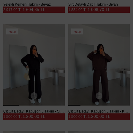
Yelekli Kemerli Takım - Beyaz
Sırt Detaylı Dabıl Takım - Siyah
1.604,35 TL
1.008,70 TL
2.917,00 TL
1.834,00 TL
%20
%20
Çıt Çıt Detaylı Kapüşonlu Takım - Siyah
Çıt Çıt Detaylı Kapüşonlu Takım - Kahve
1.200,00 TL
1.200,00 TL
1.500,00 TL
1.500,00 TL