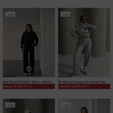
%45
%63
Oys Sweat Pantolon Takım - Antrasit
Mr. Winston Kapüşonlu Sweat Takım Gri Melanj - Gri
352,00 TL
899,00 TL
640,00 TL
2.400,00 TL
%63
%45