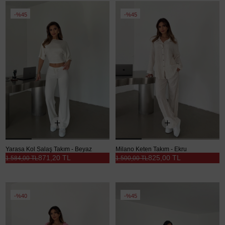
%45
%45
Yarasa Kol Salaş Takım - Beyaz
Milano Keten Takım - Ekru
871,20 TL
825,00 TL
1.584,00 TL
1.500,00 TL
%40
%45