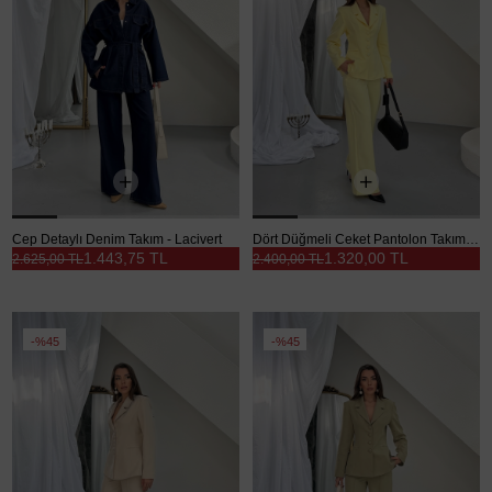
Cep Detaylı Denim Takım - Lacivert
Dört Düğmeli Ceket Pantolon Takım - Sarı
1.443,75 TL
1.320,00 TL
2.625,00 TL
2.400,00 TL
%45
%45