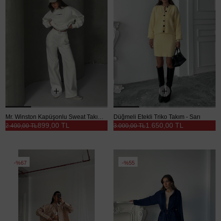
Mr. Winston Kapüşonlu Sweat Takım Beyaz - Beyaz
Düğmeli Etekli Triko Takım - Sarı
899,00 TL
1.650,00 TL
2.400,00 TL
3.000,00 TL
%67
%55