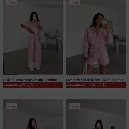
%45
%45
Bisiklet Yaka Salaş Takım - Pembe
Oversize Şortlu Keten Takım - Pembe
907,50 TL
1.054,35 TL
1.650,00 TL
1.917,00 TL
%45
%45