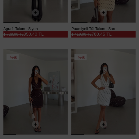
Agraflı Takım - Siyah
Puantiyeli Tül Takım - Sarı
950,40 TL
780,45 TL
1.728,00 TL
1.419,00 TL
%45
%45