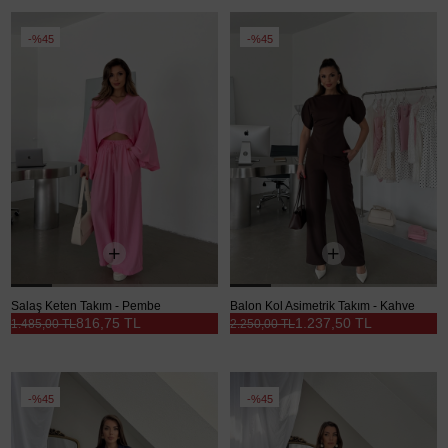
%45
%45
Salaş Keten Takım - Pembe
Balon Kol Asimetrik Takım - Kahve
816,75 TL
1.237,50 TL
1.485,00 TL
2.250,00 TL
%45
%45