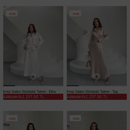
%45
%45
Krep Saten Gömlekli Takım - Ekru
Krep Saten Gömlekli Takım - Taş
1.237,50 TL
1.237,50 TL
2.250,00 TL
2.250,00 TL
%60
%60