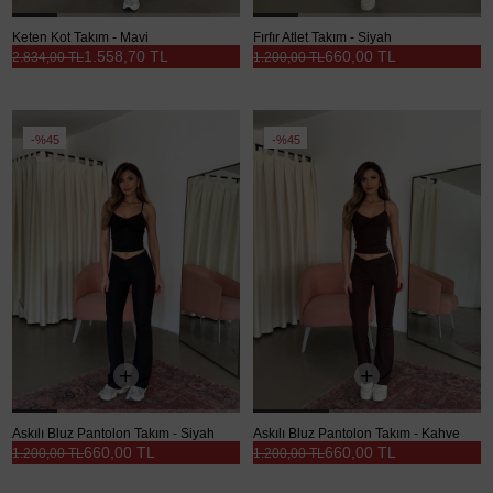
Keten Kot Takım - Mavi
Fırfır Atlet Takım - Siyah
1.558,70 TL
660,00 TL
2.834,00 TL
1.200,00 TL
%45
%45
Askılı Bluz Pantolon Takım - Siyah
Askılı Bluz Pantolon Takım - Kahve
660,00 TL
660,00 TL
1.200,00 TL
1.200,00 TL