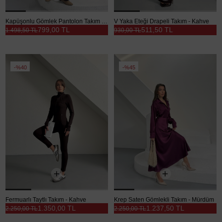
Kapüşonlu Gömlek Pantolon Takım - Lacivert
V Yaka Eteği Drapeli Takım - Kahve
799,00 TL
511,50 TL
1.498,50 TL
930,00 TL
%40
%45
Fermuarlı Taytlı Takım - Kahve
Krep Saten Gömlekli Takım - Mürdüm
1.350,00 TL
1.237,50 TL
2.250,00 TL
2.250,00 TL