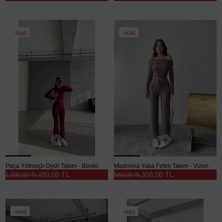
%60
%45
Paça Yırtmaçlı Oysh Takım - Bordo
Madonna Yaka Fırfırlı Takım - Vizon
480,00 TL
308,00 TL
1.200,00 TL
560,00 TL
%45
%62