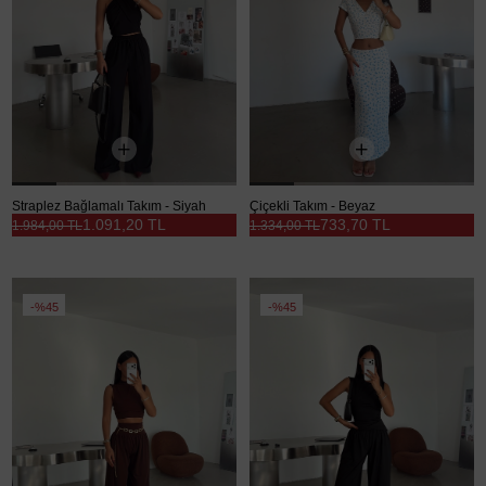
Straplez Bağlamalı Takım - Siyah
Çiçekli Takım - Beyaz
1.091,20 TL
733,70 TL
1.984,00 TL
1.334,00 TL
%45
%45