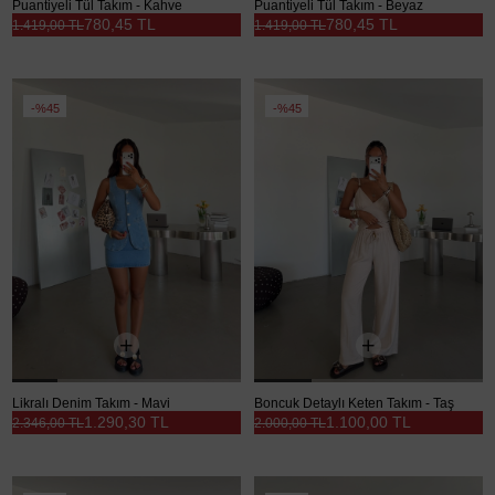
Puantiyeli Tül Takım - Kahve
Puantiyeli Tül Takım - Beyaz
780,45 TL
780,45 TL
1.419,00 TL
1.419,00 TL
%45
%45
Likralı Denim Takım - Mavi
Boncuk Detaylı Keten Takım - Taş
1.290,30 TL
1.100,00 TL
2.346,00 TL
2.000,00 TL