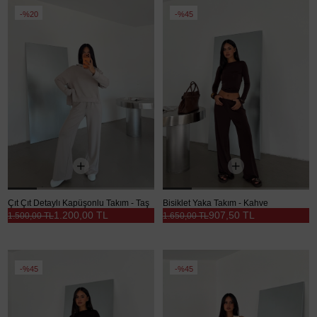
%20
%45
Çıt Çıt Detaylı Kapüşonlu Takım - Taş
Bisiklet Yaka Takım - Kahve
1.200,00 TL
907,50 TL
1.500,00 TL
1.650,00 TL
%45
%45