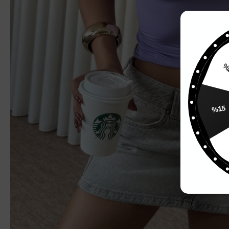
%
%15