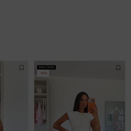
Yeni Ürün
%50