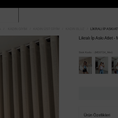
A
KADIN GIYIM
KADIN ÜST GIYIM
KADIN BLUZ
LIKRALI İP ASKI A
Likralı İp Askı Atlet -
Stok Kodu
(MD3724_Mor)
Tükendi
Tük
Ürün Özellikleri