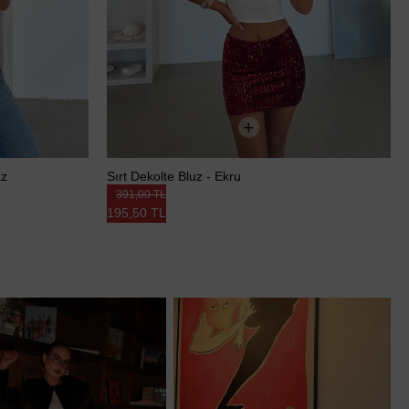
az
Sırt Dekolte Bluz - Ekru
391,00 TL
195,50 TL