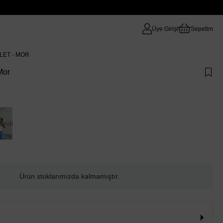
Üye Girişi
Sepetim
TLET - MOR
 Mor
endi
Ürün stoklarımızda kalmamıştır.