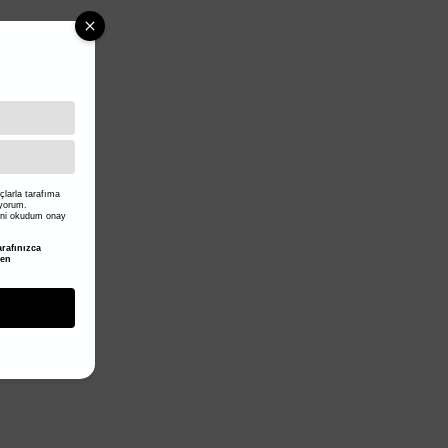
larla tarafıma
iyorum.
ni okudum onay
rafınızca
den