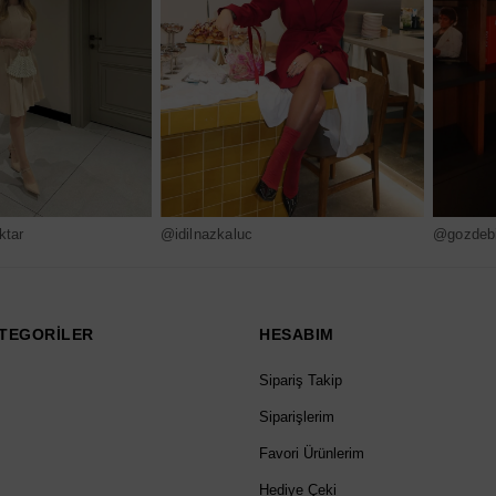
ktar
@idilnazkaluc
@gozdebi
TEGORİLER
HESABIM
Sipariş Takip
Siparişlerim
Favori Ürünlerim
Hediye Çeki