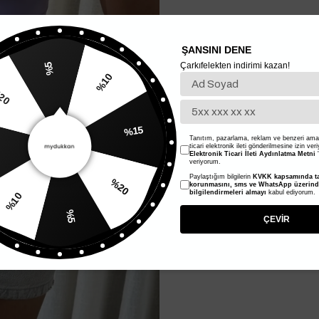
ŞANSINI DENE
Çarkıfelekten indirimi kazan!
%5
%10
20
%15
Tanıtım, pazarlama, reklam ve benzeri amaç
ticari elektronik ileti gönderilmesine izin ver
Elektronik Ticari İleti Aydınlatma Metni
'
veriyorum.
Paylaştığım bilgilerin
KVKK kapsamında ta
%20
korunmasını, sms ve WhatsApp üzerin
bilgilendirmeleri almayı
kabul ediyorum.
%10
%5
ÇEVİR