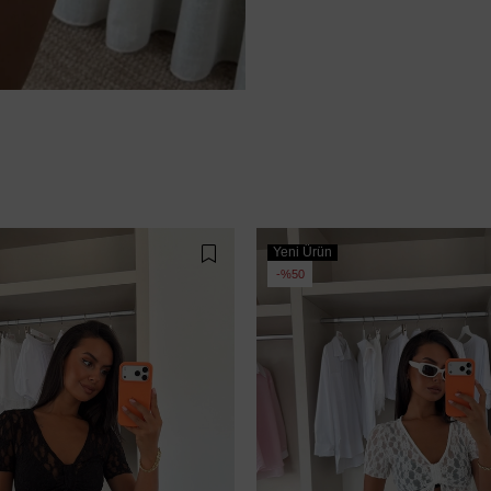
Yeni Ürün
%50