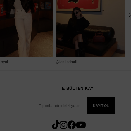
nyal
@lamiadmrll
@
E-BÜLTEN KAYIT
KAYIT OL