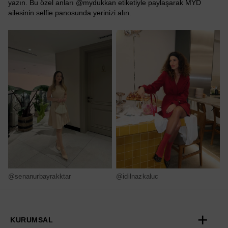
yazın. Bu özel anları @mydukkan etiketiyle paylaşarak MYD
ailesinin selfie panosunda yerinizi alın.
@senanurbayrakktar
@idilnazkaluc
@
KURUMSAL