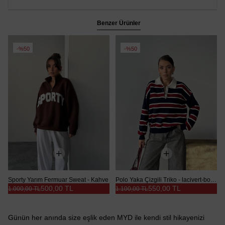
Benzer Ürünler
%50
%50
Sporty Yarım Fermuar Sweat - Kahve
Polo Yaka Çizgili Triko - lacivert-bordo
500,00 TL
550,00 TL
1.000,00 TL
1.100,00 TL
Günün her anında size eşlik eden MYD ile kendi stil hikayenizi