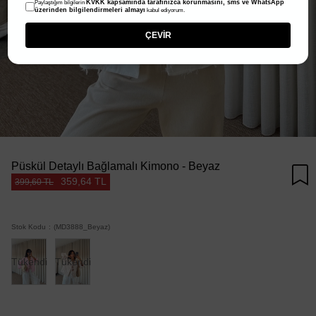
KVKK kapsamında tarafınızca korunmasını, sms ve WhatsApp
Paylaştığım bilgilerin
üzerinden bilgilendirmeleri almayı
kabul ediyorum.
ÇEVİR
Püskül Detaylı Bağlamalı Kimono - Beyaz
359,64 TL
399,60 TL
Stok Kodu
(MD3888_Beyaz)
Tükendi
Tükendi