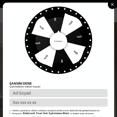
Anasayfa
Kadın Giyim
Kadın Üst Giyim
Püskül Detaylı Bağlamalı 
MENÜ
%5
%10
%20
%15
%15
%20
%10
%5
ŞANSINI DENE
Çarkıfelekten indirimi kazan!
Tanıtım, pazarlama, reklam ve benzeri amaçlarla tarafıma ticari elektronik ileti gönderilmesine izin
Elektronik Ticari İleti Aydınlatma Metni
veriyorum.
'ni okudum onay veriyorum.