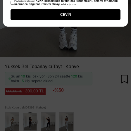
KVKK kapsamında tarafınızca korunmasını, sms ve WhatsApp
Paylaştığım bilgilerin
üzerinden bilgilendirmeleri almayı
kabul ediyorum.
ÇEVİR
Yüksek Bel Toparlayıcı Tayt - Kahve
Şu an
10
kişi bakıyor · Son 24 saatte
120
kişi
baktı ·
5
kişi sepete ekledi
50
300,00 TL
600,00 TL
Stok Kodu
(MD4397_Kahve)