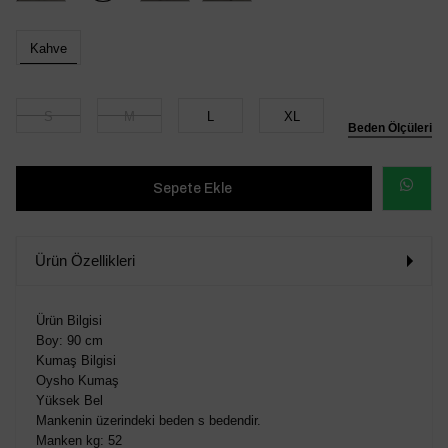
Kahve
S
M
L
XL
Beden Ölçüleri
WHATSAP
SİPARİŞ
Ürün Özellikleri
VER
Ürün Bilgisi
Boy: 90 cm
Kumaş Bilgisi
Oysho Kumaş
Yüksek Bel
Mankenin üzerindeki beden s bedendir.
Manken kg: 52