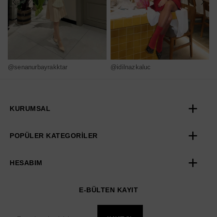
@senanurbayrakktar
@idilnazkaluc
@
KURUMSAL
POPÜLER KATEGORİLER
HESABIM
E-BÜLTEN KAYIT