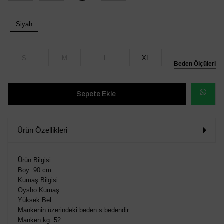
Siyah
S
M
L
XL
Beden Ölçüleri
WHATSAP
SİPARİŞ
Ürün Özellikleri
VER
Ürün Bilgisi
Boy: 90 cm
Kumaş Bilgisi
Oysho Kumaş
Yüksek Bel
Mankenin üzerindeki beden s bedendir.
Manken kg: 52