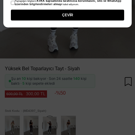
KVKK kapsamında tarafınızca korunmasını, sms ve WhatsApp
Paylaştığım bilgilerin
üzerinden bilgilendirmeleri almayı
kabul ediyorum.
ÇEVİR
Yüksek Bel Toparlayıcı Tayt - Siyah
Şu an
10
kişi bakıyor · Son 24 saatte
140
kişi
baktı ·
5
kişi sepete ekledi
50
300,00 TL
600,00 TL
Stok Kodu
(MD4397_Siyah)