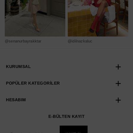
@senanurbayrakktar
@idilnazkaluc
@
KURUMSAL
POPÜLER KATEGORİLER
HESABIM
E-BÜLTEN KAYIT