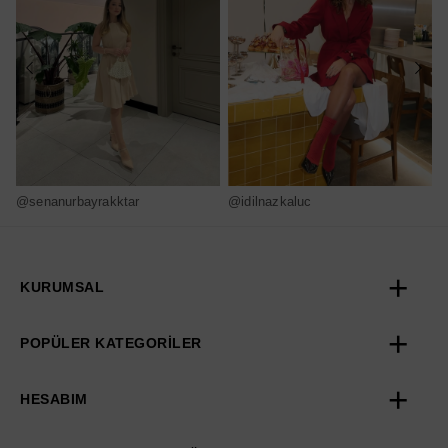
@senanurbayrakktar
@idilnazkaluc
@
KURUMSAL
POPÜLER KATEGORİLER
HESABIM