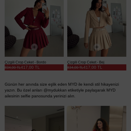
Çizgili Crop Ceket - Bordo
Çizgili Crop Ceket - Bej
417,00 TL
417,00 TL
834,00 TL
834,00 TL
Günün her anında size eşlik eden MYD ile kendi stil hikayenizi
yazın. Bu özel anları @mydukkan etiketiyle paylaşarak MYD
ailesinin selfie panosunda yerinizi alın.