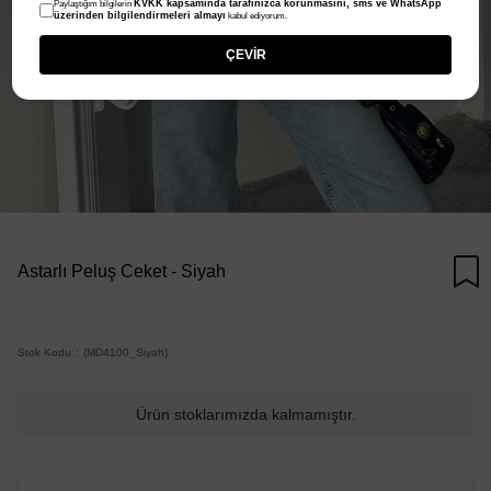
KVKK kapsamında tarafınızca korunmasını, sms ve WhatsApp
Paylaştığım bilgilerin
üzerinden bilgilendirmeleri almayı
kabul ediyorum.
ÇEVİR
Astarlı Peluş Ceket - Siyah
Stok Kodu
(MD4100_Siyah)
Ürün stoklarımızda kalmamıştır.