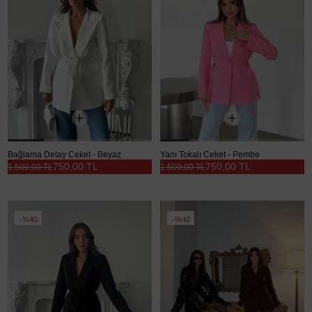
Bağlama Detay Ceket - Beyaz
Yanı Tokalı Ceket - Pembe
750,00 TL
750,00 TL
1.500,00 TL
1.500,00 TL
%40
%40