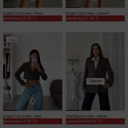
Çizgili Crop Ceket - Füme
Çizgili Crop Ceket - Lacivert
417,00 TL
417,00 TL
834,00 TL
834,00 TL
%50
Tükendi
Çizgili Crop Ceket - Haki
Tüvit Blazer Ceket - Kahve
417,00 TL
660,00 TL
834,00 TL
1.320,00 TL