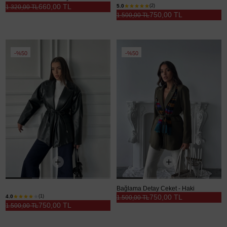
660,00 TL
5.0
(2)
1.320,00 TL
750,00 TL
1.500,00 TL
%50
%50
Belden Bağlamalı Deri Ceket - Siyah
Bağlama Detay Ceket - Haki
750,00 TL
4.0
(1)
1.500,00 TL
750,00 TL
1.500,00 TL