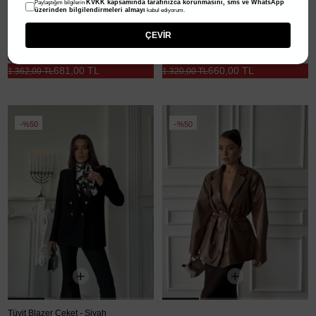
KVKK kapsamında tarafınızca korunmasını, sms ve WhatsApp
Paylaştığım bilgilerin
üzerinden bilgilendirmeleri almayı
kabul ediyorum.
ÇEVİR
Çift Düğme Oversize Blazer - Bebe Mavi
Tüvit Blazer Ceket - Ekru
681,00 TL
660,00 TL
1.362,00 TL
1.320,00 TL
%50
%50
Tüvit Blazer Ceket - Siyah
Belden Bağlamalı Deri Ceket - Kahve