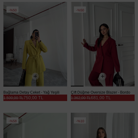
%50
%50
Bağlama Detay Ceket - Yağ Yeşili
Çift Düğme Oversize Blazer - Bordo
750,00 TL
681,00 TL
1.500,00 TL
1.362,00 TL
%58
%10