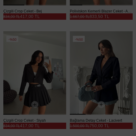
Çizgili Crop Ceket - Bej
Poliviskon Kemerli Blazer Ceket - Antrasit
417,00 TL
833,50 TL
834,00 TL
1.667,00 TL
%50
%50
Çizgili Crop Ceket - Siyah
Bağlama Detay Ceket - Lacivert
417,00 TL
750,00 TL
834,00 TL
1.500,00 TL