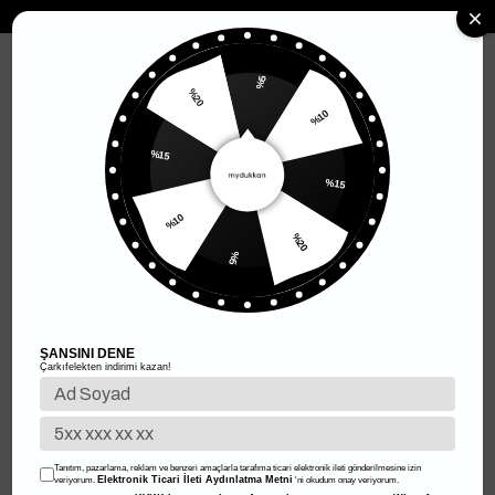
MENÜ
%5
%20
%10
Anasayfa
Kadın Giyim
Kadın Dış Giyim
Kadın Ceket
Blazer Ceke
%15
Blazer Ceket
%15
Filtreleme
Sıralama
%10
%20
%5
%50
%50
ŞANSINI DENE
Çarkıfelekten indirimi kazan!
Tanıtım, pazarlama, reklam ve benzeri amaçlarla tarafıma ticari elektronik ileti gönderilmesine izin
Elektronik Ticari İleti Aydınlatma Metni
veriyorum.
'ni okudum onay veriyorum.