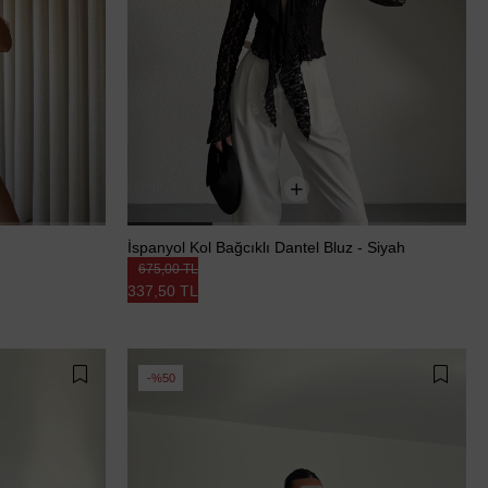
Pembe
İspanyol Kol Bağcıklı Dantel Bluz - Siyah
675,00 TL
337,50 TL
%50