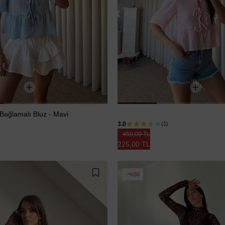
Bağlamalı Bluz - Mavi
Karpuz Kol Ön Bağlamalı Bluz - 
3.0
(1)
450,00 TL
225,00 TL
%50