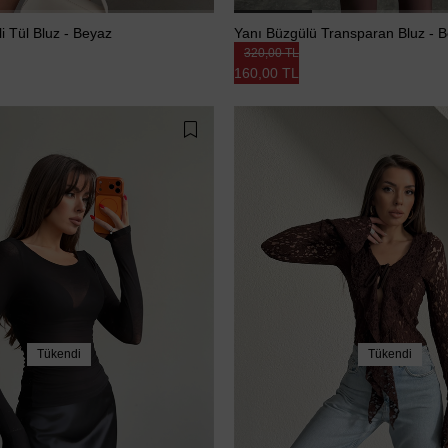
li Tül Bluz - Beyaz
Yanı Büzgülü Transparan Bluz - 
320,00 TL
160,00 TL
Tükendi
Tükendi