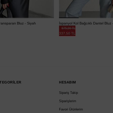
ransparan Bluz - Siyah
İspanyol Kol Bağcıklı Dantel Bluz
675,00 TL
337,50 TL
TEGORİLER
HESABIM
Sipariş Takip
Siparişlerim
Favori Ürünlerim