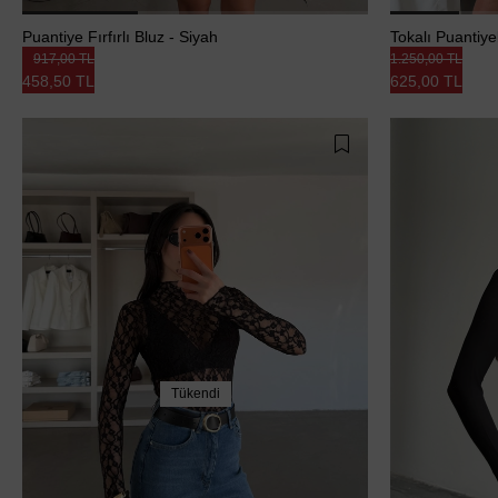
Puantiye Fırfırlı Bluz - Siyah
Tokalı Puantiye
917,00 TL
1.250,00 TL
458,50 TL
625,00 TL
Tükendi