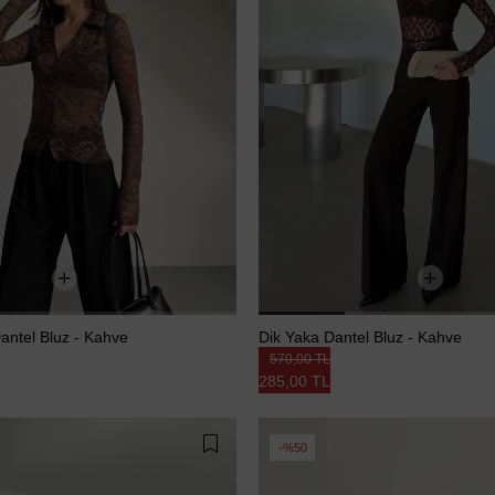
ntel Bluz - Kahve
Dik Yaka Dantel Bluz - Kahve
570,00 TL
285,00 TL
%50