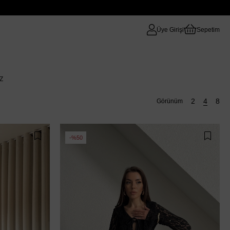
Üye Girişi
Sepetim
Z
%50