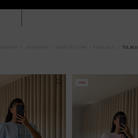
ANASAYFA
KADIN GIYIM
KADIN ÜST GIYIM
KADIN BLUZ
TÜL BLU
%50