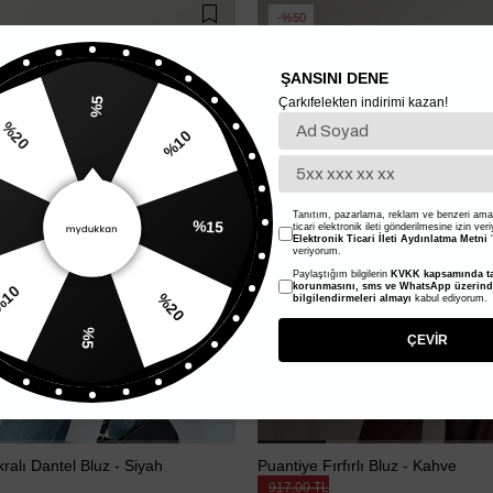
%50
ŞANSINI DENE
Çarkıfelekten indirimi kazan!
%5
%20
%10
Tanıtım, pazarlama, reklam ve benzeri amaç
%15
ticari elektronik ileti gönderilmesine izin ver
Elektronik Ticari İleti Aydınlatma Metni
'
veriyorum.
Paylaştığım bilgilerin
KVKK kapsamında ta
10
korunmasını, sms ve WhatsApp üzerin
%20
bilgilendirmeleri almayı
kabul ediyorum.
%5
ÇEVİR
kralı Dantel Bluz - Siyah
Puantiye Fırfırlı Bluz - Kahve
917,00 TL