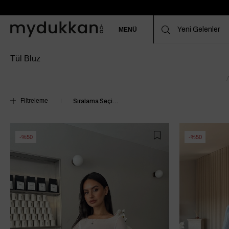
MENÜ
Tül Bluz
Filtreleme
%50
%50