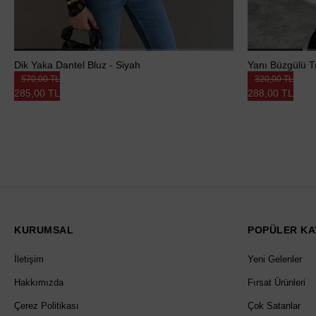
Dik Yaka Dantel Bluz - Siyah
Yanı Büzgülü T
570,00 TL
320,00 TL
285,00 TL
288,00 TL
KURUMSAL
POPÜLER KA
İletişim
Yeni Gelenler
Hakkımızda
Fırsat Ürünleri
Çerez Politikası
Çok Satanlar