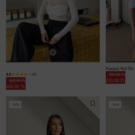
Malina Uzun Kol Tül Bluz Beyaz - Beyaz
Karpuz Kol Ön 
4.0
450,00 TL
(2)
225,00 TL
320,00 TL
160,00 TL
%50
%50