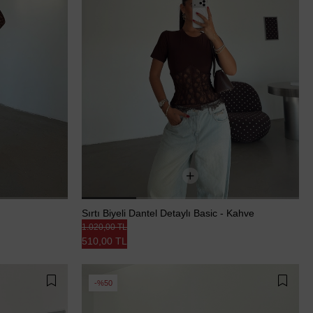
Sırtı Biyeli Dantel Detaylı Basic - Kahve
1.020,00 TL
510,00 TL
%50