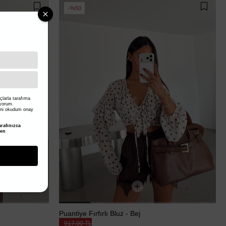
%50
larla tarafıma
iyorum.
ni okudum onay
rafınızca
den
Puantiye Fırfırlı Bluz - Bej
917,00 TL