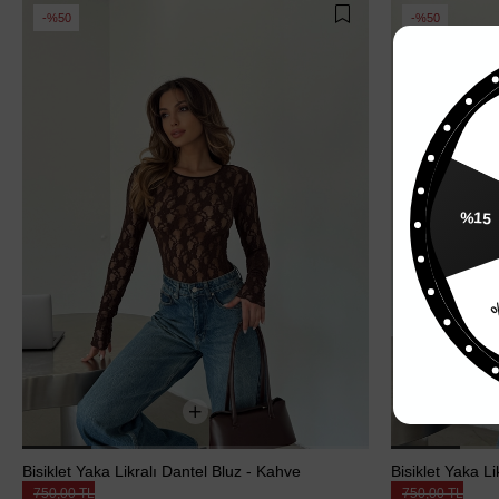
%50
%50
%15
%
Bisiklet Yaka Likralı Dantel Bluz - Kahve
Bisiklet Yaka Li
750,00 TL
750,00 TL