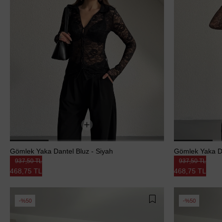
Gömlek Yaka Dantel Bluz - Siyah
Gömlek Yaka Da
937,50 TL
937,50 TL
468,75 TL
468,75 TL
%50
%50