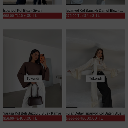
İspanyol Kol Bluz - Siyah
İspanyol Kol Bağcıklı Dantel Bluz - Kahve
199,00 TL
337,50 TL
698,00 TL
675,00 TL
Tükendi
Tükendi
Yarasa Kol Beli Büzgülü Bluz - Kahve
Fular Detay İspanyol Kol Saten Bluz - Taş
408,00 TL
600,00 TL
816,00 TL
1.200,00 TL