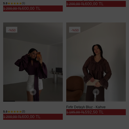
600,00 TL
5.0
(1)
1.200,00 TL
600,00 TL
1.200,00 TL
%50
%50
Fular Detay İspanyol Kol Saten Bluz - Mürdüm
Fırfır Detaylı Bluz - Kahve
592,50 TL
5.0
(2)
1.185,00 TL
600,00 TL
1.200,00 TL