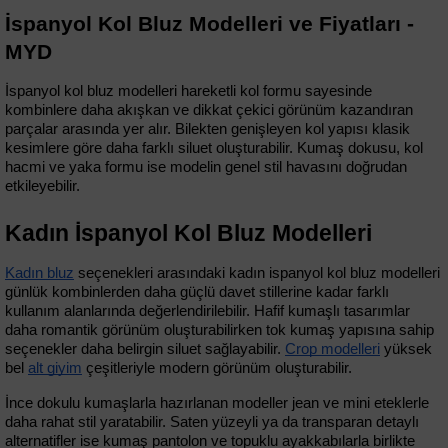
İspanyol Kol Bluz Modelleri ve Fiyatları - 
MYD
İspanyol kol bluz modelleri hareketli kol formu sayesinde 
kombinlere daha akışkan ve dikkat çekici görünüm kazandıran 
parçalar arasında yer alır. Bilekten genişleyen kol yapısı klasik 
kesimlere göre daha farklı siluet oluşturabilir. Kumaş dokusu, kol 
hacmi ve yaka formu ise modelin genel stil havasını doğrudan 
etkileyebilir.
Kadın İspanyol Kol Bluz Modelleri
Kadın bluz
 seçenekleri arasındaki kadın ispanyol kol bluz modelleri 
günlük kombinlerden daha güçlü davet stillerine kadar farklı 
kullanım alanlarında değerlendirilebilir. Hafif kumaşlı tasarımlar 
daha romantik görünüm oluşturabilirken tok kumaş yapısına sahip 
seçenekler daha belirgin siluet sağlayabilir. 
Crop modelleri
 yüksek 
bel 
alt giyim
 çeşitleriyle modern görünüm oluşturabilir.
İnce dokulu kumaşlarla hazırlanan modeller jean ve mini eteklerle 
daha rahat stil yaratabilir. Saten yüzeyli ya da transparan detaylı 
alternatifler ise kumaş pantolon ve topuklu ayakkabılarla birlikte 