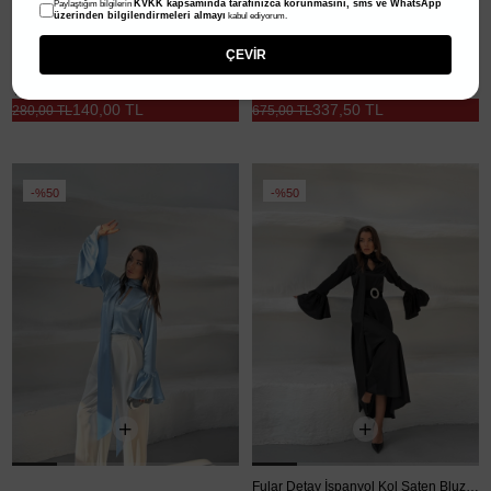
KVKK kapsamında tarafınızca korunmasını, sms ve WhatsApp
Paylaştığım bilgilerin
üzerinden bilgilendirmeleri almayı
kabul ediyorum.
ÇEVİR
V Yaka İspanyol Kol Bluz - Ekru
İspanyol Kol Bağcıklı Dantel Bluz - Siyah
140,00 TL
337,50 TL
280,00 TL
675,00 TL
%50
%50
Fular Detay İspanyol Kol Saten Bluz - Bebe Mavi
Fular Detay İspanyol Kol Saten Bluz - Siyah