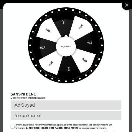
MENÜ
%5
%20
%10
Anasayfa
Kadın Giyim
Kadın Üst Giyim
Kadın Bluz
İspanyol Kol 
%15
İspanyol Kol Bluz
%15
Filtreleme
Sıralama
%10
%20
%5
%50
%50
ŞANSINI DENE
Çarkıfelekten indirimi kazan!
Tanıtım, pazarlama, reklam ve benzeri amaçlarla tarafıma ticari elektronik ileti gönderilmesine izin
Elektronik Ticari İleti Aydınlatma Metni
veriyorum.
'ni okudum onay veriyorum.