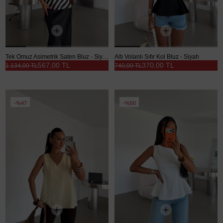
Tek Omuz Asimetrik Saten Bluz - Siyah
Altı Volanlı Sıfır Kol Bluz - Siyah
567,00 TL
370,00 TL
1.134,00 TL
740,00 TL
%47
%50