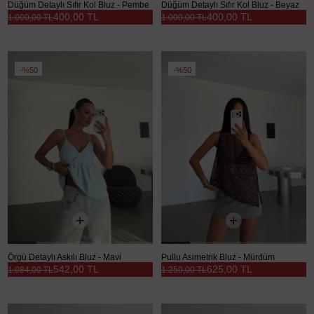
Düğüm Detaylı Sıfır Kol Bluz - Pembe
Düğüm Detaylı Sıfır Kol Bluz - Beyaz
400,00 TL
400,00 TL
1.000,00 TL
1.000,00 TL
%50
%50
Örgü Detaylı Askılı Bluz - Mavi
Pullu Asimetrik Bluz - Mürdüm
542,00 TL
625,00 TL
1.084,00 TL
1.250,00 TL