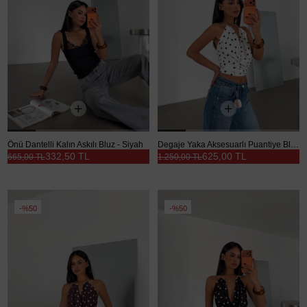
Önü Dantelli Kalın Askılı Bluz - Siyah
Degaje Yaka Aksesuarlı Puantiye Bluz - Beyaz
332,50 TL
625,00 TL
665,00 TL
1.250,00 TL
%50
%50