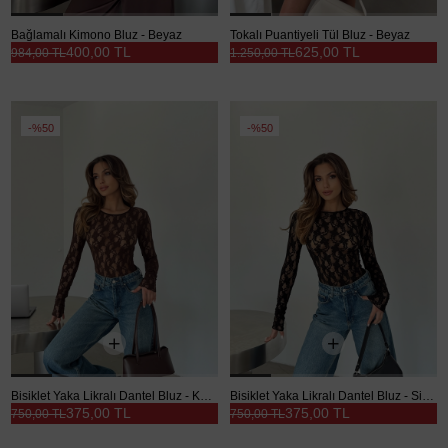
Bağlamalı Kimono Bluz - Beyaz
Tokalı Puantiyeli Tül Bluz - Beyaz
400,00 TL
625,00 TL
984,00 TL
1.250,00 TL
%50
%50
Bisiklet Yaka Likralı Dantel Bluz - Kahve
Bisiklet Yaka Likralı Dantel Bluz - Siyah
375,00 TL
375,00 TL
750,00 TL
750,00 TL