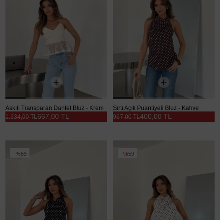
Askılı Transparan Dantel Bluz - Krem
Sırtı Açık Puantiyeli Bluz - Kahve
667,00 TL
400,00 TL
1.334,00 TL
967,00 TL
%59
%59