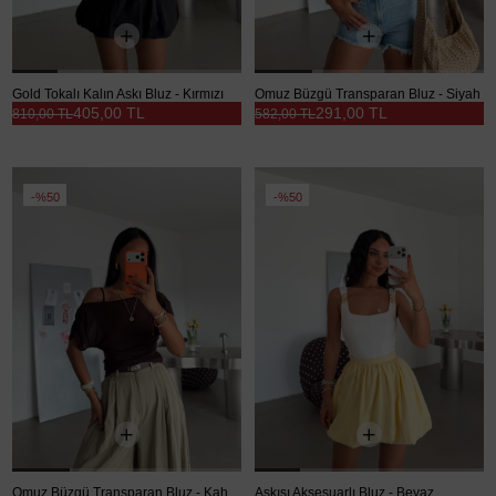
Gold Tokalı Kalın Askı Bluz - Kırmızı
Omuz Büzgü Transparan Bluz - Siyah
405,00 TL
291,00 TL
810,00 TL
582,00 TL
%50
%50
Omuz Büzgü Transparan Bluz - Kahve
Askısı Aksesuarlı Bluz - Beyaz