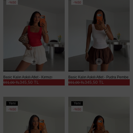
Ürün
Ürün
%50
%50
Basic Kalın Askılı Atlet - Kırmızı
Basic Kalın Askılı Atlet - Pudra Pembe
345,50 TL
345,50 TL
691,00 TL
691,00 TL
Yeni
Yeni
Ürün
Ürün
%50
%50