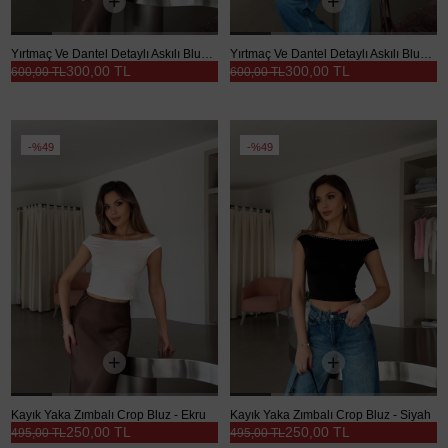
Yırtmaç Ve Dantel Detaylı Askılı Bluz - Ekru
Yırtmaç Ve Dantel Detaylı Askılı Bluz - Kahve
300,00 TL
300,00 TL
600,00 TL
600,00 TL
%49
%49
Kayık Yaka Zımbalı Crop Bluz - Ekru
Kayık Yaka Zımbalı Crop Bluz - Siyah
250,00 TL
250,00 TL
495,00 TL
495,00 TL