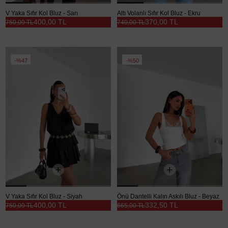
V Yaka Sıfır Kol Bluz - Sarı
Altı Volanlı Sıfır Kol Bluz - Ekru
400,00 TL
370,00 TL
750,00 TL
740,00 TL
%47
%50
V Yaka Sıfır Kol Bluz - Siyah
Önü Dantelli Kalın Askılı Bluz - Beyaz
400,00 TL
332,50 TL
750,00 TL
665,00 TL