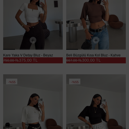
Kare Yaka V Detay Bluz - Beyaz
Beli Büzgülü Kısa Kol Bluz - Kahve
375,00 TL
300,00 TL
750,00 TL
667,00 TL
%55
%55