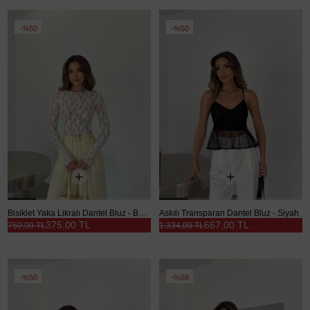
%50
%50
Bisiklet Yaka Likralı Dantel Bluz - Beyaz
Askılı Transparan Dantel Bluz - Siyah
375,00 TL
667,00 TL
750,00 TL
1.334,00 TL
%50
%59