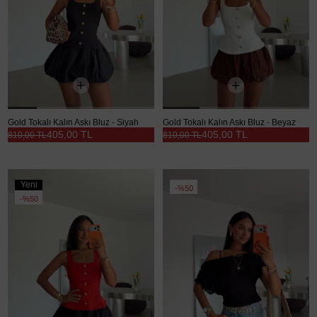
Gold Tokalı Kalın Askı Bluz - Siyah
Gold Tokalı Kalın Askı Bluz - Beyaz
405,00 TL
405,00 TL
810,00 TL
810,00 TL
Yeni
%50
Ürün
%50