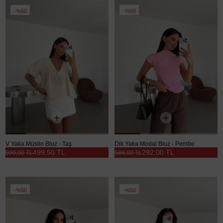
%50
%50
V Yaka Müslin Bluz - Taş
Dik Yaka Modal Bluz - Pembe
499,50 TL
292,00 TL
999,00 TL
584,00 TL
%50
%50