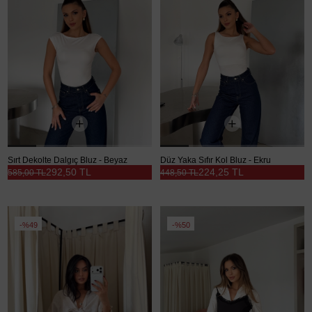
Sırt Dekolte Dalgıç Bluz - Beyaz
Düz Yaka Sıfır Kol Bluz - Ekru
292,50 TL
224,25 TL
585,00 TL
448,50 TL
%49
%50