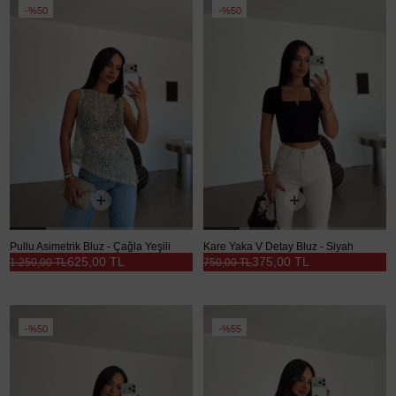
%50
%50
Pullu Asimetrik Bluz - Çağla Yeşili
Kare Yaka V Detay Bluz - Siyah
625,00 TL
375,00 TL
1.250,00 TL
750,00 TL
%50
%55