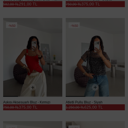
291,00 TL
375,00 TL
582,00 TL
750,00 TL
%50
%50
Askısı Aksesuarlı Bluz - Kırmızı
Atletli Pullu Bluz - Siyah
375,00 TL
625,00 TL
750,00 TL
1.250,00 TL