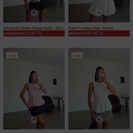
Sırtı Biyeli Dantel Detaylı Basic - Ekru
Askılı Puantiye Bluz - Kahve
510,00 TL
183,50 TL
1.020,00 TL
367,00 TL
%60
%60