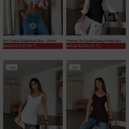
Kol Püskül Bağlamalı Bluz - Krem
Yırtmaç Ve Dantel Detaylı Askılı Bluz - Siyah
300,00 TL
300,00 TL
584,00 TL
600,00 TL
%50
%50