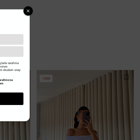
larla tarafıma
iyorum.
ni okudum onay
%50
rafınızca
den