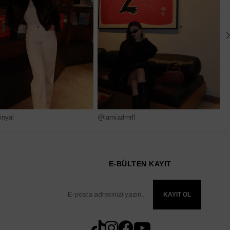
nyal
@lamiadmrll
@
E-BÜLTEN KAYIT
KAYIT OL