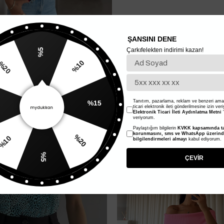
ŞANSINI DENE
Çarkıfelekten indirimi kazan!
%5
%10
20
%15
Tanıtım, pazarlama, reklam ve benzeri amaç
ticari elektronik ileti gönderilmesine izin ver
Elektronik Ticari İleti Aydınlatma Metni
'
veriyorum.
%50
Paylaştığım bilgilerin
KVKK kapsamında ta
%20
korunmasını, sms ve WhatsApp üzerin
bilgilendirmeleri almayı
kabul ediyorum.
%10
%5
ÇEVİR