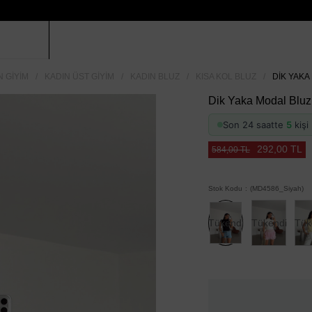
N GIYIM
KADIN ÜST GIYIM
KADIN BLUZ
KISA KOL BLUZ
DIK YAKA
Dik Yaka Modal Bluz
Son 24 saatte
5
kişi 
292,00 TL
584,00 TL
Stok Kodu
(MD4586_Siyah)
Tükendi
Tükendi
Tük