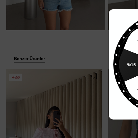
%
Benzer Ürünler
%15
%50
%60