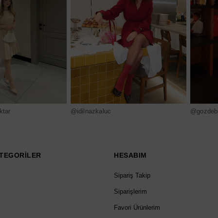
ktar
@idilnazkaluc
@gozdebi
TEGORİLER
HESABIM
Sipariş Takip
Siparişlerim
Favori Ürünlerim