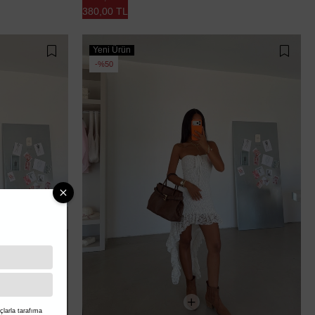
380,00 TL
Yeni Ürün
%50
larla tarafıma