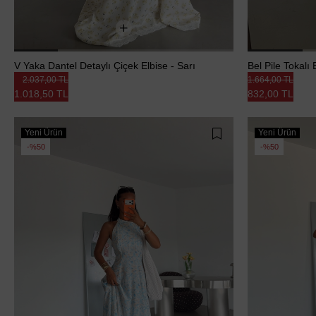
V Yaka Dantel Detaylı Çiçek Elbise - Sarı
Bel Pile Tokalı
2.037,00 TL
1.664,00 TL
1.018,50 TL
832,00 TL
Yeni Ürün
Yeni Ürün
%50
%50