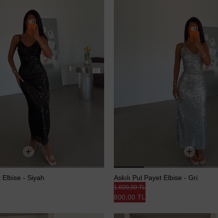
t Elbise - Siyah
Askılı Pul Payet Elbise - Gri
1.600,00 TL
800,00 TL