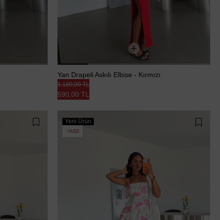
Yan Drapeli Askılı Elbise - Kırmızı
1.180,00 TL
590,00 TL
Yeni Ürün
%50