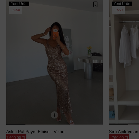
Yeni Ürün
Yeni Ürün
%50
%50
Askılı Pul Payet Elbise - Vizon
Sırtı Açık Volan
1.600,00 TL
760,00 TL