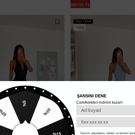
380,00 TL
Yeni Ürün
%50
ŞANSINI DENE
Çarkıfelekten indirimi kazan!
%5
%20
%10
Tanıtım, pazarlama, reklam ve benzeri amaç