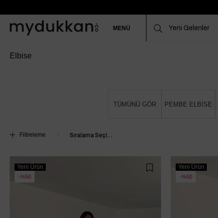
MENÜ
Elbise
TÜMÜNÜ GÖR
PEMBE ELBİSE
Filtreleme
Yeni Ürün
Yeni Ürün
%50
%50