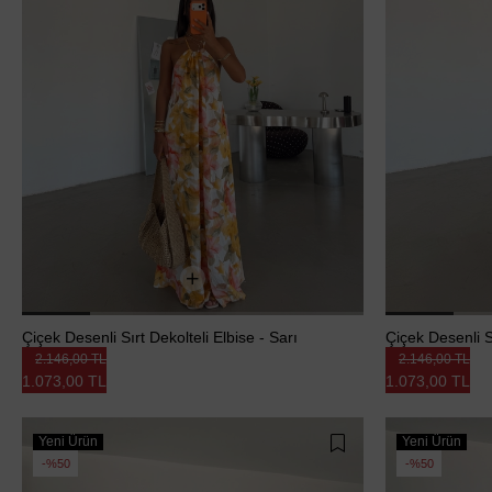
Çiçek Desenli Sırt Dekolteli Elbise - Sarı
Çiçek Desenli S
2.146,00 TL
2.146,00 TL
1.073,00 TL
1.073,00 TL
Yeni Ürün
Yeni Ürün
%50
%50