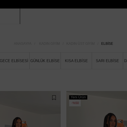
ANASAYFA
KADIN GIYIM
KADIN ÜST GIYIM
ELBISE
GECE ELBİSESİ
GÜNLÜK ELBİSE
KISA ELBİSE
SARI ELBİSE
D
Yeni Ürün
%50