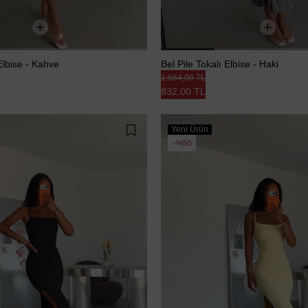
 Elbise - Kahve
Bel Pile Tokalı Elbise - Haki
1.664,00 TL
832,00 TL
Yeni Ürün
%50