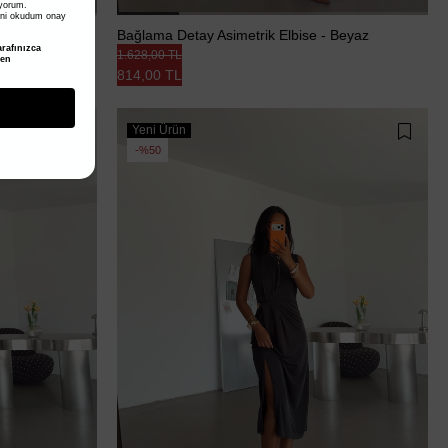
iyorum.
ni okudum onay
 Elbise - Mavi
Bağlama Detay Asimetrik Elbise - Beyaz
rafınızca
1.628,00 TL
den
814,00 TL
Yeni Ürün
%50