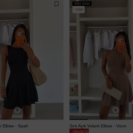
Yeni Ürün
%50
lı Elbise - Siyah
Sırtı Açık Volanlı Elbise - Vizon
760,00 TL