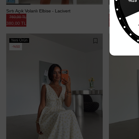
Sırtı Açık Volanlı Elbise - Lacivert
Drape Detaylı 
760,00 TL
1.410,00 TL
%
380,00 TL
705,00 TL
Yeni Ürün
Yeni Ürün
%50
%50