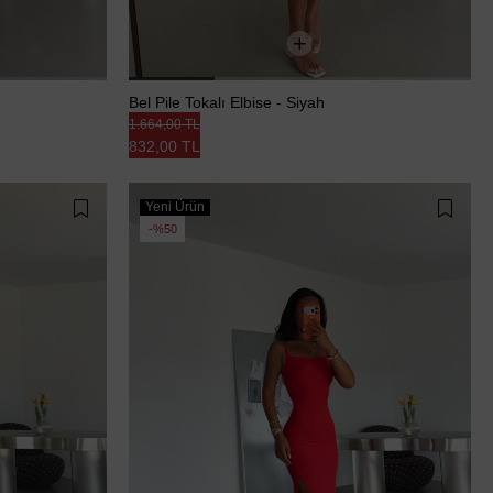
Bel Pile Tokalı Elbise - Siyah
1.664,00 TL
832,00 TL
Yeni Ürün
%50