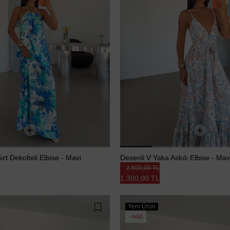
ırt Dekolteli Elbise - Mavi
Desenli V Yaka Askılı Elbise - Mav
2.600,00 TL
1.300,00 TL
Yeni Ürün
%50