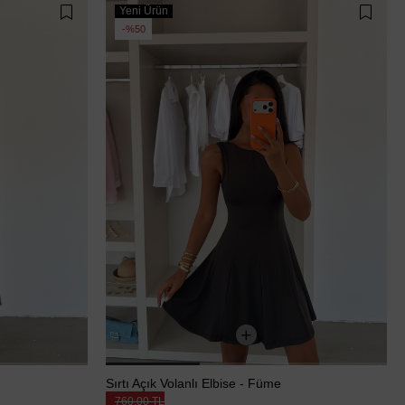
Yeni Ürün
%50
Sırtı Açık Volanlı Elbise - Füme
760,00 TL