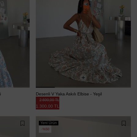
i
Desenli V Yaka Askılı Elbise - Yeşil
2.600,00 TL
1.300,00 TL
Yeni Ürün
%50