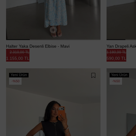
Halter Yaka Desenli Elbise - Mavi
Yan Drapeli Askı
2.310,00 TL
1.180,00 TL
1.155,00 TL
590,00 TL
Yeni Ürün
Yeni Ürün
%50
%50