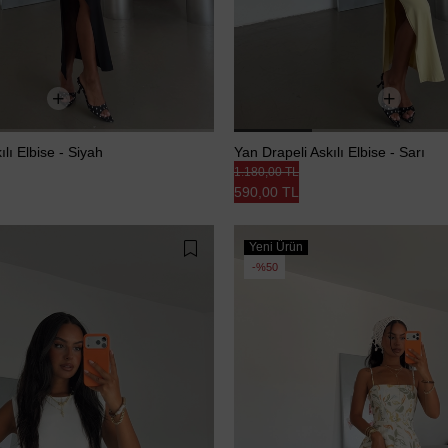
lı Elbise - Siyah
Yan Drapeli Askılı Elbise - Sarı
1.180,00 TL
590,00 TL
Yeni Ürün
%50