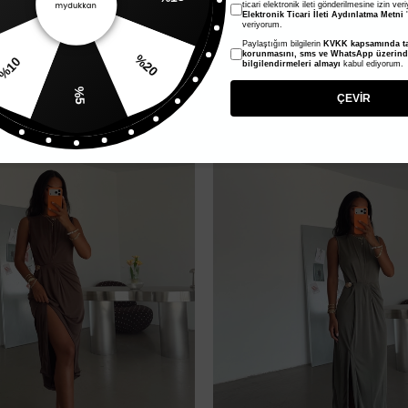
%15
ticari elektronik ileti gönderilmesine izin ver
Elektronik Ticari İleti Aydınlatma Metni
'
veriyorum.
Boyundan Bağlamalı Elbise - Siyah
Drape Detaylı Boyundan Bağlamalı
Paylaştığım bilgilerin
KVKK kapsamında ta
1.410,00 TL
10
korunmasını, sms ve WhatsApp üzerin
%20
bilgilendirmeleri almayı
kabul ediyorum.
705,00 TL
%5
ÇEVİR
Yeni Ürün
%50