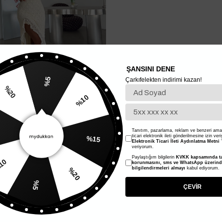
ŞANSINI DENE
Çarkıfelekten indirimi kazan!
%5
%10
%20
ntel Elbise - Krem
%15
Tanıtım, pazarlama, reklam ve benzeri amaç
ticari elektronik ileti gönderilmesine izin ver
Elektronik Ticari İleti Aydınlatma Metni
'
veriyorum.
Paylaştığım bilgilerin
KVKK kapsamında ta
%20
korunmasını, sms ve WhatsApp üzerin
%10
bilgilendirmeleri almayı
kabul ediyorum.
%5
ÇEVİR