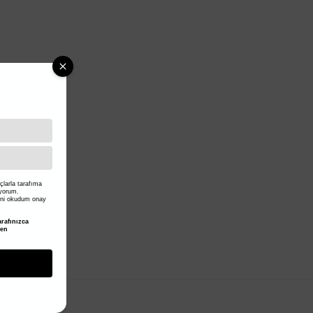
larla tarafıma
iyorum.
ni okudum onay
rafınızca
den