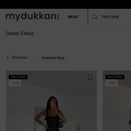
MENÜ
Dantel Elbise
A
Filtreleme
Yeni Ürün
Yeni Ürün
%50
%50