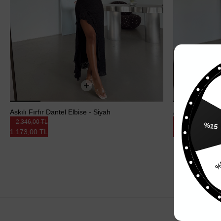
Askılı Fırfır Dantel Elbise - Siyah
Askılı Fırfır Da
2.346,00 TL
2.346,00 TL
1.173,00 TL
1.173,00 TL
%15