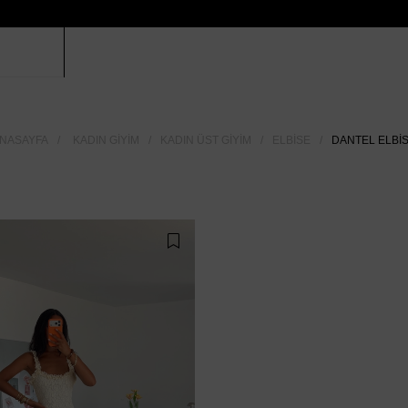
NASAYFA
KADIN GIYIM
KADIN ÜST GIYIM
ELBISE
DANTEL ELBI