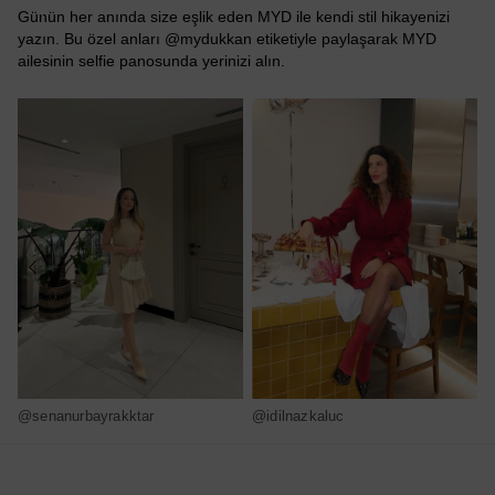
Günün her anında size eşlik eden MYD ile kendi stil hikayenizi
yazın. Bu özel anları @mydukkan etiketiyle paylaşarak MYD
ailesinin selfie panosunda yerinizi alın.
@senanurbayrakktar
@idilnazkaluc
@