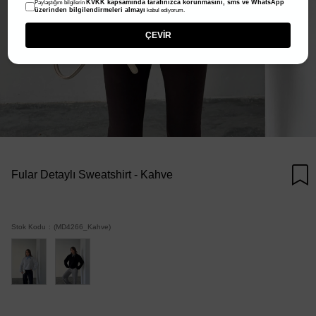
KVKK kapsamında tarafınızca korunmasını, sms ve WhatsApp
Paylaştığım bilgilerin
üzerinden bilgilendirmeleri almayı
kabul ediyorum.
ÇEVİR
Fular Detaylı Sweatshirt - Kahve
Stok Kodu
(MD4266_Kahve)