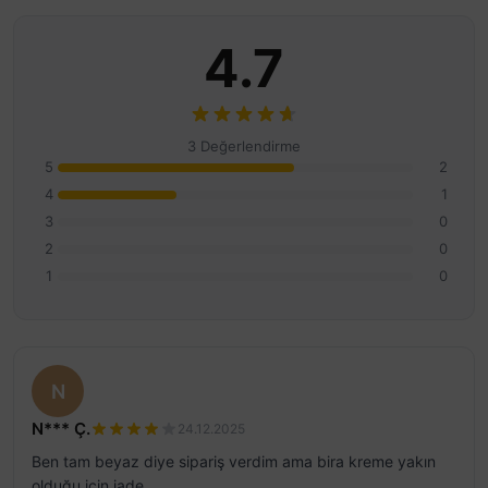
4.7
3 Değerlendirme
5
2
4
1
3
0
2
0
1
0
N
N*** Ç.
24.12.2025
Ben tam beyaz diye sipariş verdim ama bira kreme yakın
olduğu için iade