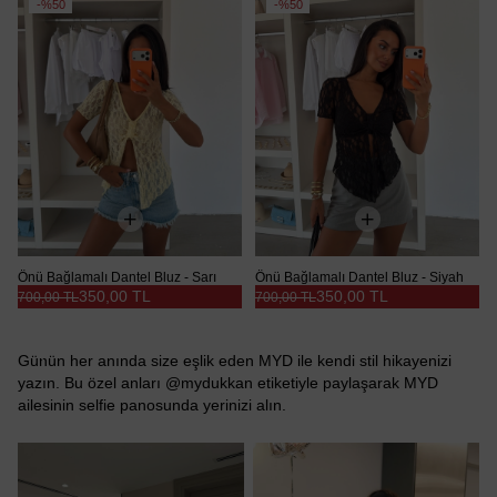
%50
%50
Önü Bağlamalı Dantel Bluz - Sarı
Önü Bağlamalı Dantel Bluz - Siyah
350,00 TL
350,00 TL
700,00 TL
700,00 TL
Günün her anında size eşlik eden MYD ile kendi stil hikayenizi
yazın. Bu özel anları @mydukkan etiketiyle paylaşarak MYD
ailesinin selfie panosunda yerinizi alın.