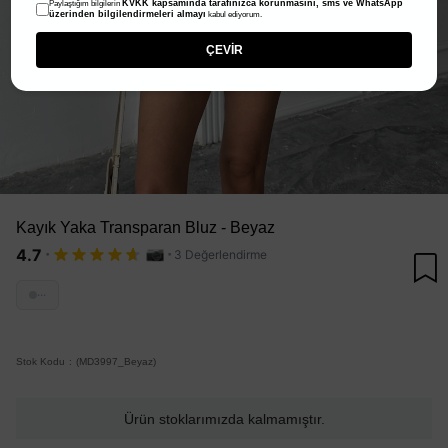
KVKK kapsamında tarafınızca korunmasını, sms ve WhatsApp
Paylaştığım bilgilerin
üzerinden bilgilendirmeleri almayı
kabul ediyorum.
ÇEVİR
Kayık Yaka Transparan Bluz - Beyaz
·
·
4.7
3 Değerlendirme
···
Stok Kodu
(MD3997_Beyaz)
Ürün stoklarımızda kalmamıştır.