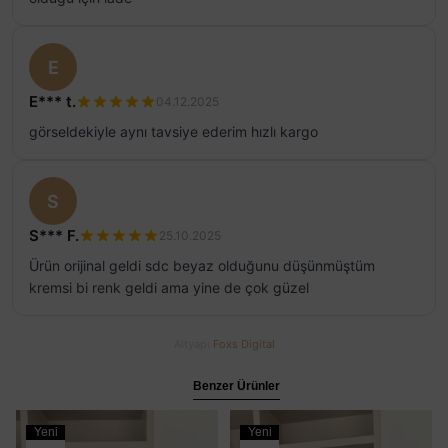
E
E*** t.
04.12.2025
görseldekiyle aynı tavsiye ederim hızlı kargo
S
S*** F.
25.10.2025
Ürün orijinal geldi sdc beyaz olduğunu düşünmüştüm
kremsi bi renk geldi ama yine de çok güzel
Altyapı
Foxs Digital
Benzer Ürünler
Yeni
Yeni
Ürün
Ürün