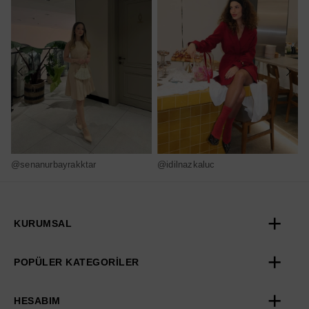
@senanurbayrakktar
@idilnazkaluc
@
KURUMSAL
POPÜLER KATEGORİLER
HESABIM