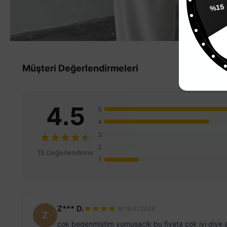
%
Müşteri Değerlendirmeleri
4.5
5
4
3
2
15 Değerlendirme
1
Z*** D.
18.01.2026
Z
cok begenmistim yumusacik bu fiyata cok iyi diye am