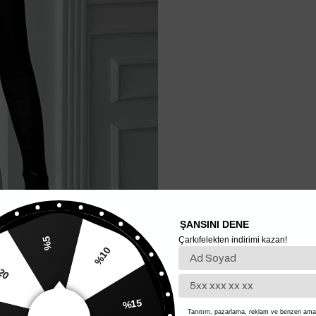
ŞANSINI DENE
Çarkıfelekten indirimi kazan!
%5
%20
%10
Tanıtım, pazarlama, reklam ve benzeri amaç