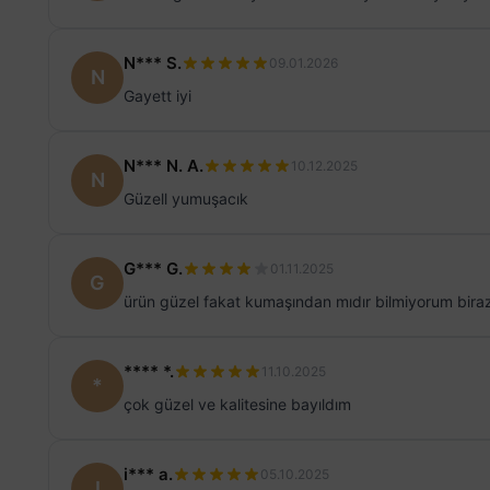
N*** S.
09.01.2026
N
Gayett iyi
N*** N. A.
10.12.2025
N
Güzell yumuşacık
G*** G.
01.11.2025
G
ürün güzel fakat kumaşından mıdır bilmiyorum biraz 
**** *.
11.10.2025
*
çok güzel ve kalitesine bayıldım
i*** a.
05.10.2025
I