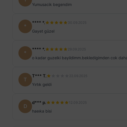
Yumusacik begendim
**** *.
30.09.2025
*
Gayet güzel
**** *.
29.09.2025
*
o kadar guzelki bayildimm.bekledigimden cok daha g
T*** T.
22.09.2025
T
Yırtık geldi
d*** p.
12.09.2025
D
haeıka bisi