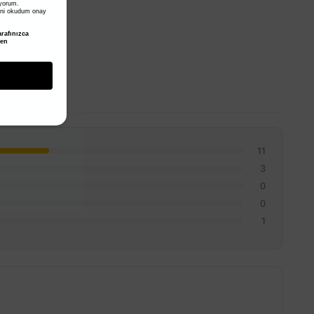
iyorum.
ni okudum onay
rafınızca
den
11
3
0
0
1