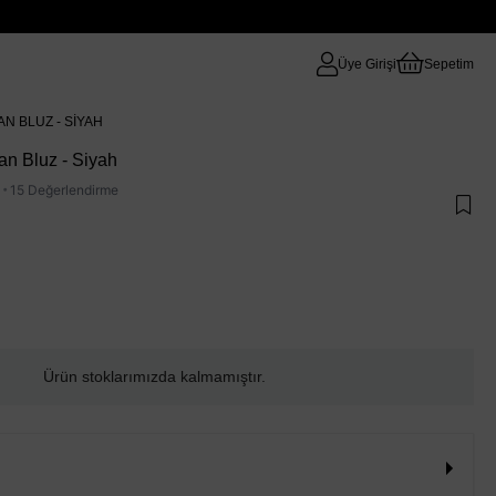
Üye Girişi
Sepetim
N BLUZ - SIYAH
an Bluz - Siyah
·
15 Değerlendirme
Ürün stoklarımızda kalmamıştır.