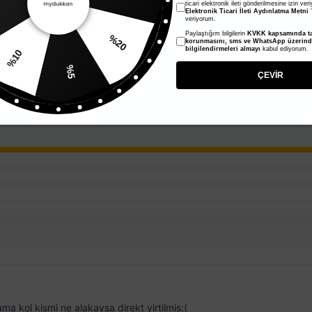
%15
ticari elektronik ileti gönderilmesine izin ver
Elektronik Ticari İleti Aydınlatma Metni
'
veriyorum.
Paylaştığım bilgilerin
KVKK kapsamında ta
korunmasını, sms ve WhatsApp üzerin
10
%20
bilgilendirmeleri almayı
kabul ediyorum.
%5
ÇEVİR
a kol kismi ne alakaysa direkt yirtilmis:(