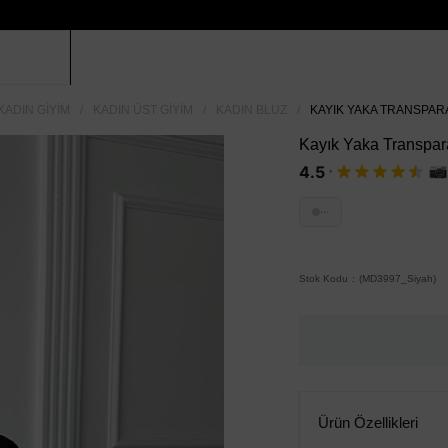
KADIN GIYIM
KADIN ÜST GIYIM
KADIN BLUZ
KAYIK YAKA TRANSPARA
Kayık Yaka Transpar
·
4.5
···
Stok Kodu
(MD3997_Siyah)
Ürün Özellikleri