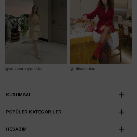
@senanurbayrakktar
@idilnazkaluc
@
KURUMSAL
POPÜLER KATEGORİLER
HESABIM