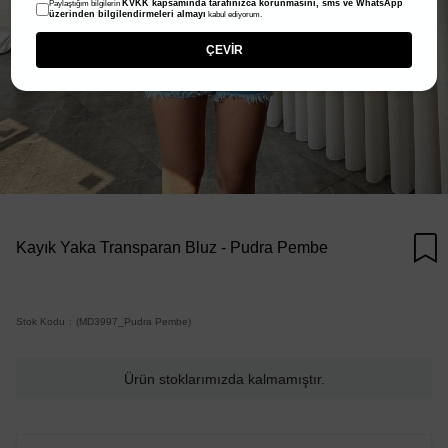
KVKK kapsamında tarafınızca korunmasını, sms ve WhatsApp
Paylaştığım bilgilerin
üzerinden bilgilendirmeleri almayı
kabul ediyorum.
ÇEVİR
Kayık Yaka Transparan Bluz - Pudra Pembe
Stok Kodu
(MD3997_Pudra Pembe)
Ürün stoklarımızda kalmamıştır.