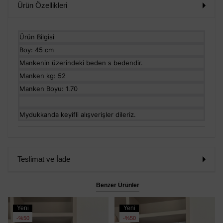
Ürün Özellikleri
Ürün Bilgisi
Boy: 45 cm
Mankenin üzerindeki beden s bedendir.
Manken kg: 52
Manken Boyu: 1.70
Mydukkanda keyifli alışverişler dileriz.
Teslimat ve İade
Benzer Ürünler
Yeni
Yeni
Ürün
Ürün
%50
%50