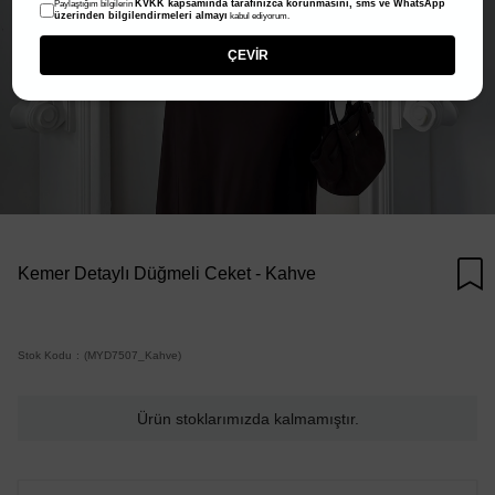
KVKK kapsamında tarafınızca korunmasını, sms ve WhatsApp
Paylaştığım bilgilerin
üzerinden bilgilendirmeleri almayı
kabul ediyorum.
ÇEVİR
Kemer Detaylı Düğmeli Ceket - Kahve
Stok Kodu
(MYD7507_Kahve)
Ürün stoklarımızda kalmamıştır.