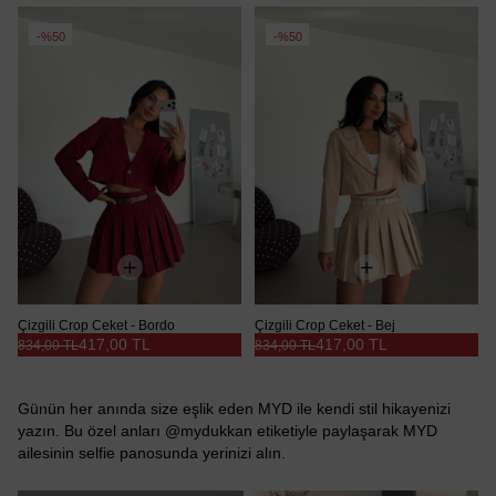
%50
%50
Çizgili Crop Ceket - Bordo
Çizgili Crop Ceket - Bej
417,00 TL
417,00 TL
834,00 TL
834,00 TL
Günün her anında size eşlik eden MYD ile kendi stil hikayenizi
yazın. Bu özel anları @mydukkan etiketiyle paylaşarak MYD
ailesinin selfie panosunda yerinizi alın.