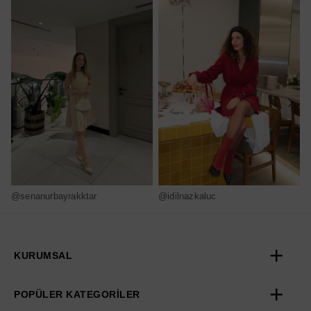
@senanurbayrakktar
@idilnazkaluc
@
KURUMSAL
POPÜLER KATEGORİLER