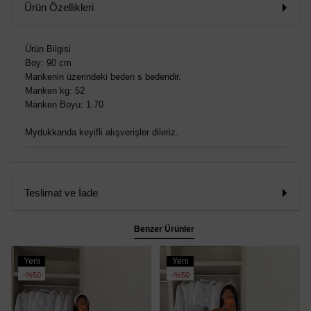
Ürün Özellikleri
Ürün Bilgisi
Boy: 90 cm
Mankenin üzerindeki beden s bedendir.
Manken kg: 52
Manken Boyu: 1.70
Mydukkanda keyifli alışverişler dileriz.
Teslimat ve İade
Benzer Ürünler
Yeni
Yeni
Ürün
Ürün
%50
%50