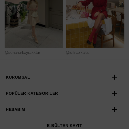
@senanurbayrakktar
@idilnazkaluc
@
KURUMSAL
POPÜLER KATEGORİLER
HESABIM
E-BÜLTEN KAYIT