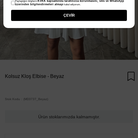
KVKK kapsamında tarafınızca korunmasını, sms ve WhatsApp
Paylaştığım bilgilerin
üzerinden bilgilendirmeleri almayı
kabul ediyorum.
ÇEVİR
Kolsuz Kloş Elbise - Beyaz
Stok Kodu
(MD3737_Beyaz)
Ürün stoklarımızda kalmamıştır.