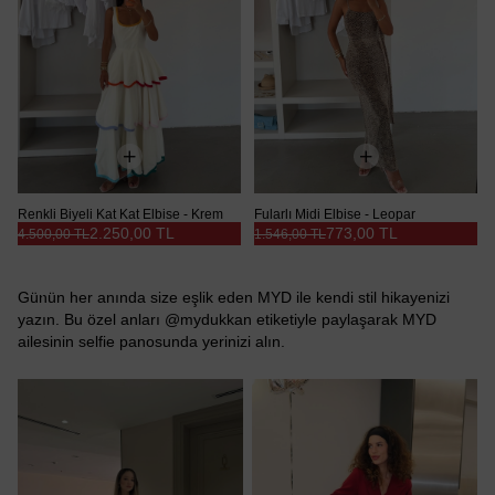
Renkli Biyeli Kat Kat Elbise - Krem
Fularlı Midi Elbise - Leopar
2.250,00 TL
773,00 TL
4.500,00 TL
1.546,00 TL
Günün her anında size eşlik eden MYD ile kendi stil hikayenizi
yazın. Bu özel anları @mydukkan etiketiyle paylaşarak MYD
ailesinin selfie panosunda yerinizi alın.