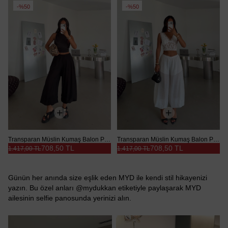
%50
%50
Transparan Müslin Kumaş Balon Pantolon - Siyah
Transparan Müslin Kumaş Balon Pantolon - Beyaz
708,50 TL
708,50 TL
1.417,00 TL
1.417,00 TL
Günün her anında size eşlik eden MYD ile kendi stil hikayenizi
yazın. Bu özel anları @mydukkan etiketiyle paylaşarak MYD
ailesinin selfie panosunda yerinizi alın.