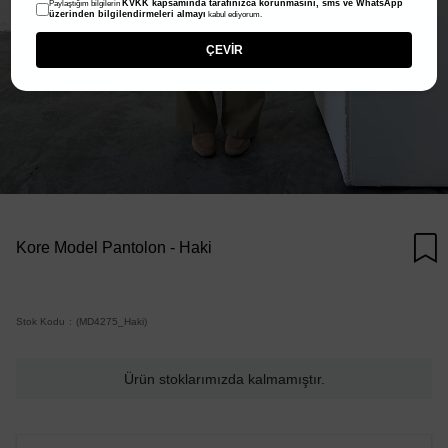
KVKK kapsamında tarafınızca korunmasını, sms ve WhatsApp
Paylaştığım bilgilerin
üzerinden bilgilendirmeleri almayı
kabul ediyorum.
ÇEVİR
Kore Model Pantolon - Haki
Stok Kodu
(MD4275_Haki)
Ürün stoklarımızda kalmamıştır.