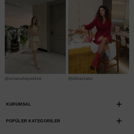
@senanurbayrakktar
@idilnazkaluc
@
KURUMSAL
POPÜLER KATEGORİLER