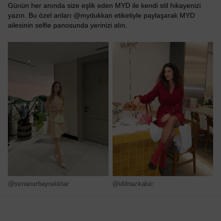
Günün her anında size eşlik eden MYD ile kendi stil hikayenizi
yazın. Bu özel anları @mydukkan etiketiyle paylaşarak MYD
ailesinin selfie panosunda yerinizi alın.
@senanurbayrakktar
@idilnazkaluc
@