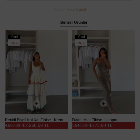
Altyapı
Foxs Digital
Benzer Ürünler
Yeni
Yeni
Ürün
Ürün
%50
%50
Renkli Biyeli Kat Kat Elbise - Krem
Fularlı Midi Elbise - Leopar
2.250,00 TL
773,00 TL
4.500,00 TL
1.546,00 TL