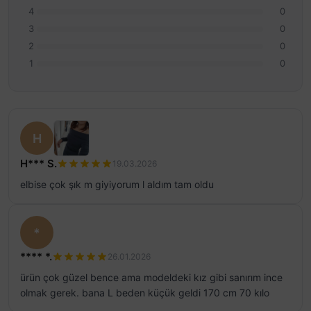
4
0
3
0
2
0
1
0
H
H*** S.
19.03.2026
elbise çok şık m giyiyorum l aldım tam oldu
*
**** *.
26.01.2026
ürün çok güzel bence ama modeldeki kız gibi sanırım ince
olmak gerek. bana L beden küçük geldi 170 cm 70 kılo