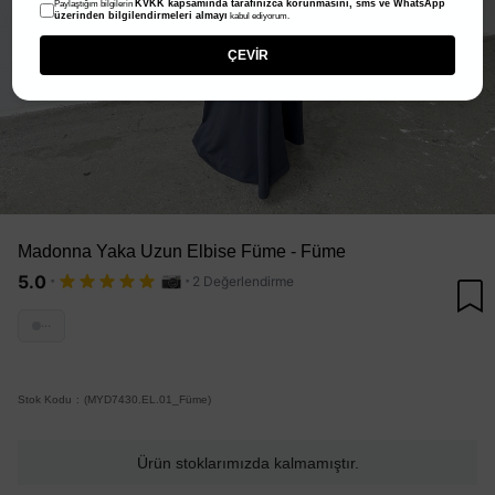
KVKK kapsamında tarafınızca korunmasını, sms ve WhatsApp
Paylaştığım bilgilerin
üzerinden bilgilendirmeleri almayı
kabul ediyorum.
ÇEVİR
Madonna Yaka Uzun Elbise Füme - Füme
·
·
5.0
2 Değerlendirme
···
Stok Kodu
(MYD7430.EL.01_Füme)
Ürün stoklarımızda kalmamıştır.