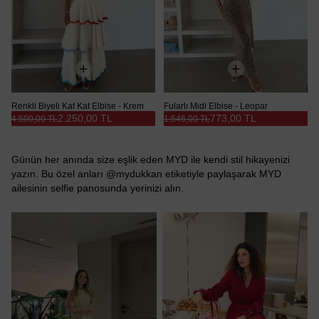
Renkli Biyeli Kat Kat Elbise - Krem
Fularlı Midi Elbise - Leopar
2.250,00 TL
773,00 TL
4.500,00 TL
1.546,00 TL
Günün her anında size eşlik eden MYD ile kendi stil hikayenizi
yazın. Bu özel anları @mydukkan etiketiyle paylaşarak MYD
ailesinin selfie panosunda yerinizi alın.