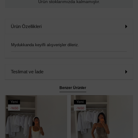
Ürün stoklarımızda kalmamıştır.
Ürün Özellikleri
Mydukkanda keyifli alışverişler dileriz.
Teslimat ve İade
Benzer Ürünler
Yeni
Yeni
Ürün
Ürün
%50
%50