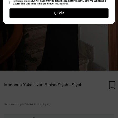
KVKK kapsamında tarafınızca korunmasını, sms ve WhatsApp
Paylaştığım bilgilerin
üzerinden bilgilendirmeleri almayı
kabul ediyorum.
ÇEVİR
Madonna Yaka Uzun Elbise Siyah - Siyah
Stok Kodu
(MYD7430.EL.01_Siyah)