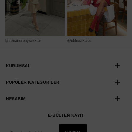
@senanurbayrakktar
@idilnazkaluc
@
KURUMSAL
POPÜLER KATEGORİLER
HESABIM
E-BÜLTEN KAYIT