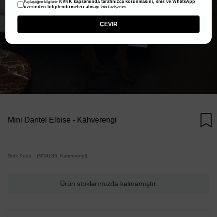
KVKK kapsamında tarafınızca korunmasını, sms ve WhatsApp
Paylaştığım bilgilerin
üzerinden bilgilendirmeleri almayı
kabul ediyorum.
ÇEVİR
Mini Dantel Elbise - Kahverengi
Stok Kodu
(MD4135_Kahverengi)
Ürün stoklarımızda kalmamıştır.