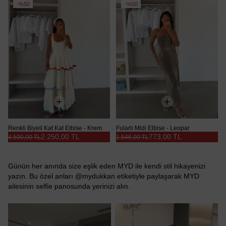
Ürün
Ürün
%50
%50
Renkli Biyeli Kat Kat Elbise - Krem
Fularlı Midi Elbise - Leopar
2.250,00 TL
773,00 TL
4.500,00 TL
1.546,00 TL
Günün her anında size eşlik eden MYD ile kendi stil hikayenizi
yazın. Bu özel anları @mydukkan etiketiyle paylaşarak MYD
ailesinin selfie panosunda yerinizi alın.