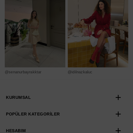
@senanurbayrakktar
@idilnazkaluc
@
KURUMSAL
POPÜLER KATEGORİLER
HESABIM