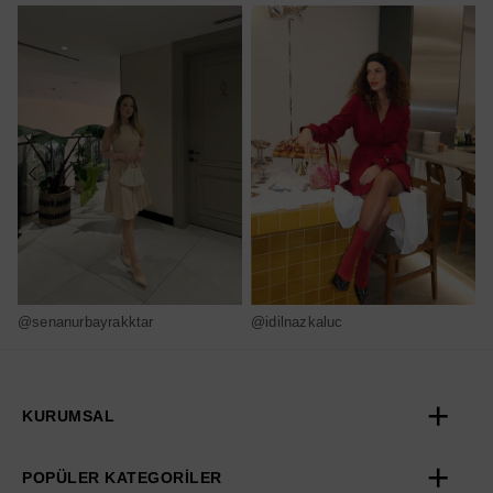
@senanurbayrakktar
@idilnazkaluc
@
KURUMSAL
POPÜLER KATEGORİLER