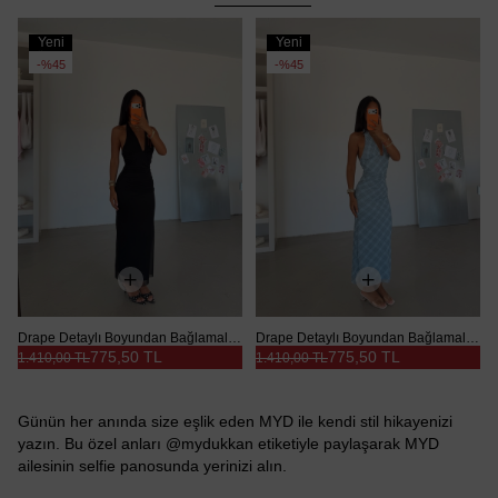
Yeni
Yeni
Ürün
Ürün
%45
%45
Drape Detaylı Boyundan Bağlamalı Elbise - Siyah
Drape Detaylı Boyundan Bağlamalı Elbise - Mavi
775,50 TL
775,50 TL
1.410,00 TL
1.410,00 TL
Günün her anında size eşlik eden MYD ile kendi stil hikayenizi
yazın. Bu özel anları @mydukkan etiketiyle paylaşarak MYD
ailesinin selfie panosunda yerinizi alın.