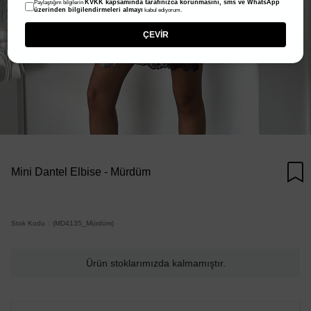
KVKK kapsamında tarafınızca korunmasını, sms ve WhatsApp
Paylaştığım bilgilerin
üzerinden bilgilendirmeleri almayı
kabul ediyorum.
ÇEVİR
Mini Dantel Elbise - Mürdüm
Stok Kodu
(MD4135_Mürdüm)
Ürün stoklarımızda kalmamıştır.