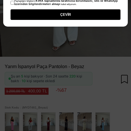
KVKK kapsamında tarafınızca korunmasını, sms ve WhatsApp
Paylaştığım bilgilerin
üzerinden bilgilendirmeleri almayı
kabul ediyorum.
ÇEVİR
Yarım İspanyol Paça Pantolon - Beyaz
Şu an
5
kişi bakıyor · Son 24 saatte
220
kişi
baktı ·
10
kişi sepete ekledi
67
400,00 TL
1.200,00 TL
Stok Kodu
(MYD7461_Beyaz)
Tükendi
Tükendi