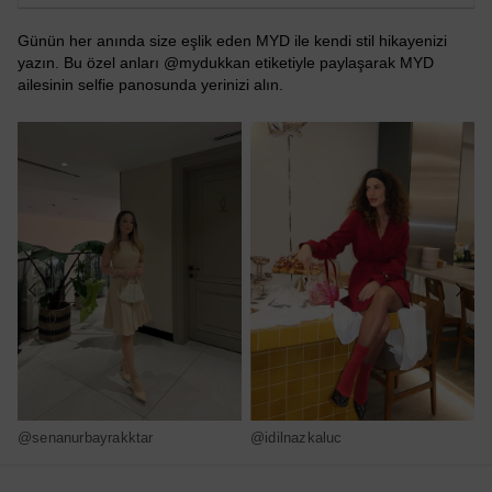
Günün her anında size eşlik eden MYD ile kendi stil hikayenizi
yazın. Bu özel anları @mydukkan etiketiyle paylaşarak MYD
ailesinin selfie panosunda yerinizi alın.
@senanurbayrakktar
@idilnazkaluc
@