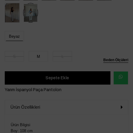
Beyaz
S
M
L
Beden Ölçüleri
WHATSAP
Yarım İspanyol Paça Pantolon
SİPARİŞ
Ürün Özellikleri
VER
Ürün Bilgisi
Boy: 108 cm