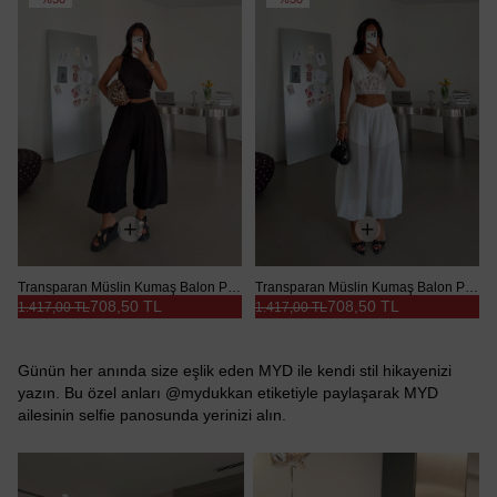
Transparan Müslin Kumaş Balon Pantolon - Siyah
Transparan Müslin Kumaş Balon Pantolon - Beyaz
708,50 TL
708,50 TL
1.417,00 TL
1.417,00 TL
Günün her anında size eşlik eden MYD ile kendi stil hikayenizi
yazın. Bu özel anları @mydukkan etiketiyle paylaşarak MYD
ailesinin selfie panosunda yerinizi alın.