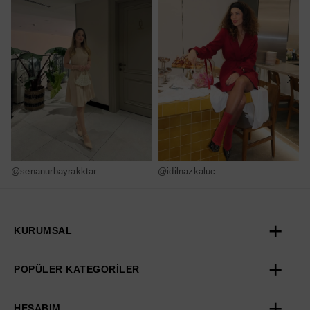
@senanurbayrakktar
@idilnazkaluc
@
KURUMSAL
POPÜLER KATEGORİLER
HESABIM