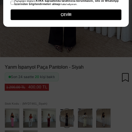
KVKK kapsamında tarafınızca korunmasını, sms ve WhatsApp
Paylaştığım bilgilerin
üzerinden bilgilendirmeleri almayı
kabul ediyorum.
ÇEVİR
Yarım İspanyol Paça Pantolon - Siyah
Son 24 saatte
20
kişi baktı
400,00 TL
1.200,00 TL
Stok Kodu
(MYD7461_Siyah)
Tükendi
Tükendi