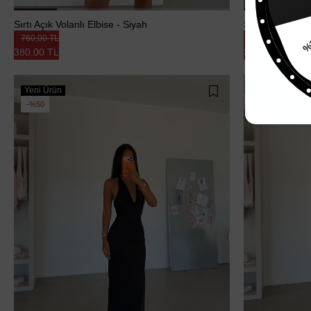
%15
Sırtı Açık Volanlı Elbise - Siyah
Sırtı Açık Volan
760,00 TL
760,00 TL
380,00 TL
380,00 TL
Yeni Ürün
Yeni Ürün
%50
%50