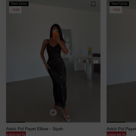
Yeni Ürün
Yeni Ürün
%50
%50
Askılı Pul Payet Elbise - Siyah
Askılı Pul Payet
1.600,00 TL
1.600,00 TL