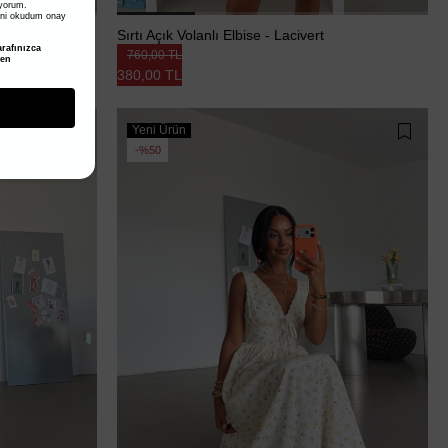
iyorum.
ni okudum onay
Sırtı Açık Volanlı Elbise - Lacivert
rafınızca
760,00 TL
den
380,00 TL
Yeni Ürün
%50