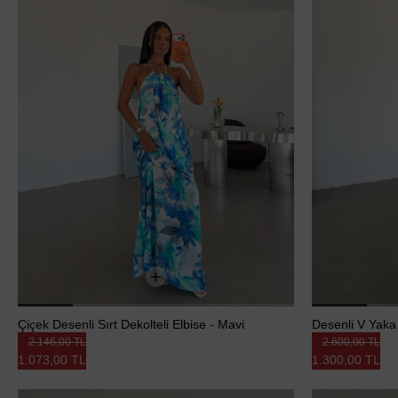
Çiçek Desenli Sırt Dekolteli Elbise - Mavi
Desenli V Yaka 
2.146,00 TL
2.600,00 TL
1.073,00 TL
1.300,00 TL