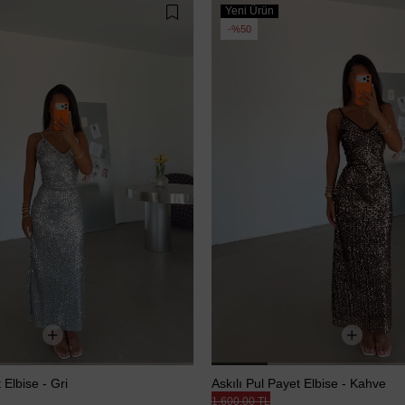
Yeni Ürün
%50
 Elbise - Gri
Askılı Pul Payet Elbise - Kahve
1.600,00 TL