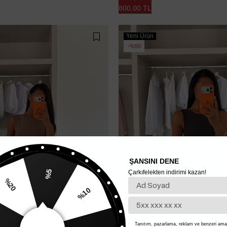
800,00 TL
Yeni Ürün
%50
ŞANSINI DENE
Çarkıfelekten indirimi kazan!
%5
%10
20
%15
Tanıtım, pazarlama, reklam ve benzeri amaç