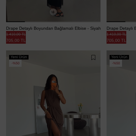
Drape Detaylı Boyundan Bağlamalı Elbise - Siyah
Drape Detaylı 
1.410,00 TL
1.410,00 TL
705,00 TL
705,00 TL
Yeni Ürün
Yeni Ürün
%50
%50