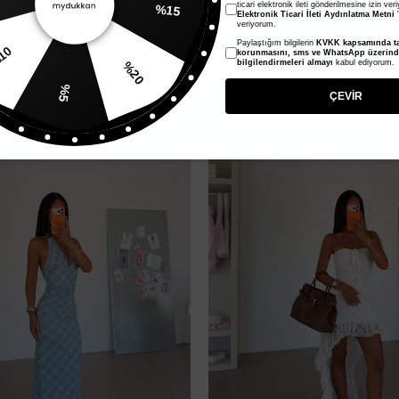
ticari elektronik ileti gönderilmesine izin ver
Elektronik Ticari İleti Aydınlatma Metni
'
veriyorum.
lı Elbise - Vizon
Sırtı Açık Volanlı Elbise - Füme
Paylaştığım bilgilerin
KVKK kapsamında ta
%20
760,00 TL
korunmasını, sms ve WhatsApp üzerin
bilgilendirmeleri almayı
kabul ediyorum.
380,00 TL
%10
%5
ÇEVİR
Yeni Ürün
%50