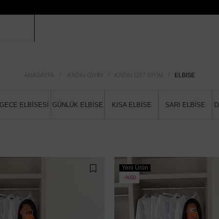
ANASAYFA
KADIN GIYIM
KADIN ÜST GIYIM
ELBISE
GECE ELBİSESİ
GÜNLÜK ELBİSE
KISA ELBİSE
SARI ELBİSE
D
Yeni Ürün
%50