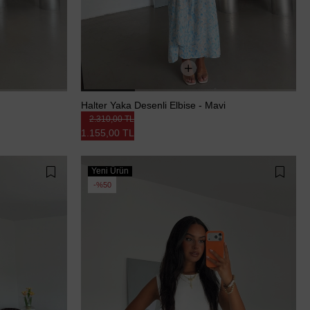
Halter Yaka Desenli Elbise - Mavi
2.310,00 TL
1.155,00 TL
Yeni Ürün
%50