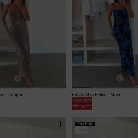
bise - Leopar
Fularlı Midi Elbise - Mavi
1.546,00 TL
773,00 TL
Yeni Ürün
%50