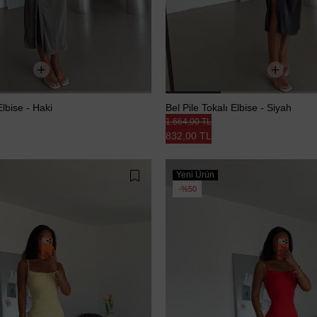
Elbise - Haki
Bel Pile Tokalı Elbise - Siyah
1.664,00 TL
832,00 TL
Yeni Ürün
%50