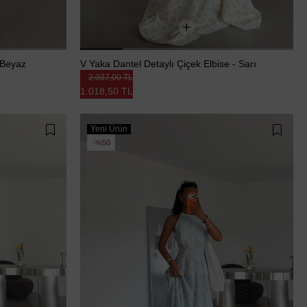
 Beyaz
V Yaka Dantel Detaylı Çiçek Elbise - Sarı
2.037,00 TL
1.018,50 TL
Yeni Ürün
%50