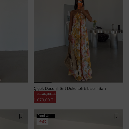
Çiçek Desenli Sırt Dekolteli Elbise - Sarı
2.146,00 TL
1.073,00 TL
Yeni Ürün
%50