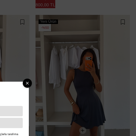
800,00 TL
Yeni Ürün
%50
larla tarafıma