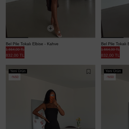
Bel Pile Tokalı Elbise - Kahve
Bel Pile Tokalı 
1.664,00 TL
1.664,00 TL
832,00 TL
832,00 TL
Yeni Ürün
Yeni Ürün
%50
%50