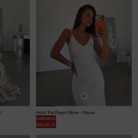
l
Askılı Pul Payet Elbise - Beyaz
1.600,00 TL
800,00 TL