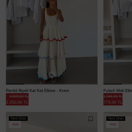
Renkli Biyeli Kat Kat Elbise - Krem
Fularlı Midi El
4.500,00 TL
1.546,00 TL
2.250,00 TL
773,00 TL
Yeni Ürün
Yeni Ürün
%50
%50