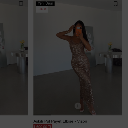
Yeni Ürün
%50
Askılı Pul Payet Elbise - Vizon
1.600,00 TL