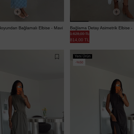
Boyundan Bağlamalı Elbise - Mavi
Bağlama Detay Asimetrik Elbise -
1.628,00 TL
814,00 TL
Yeni Ürün
%50