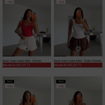
Ürün
Ürün
%50
%50
Basic Kalın Askılı Atlet - Kırmızı
Basic Kalın Askılı Atlet - Pudra Pembe
345,50 TL
345,50 TL
691,00 TL
691,00 TL
Yeni
Yeni
Ürün
Ürün
%50
%50