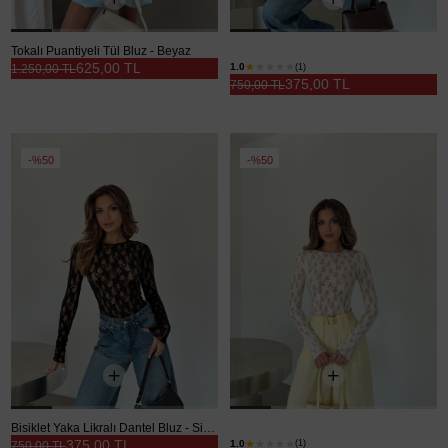
Tokalı Puantiyeli Tül Bluz - Beyaz
Bisiklet Yaka Likralı Dantel Bluz - Kahve
625,00 TL
1.0
(1)
1.250,00 TL
375,00 TL
750,00 TL
%50
%50
Bisiklet Yaka Likralı Dantel Bluz - Siyah
Bisiklet Yaka Likralı Dantel Bluz - Beyaz
375,00 TL
1.0
(1)
750,00 TL