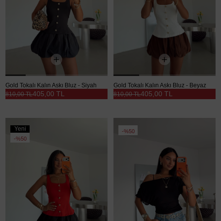
Gold Tokalı Kalın Askı Bluz - Siyah
Gold Tokalı Kalın Askı Bluz - Beyaz
405,00 TL
405,00 TL
810,00 TL
810,00 TL
Yeni
%50
Ürün
%50