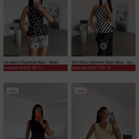
Altı Balon Puantiyeli Bluz - Siyah
Tek Omuz Asimetrik Saten Bluz - Siyah
542,00 TL
567,00 TL
1.084,00 TL
1.134,00 TL
%50
%47