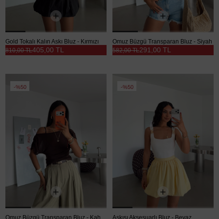
Gold Tokalı Kalın Askı Bluz - Kırmızı
Omuz Büzgü Transparan Bluz - Siyah
405,00 TL
291,00 TL
810,00 TL
582,00 TL
%50
%50
Omuz Büzgü Transparan Bluz - Kahve
Askısı Aksesuarlı Bluz - Beyaz