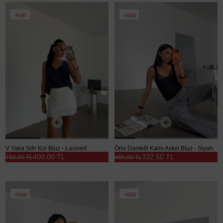
%47
%50
V Yaka Sıfır Kol Bluz - Lacivert
Önü Dantelli Kalın Askılı Bluz - Siyah
400,00 TL
332,50 TL
750,00 TL
665,00 TL
%50
%50