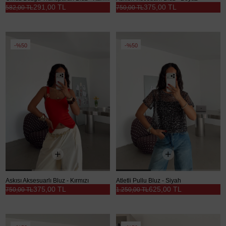
291,00 TL
375,00 TL
582,00 TL
750,00 TL
%50
%50
Askısı Aksesuarlı Bluz - Kırmızı
Atletli Pullu Bluz - Siyah
375,00 TL
625,00 TL
750,00 TL
1.250,00 TL