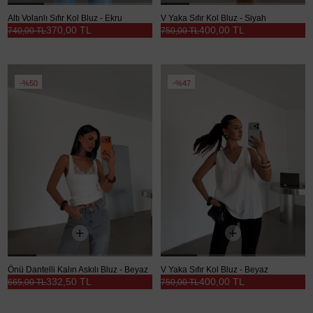
Altı Volanlı Sıfır Kol Bluz - Ekru
V Yaka Sıfır Kol Bluz - Siyah
370,00 TL
400,00 TL
740,00 TL
750,00 TL
%50
%47
Önü Dantelli Kalın Askılı Bluz - Beyaz
V Yaka Sıfır Kol Bluz - Beyaz
332,50 TL
400,00 TL
665,00 TL
750,00 TL