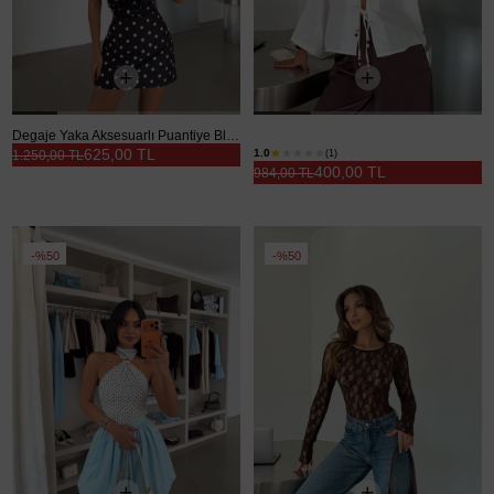
Degaje Yaka Aksesuarlı Puantiye Bluz - Siyah
Bağlamalı Kimono Bluz - Beyaz
625,00 TL
1.0
(1)
1.250,00 TL
400,00 TL
984,00 TL
%50
%50