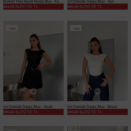
Bisiklet Yaka Biyeli Modal Bluz - Kahve
Sırt Dekolte Dalgıç Bluz - Sarı
467,00 TL
292,50 TL
934,00 TL
585,00 TL
%50
%50
Sırt Dekolte Dalgıç Bluz - Siyah
Sırt Dekolte Dalgıç Bluz - Beyaz
292,50 TL
292,50 TL
585,00 TL
585,00 TL