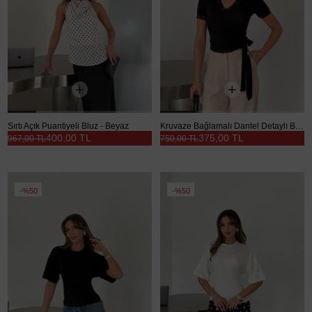
Sırtı Açık Puantiyeli Bluz - Beyaz
Kruvaze Bağlamalı Dantel Detaylı Bluz - Siyah
400,00 TL
375,00 TL
967,00 TL
750,00 TL
%50
%50