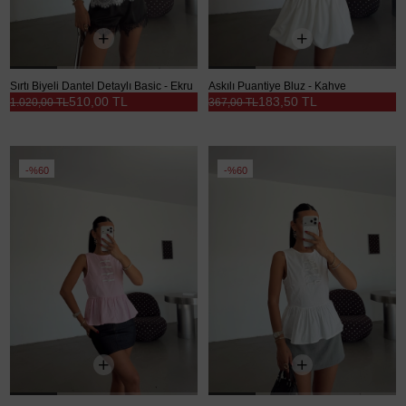
Sırtı Biyeli Dantel Detaylı Basic - Ekru
Askılı Puantiye Bluz - Kahve
510,00 TL
183,50 TL
1.020,00 TL
367,00 TL
%60
%60