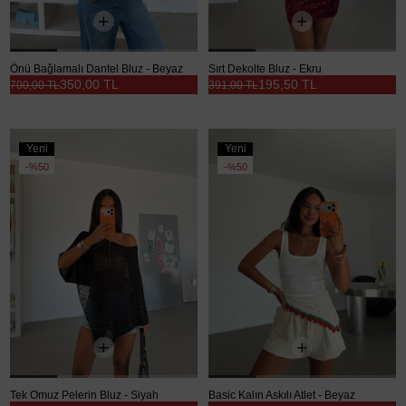
Önü Bağlamalı Dantel Bluz - Beyaz
Sırt Dekolte Bluz - Ekru
350,00 TL
195,50 TL
700,00 TL
391,00 TL
Yeni
Yeni
Ürün
Ürün
%50
%50
Tek Omuz Pelerin Bluz - Siyah
Basic Kalın Askılı Atlet - Beyaz