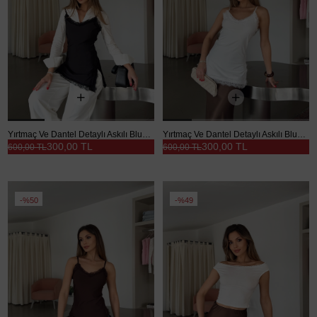
Yırtmaç Ve Dantel Detaylı Askılı Bluz - Siyah
Yırtmaç Ve Dantel Detaylı Askılı Bluz - Ekru
300,00 TL
300,00 TL
600,00 TL
600,00 TL
%50
%49