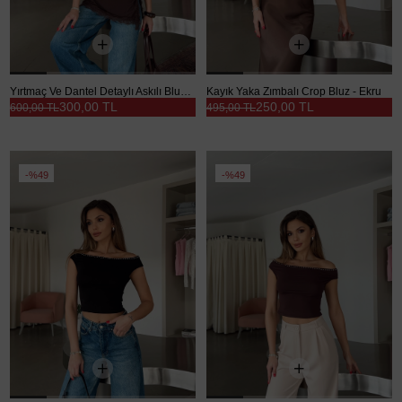
Yırtmaç Ve Dantel Detaylı Askılı Bluz - Kahve
Kayık Yaka Zımbalı Crop Bluz - Ekru
300,00 TL
250,00 TL
600,00 TL
495,00 TL
%49
%49