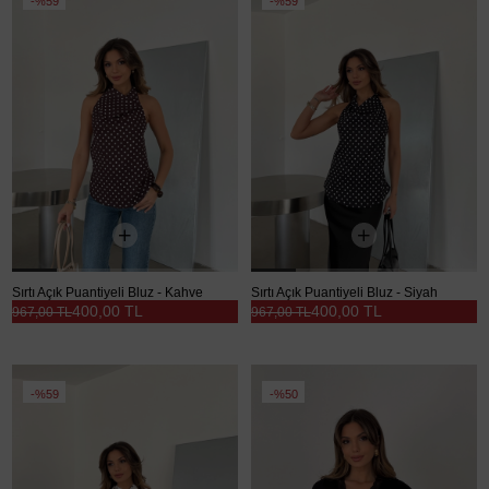
%59
%59
Sırtı Açık Puantiyeli Bluz - Kahve
Sırtı Açık Puantiyeli Bluz - Siyah
400,00 TL
400,00 TL
967,00 TL
967,00 TL
%59
%50