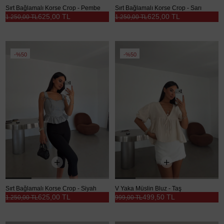
Sırt Bağlamalı Korse Crop - Pembe
Sırt Bağlamalı Korse Crop - Sarı
625,00 TL
625,00 TL
1.250,00 TL
1.250,00 TL
%50
%50
Sırt Bağlamalı Korse Crop - Siyah
V Yaka Müslin Bluz - Taş
625,00 TL
499,50 TL
1.250,00 TL
999,00 TL