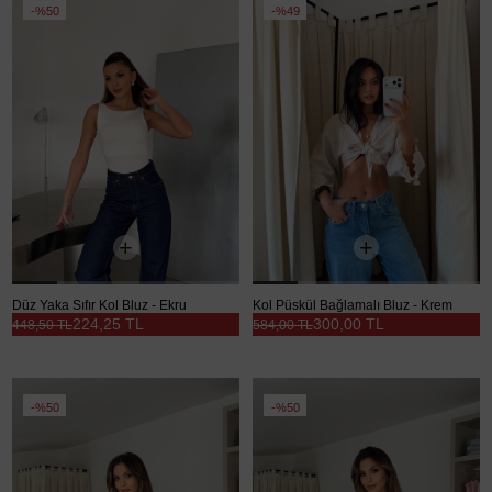
%50
%49
Düz Yaka Sıfır Kol Bluz - Ekru
Kol Püskül Bağlamalı Bluz - Krem
224,25 TL
300,00 TL
448,50 TL
584,00 TL
%50
%50