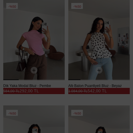
%50
%50
Dik Yaka Modal Bluz - Pembe
Altı Balon Puantiyeli Bluz - Beyaz
292,00 TL
542,00 TL
584,00 TL
1.084,00 TL
%50
%50