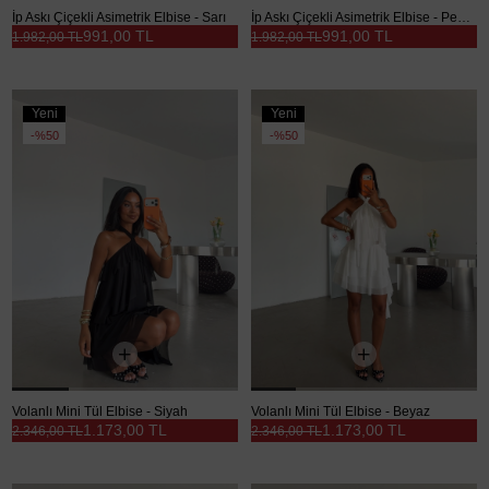
İp Askı Çiçekli Asimetrik Elbise - Sarı
İp Askı Çiçekli Asimetrik Elbise - Pembe
991,00 TL
991,00 TL
1.982,00 TL
1.982,00 TL
Yeni
Yeni
Ürün
Ürün
%50
%50
Volanlı Mini Tül Elbise - Siyah
Volanlı Mini Tül Elbise - Beyaz
1.173,00 TL
1.173,00 TL
2.346,00 TL
2.346,00 TL