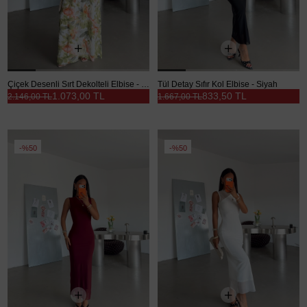
Çiçek Desenli Sırt Dekolteli Elbise - Yeşil
Tül Detay Sıfır Kol Elbise - Siyah
1.073,00 TL
833,50 TL
2.146,00 TL
1.667,00 TL
%50
%50