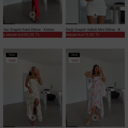
Yan Drapeli Askılı Elbise - Kırmızı
Eteği Drapeli Vatkalı Mini Elbise - Beyaz
590,00 TL
473,00 TL
1.180,00 TL
946,00 TL
Yeni
Yeni
Ürün
Ürün
%50
%50