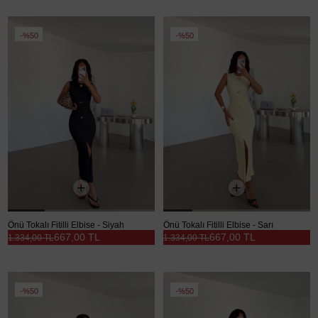
%50
%50
Önü Tokalı Fitilli Elbise - Siyah
Önü Tokalı Fitilli Elbise - Sarı
667,00 TL
667,00 TL
1.334,00 TL
1.334,00 TL
%50
%50