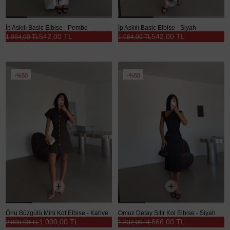
İp Askılı Basic Elbise - Pembe
İp Askılı Basic Elbise - Siyah
542,00 TL
542,00 TL
1.084,00 TL
1.084,00 TL
%50
%50
Önü Büzgülü Mini Kot Elbise - Kahve
Omuz Detay Sıfır Kol Elbise - Siyah
1.000,00 TL
666,00 TL
2.000,00 TL
1.332,00 TL