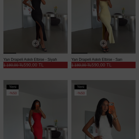
Yan Drapeli Askılı Elbise - Siyah
Yan Drapeli Askılı Elbise - Sarı
590,00 TL
590,00 TL
1.180,00 TL
1.180,00 TL
Yeni
Yeni
Ürün
Ürün
%50
%50