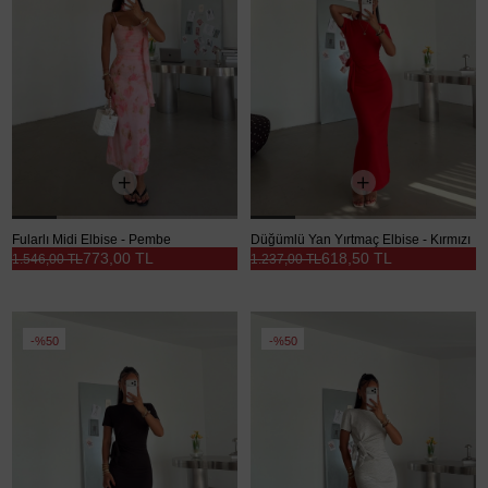
Fularlı Midi Elbise - Pembe
Düğümlü Yan Yırtmaç Elbise - Kırmızı
773,00 TL
618,50 TL
1.546,00 TL
1.237,00 TL
%50
%50