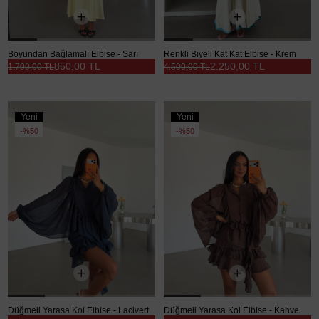
Boyundan Bağlamalı Elbise - Sarı
Renkli Biyeli Kat Kat Elbise - Krem
850,00 TL
2.250,00 TL
1.700,00 TL
4.500,00 TL
Yeni
Yeni
Ürün
Ürün
%50
%50
Düğmeli Yarasa Kol Elbise - Lacivert
Düğmeli Yarasa Kol Elbise - Kahve