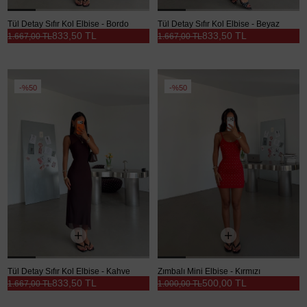
Tül Detay Sıfır Kol Elbise - Bordo
Tül Detay Sıfır Kol Elbise - Beyaz
833,50 TL
833,50 TL
1.667,00 TL
1.667,00 TL
%50
%50
Tül Detay Sıfır Kol Elbise - Kahve
Zımbalı Mini Elbise - Kırmızı
833,50 TL
500,00 TL
1.667,00 TL
1.000,00 TL