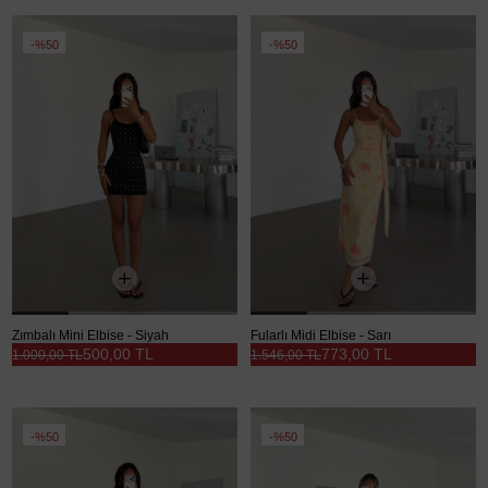
%50
%50
Zımbalı Mini Elbise - Siyah
Fularlı Midi Elbise - Sarı
500,00 TL
773,00 TL
1.000,00 TL
1.546,00 TL
%50
%50