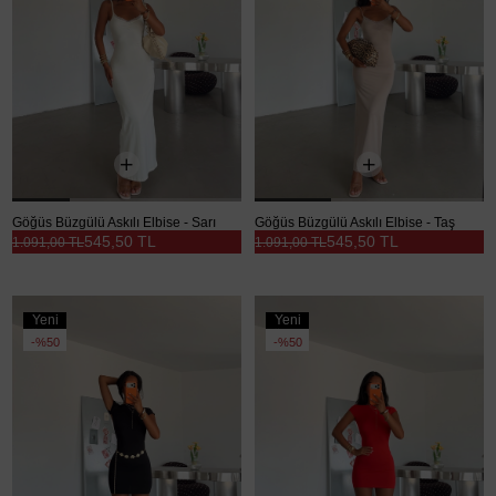
Göğüs Büzgülü Askılı Elbise - Sarı
Göğüs Büzgülü Askılı Elbise - Taş
545,50 TL
545,50 TL
1.091,00 TL
1.091,00 TL
Yeni
Yeni
Ürün
Ürün
%50
%50