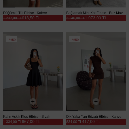
Düğümlü Tül Elbise - Kahve
Bağlamalı Mini Kot Elbise - Buz Mavi
618,50 TL
1.073,00 TL
1.237,00 TL
2.146,00 TL
%50
%50
Kalın Askılı Kloş Elbise - Siyah
Dik Yaka Yan Büzgü Elbise - Kahve
667,00 TL
417,00 TL
1.334,00 TL
834,00 TL