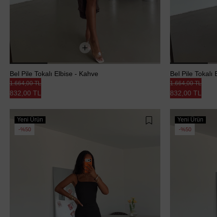
Bel Pile Tokalı Elbise - Kahve
Bel Pile Tokalı 
1.664,00 TL
1.664,00 TL
832,00 TL
832,00 TL
Yeni Ürün
Yeni Ürün
%50
%50