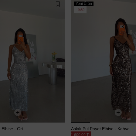
Yeni Ürün
%50
 Elbise - Gri
Askılı Pul Payet Elbise - Kahve
1.600,00 TL