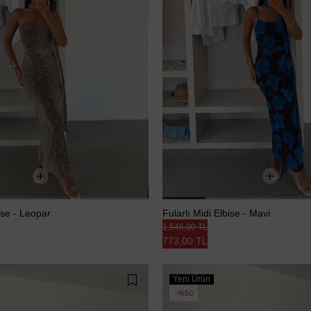
bise - Leopar
Fularlı Midi Elbise - Mavi
1.546,00 TL
773,00 TL
Yeni Ürün
%50