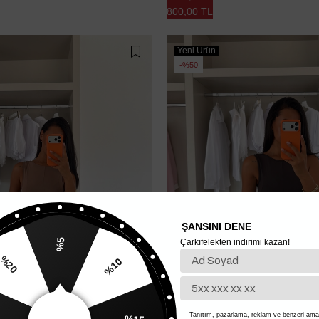
800,00 TL
Yeni Ürün
%50
ŞANSINI DENE
Çarkıfelekten indirimi kazan!
%5
%10
20
%15
Tanıtım, pazarlama, reklam ve benzeri amaç