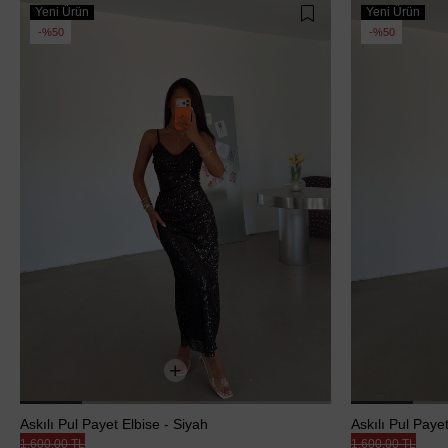
Yeni Ürün
Yeni Ürün
%50
%50
Askılı Pul Payet Elbise - Siyah
Askılı Pul Payet
1.600,00 TL
1.600,00 TL