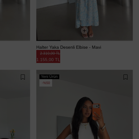
Halter Yaka Desenli Elbise - Mavi
2.310,00 TL
1.155,00 TL
Yeni Ürün
%50