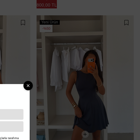
800,00 TL
Yeni Ürün
%50
larla tarafıma