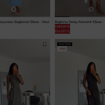
Boyundan Bağlamalı Elbise - Mavi
Bağlama Detay Asimetrik Elbise -
1.628,00 TL
814,00 TL
Yeni Ürün
%50