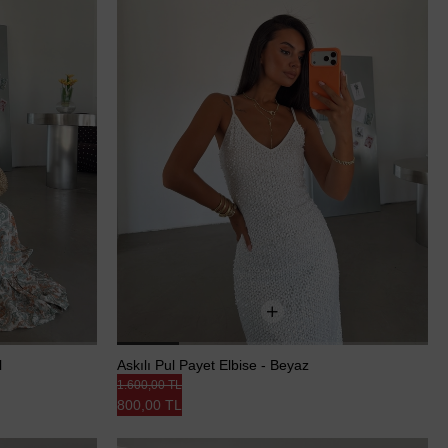
l
Askılı Pul Payet Elbise - Beyaz
1.600,00 TL
800,00 TL