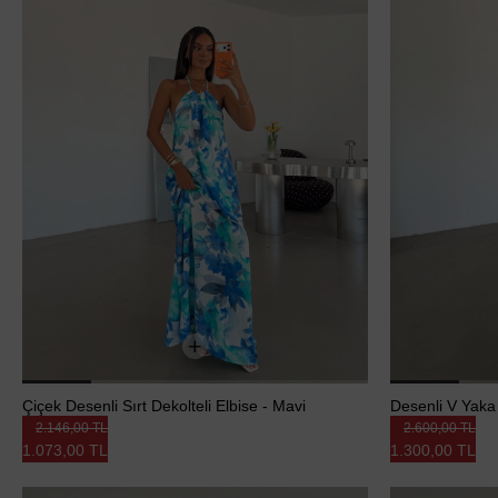
Çiçek Desenli Sırt Dekolteli Elbise - Mavi
Desenli V Yaka 
2.146,00 TL
2.600,00 TL
1.073,00 TL
1.300,00 TL