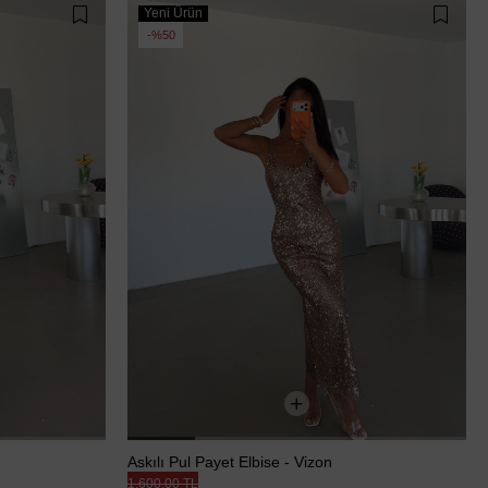
Yeni Ürün
%50
Askılı Pul Payet Elbise - Vizon
1.600,00 TL