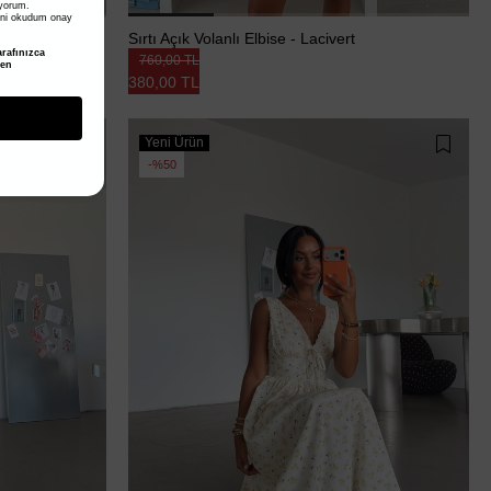
iyorum.
ni okudum onay
Sırtı Açık Volanlı Elbise - Lacivert
rafınızca
760,00 TL
den
380,00 TL
Yeni Ürün
%50