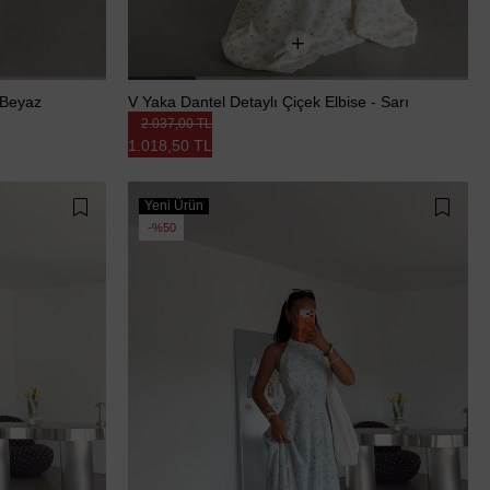
 Beyaz
V Yaka Dantel Detaylı Çiçek Elbise - Sarı
2.037,00 TL
1.018,50 TL
Yeni Ürün
%50