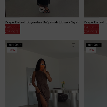
Drape Detaylı Boyundan Bağlamalı Elbise - Siyah
Drape Detaylı 
1.410,00 TL
1.410,00 TL
705,00 TL
705,00 TL
Yeni Ürün
Yeni Ürün
%50
%50