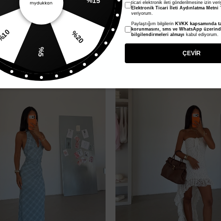
ticari elektronik ileti gönderilmesine izin ver
Elektronik Ticari İleti Aydınlatma Metni
'
veriyorum.
lı Elbise - Vizon
Sırtı Açık Volanlı Elbise - Füme
Paylaştığım bilgilerin
KVKK kapsamında ta
760,00 TL
%20
korunmasını, sms ve WhatsApp üzerin
%10
bilgilendirmeleri almayı
kabul ediyorum.
380,00 TL
%5
ÇEVİR
Yeni Ürün
%50