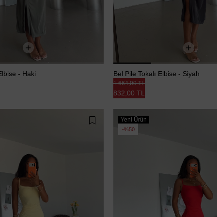
Elbise - Haki
Bel Pile Tokalı Elbise - Siyah
1.664,00 TL
832,00 TL
Yeni Ürün
%50