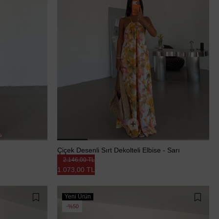
Çiçek Desenli Sırt Dekolteli Elbise - Sarı
2.146,00 TL
1.073,00 TL
Yeni Ürün
%50