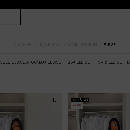
ANASAYFA
KADIN GIYIM
KADIN ÜST GIYIM
ELBISE
GECE ELBİSESİ
GÜNLÜK ELBİSE
KISA ELBİSE
SARI ELBİSE
D
Yeni Ürün
%50