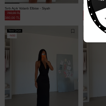
%15
Sırtı Açık Volanlı Elbise - Siyah
Sırtı Açık Volan
760,00 TL
760,00 TL
380,00 TL
380,00 TL
Yeni Ürün
Yeni Ürün
%50
%50