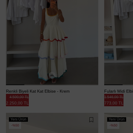
Renkli Biyeli Kat Kat Elbise - Krem
Fularlı Midi El
4.500,00 TL
1.546,00 TL
2.250,00 TL
773,00 TL
Yeni Ürün
Yeni Ürün
%50
%50