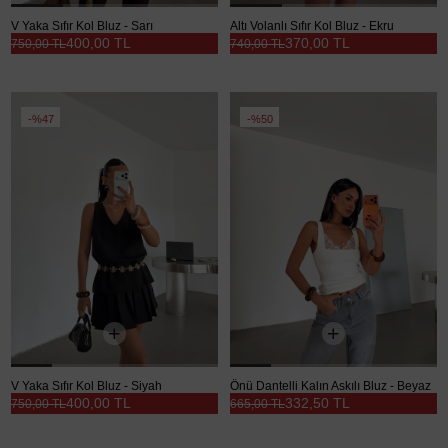
V Yaka Sıfır Kol Bluz - Sarı
Altı Volanlı Sıfır Kol Bluz - Ekru
400,00 TL
370,00 TL
750,00 TL
740,00 TL
%47
%50
V Yaka Sıfır Kol Bluz - Siyah
Önü Dantelli Kalın Askılı Bluz - Beyaz
400,00 TL
332,50 TL
750,00 TL
665,00 TL