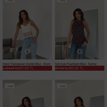
%50
%59
Askılı Transparan Dantel Bluz - Krem
Sırtı Açık Puantiyeli Bluz - Kahve
667,00 TL
400,00 TL
1.334,00 TL
967,00 TL
%59
%59