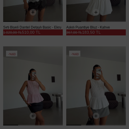
Sırtı Biyeli Dantel Detaylı Basic - Ekru
Askılı Puantiye Bluz - Kahve
510,00 TL
183,50 TL
1.020,00 TL
367,00 TL
%60
%60