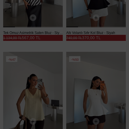
Tek Omuz Asimetrik Saten Bluz - Siyah
Altı Volanlı Sıfır Kol Bluz - Siyah
567,00 TL
370,00 TL
1.134,00 TL
740,00 TL
%47
%50