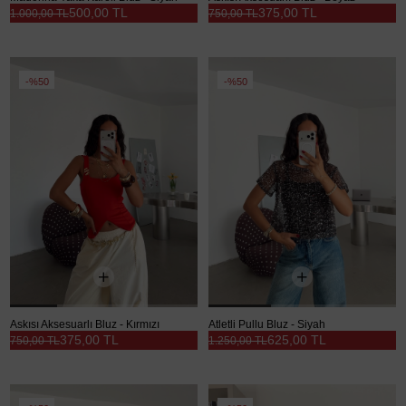
500,00 TL
375,00 TL
1.000,00 TL
750,00 TL
%50
%50
Askısı Aksesuarlı Bluz - Kırmızı
Atletli Pullu Bluz - Siyah
375,00 TL
625,00 TL
750,00 TL
1.250,00 TL