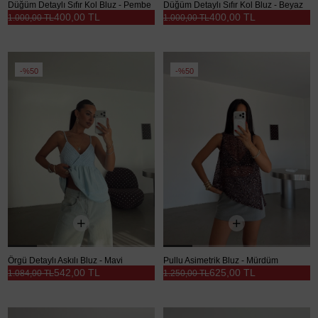
Düğüm Detaylı Sıfır Kol Bluz - Pembe
Düğüm Detaylı Sıfır Kol Bluz - Beyaz
400,00 TL
400,00 TL
1.000,00 TL
1.000,00 TL
%50
%50
Örgü Detaylı Askılı Bluz - Mavi
Pullu Asimetrik Bluz - Mürdüm
542,00 TL
625,00 TL
1.084,00 TL
1.250,00 TL