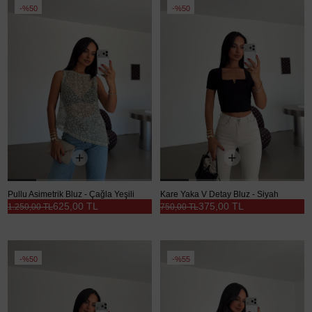
%50
%50
Pullu Asimetrik Bluz - Çağla Yeşili
Kare Yaka V Detay Bluz - Siyah
625,00 TL
375,00 TL
1.250,00 TL
750,00 TL
%50
%55