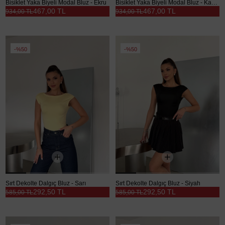
Bisiklet Yaka Biyeli Modal Bluz - Ekru
Bisiklet Yaka Biyeli Modal Bluz - Kahve
467,00 TL
467,00 TL
934,00 TL
934,00 TL
%50
%50
Sırt Dekolte Dalgıç Bluz - Sarı
Sırt Dekolte Dalgıç Bluz - Siyah
292,50 TL
292,50 TL
585,00 TL
585,00 TL