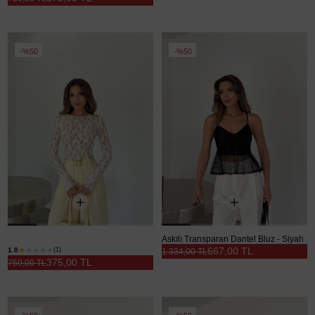
%50
%50
Bisiklet Yaka Likralı Dantel Bluz - Beyaz
Askılı Transparan Dantel Bluz - Siyah
667,00 TL
1.0
(1)
1.334,00 TL
375,00 TL
750,00 TL