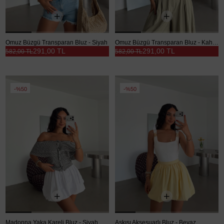
Omuz Büzgü Transparan Bluz - Siyah
Omuz Büzgü Transparan Bluz - Kahve
291,00 TL
291,00 TL
582,00 TL
582,00 TL
%50
%50
Madonna Yaka Kareli Bluz - Siyah
Askısı Aksesuarlı Bluz - Beyaz