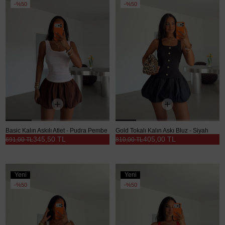
Ürün
Ürün
%50
%50
Basic Kalın Askılı Atlet - Pudra Pembe
Gold Tokalı Kalın Askı Bluz - Siyah
345,50 TL
405,00 TL
691,00 TL
810,00 TL
Yeni
Yeni
Ürün
Ürün
%50
%50