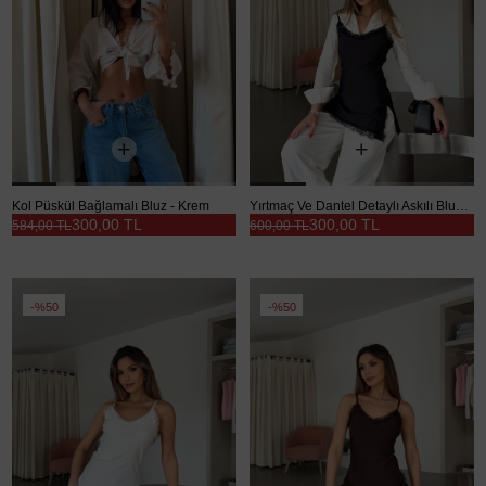
Kol Püskül Bağlamalı Bluz - Krem
Yırtmaç Ve Dantel Detaylı Askılı Bluz - Siyah
300,00 TL
300,00 TL
584,00 TL
600,00 TL
%50
%50