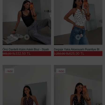
Önü Dantelli Kalın Askılı Bluz - Siyah
Degaje Yaka Aksesuarlı Puantiye Bluz - Beyaz
332,50 TL
625,00 TL
665,00 TL
1.250,00 TL
%50
%50