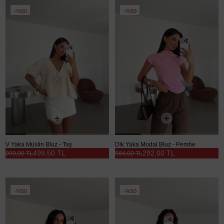
%50
%50
V Yaka Müslin Bluz - Taş
Dik Yaka Modal Bluz - Pembe
499,50 TL
292,00 TL
999,00 TL
584,00 TL
%50
%50