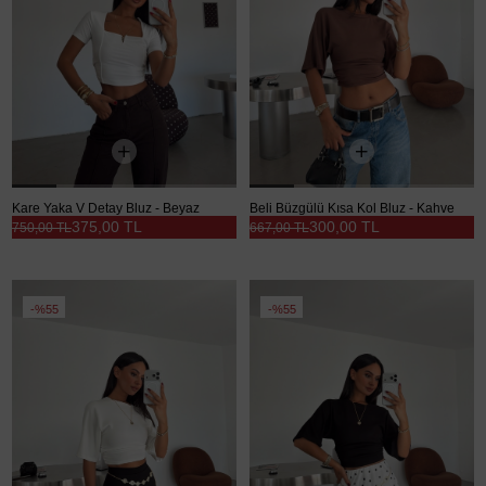
Kare Yaka V Detay Bluz - Beyaz
Beli Büzgülü Kısa Kol Bluz - Kahve
375,00 TL
300,00 TL
750,00 TL
667,00 TL
%55
%55