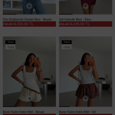
Önü Bağlamalı Dantel Bluz - Beyaz
Sırt Dekolte Bluz - Ekru
350,00 TL
195,50 TL
700,00 TL
391,00 TL
Yeni
Yeni
Ürün
Ürün
%50
%50
Basic Kalın Askılı Atlet - Beyaz
Basic Kalın Askılı Atlet - Gri