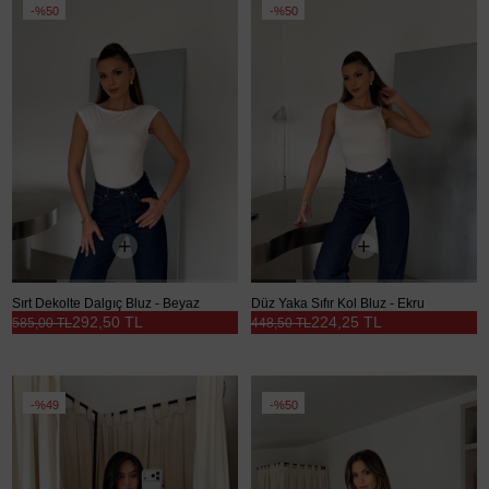
%50
%50
Sırt Dekolte Dalgıç Bluz - Beyaz
Düz Yaka Sıfır Kol Bluz - Ekru
292,50 TL
224,25 TL
585,00 TL
448,50 TL
%49
%50