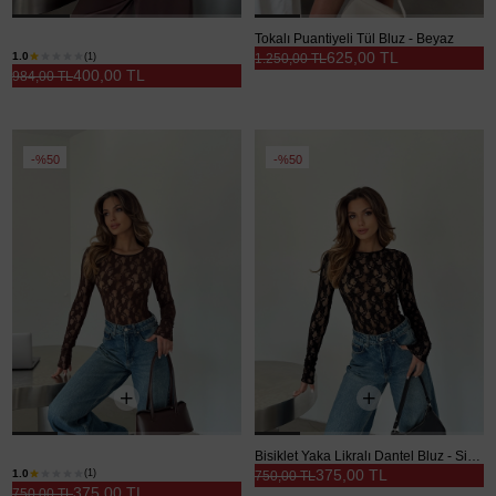
Bağlamalı Kimono Bluz - Beyaz
Tokalı Puantiyeli Tül Bluz - Beyaz
625,00 TL
1.0
(1)
1.250,00 TL
400,00 TL
984,00 TL
%50
%50
Bisiklet Yaka Likralı Dantel Bluz - Kahve
Bisiklet Yaka Likralı Dantel Bluz - Siyah
375,00 TL
1.0
(1)
750,00 TL
375,00 TL
750,00 TL