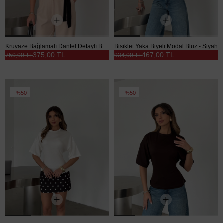
Kruvaze Bağlamalı Dantel Detaylı Bluz - Siyah
Bisiklet Yaka Biyeli Modal Bluz - Siyah
375,00 TL
467,00 TL
750,00 TL
934,00 TL
%50
%50