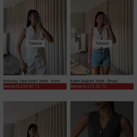
Tükendi
Tükendi
Kırlangıç Yaka Keten Yelek - Krem
Keten Bağcıklı Yelek - Beyaz
199,60 TL
174,50 TL
399,20 TL
349,00 TL