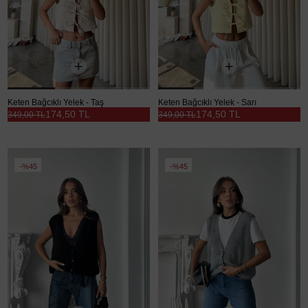
Keten Bağcıklı Yelek - Taş
Keten Bağcıklı Yelek - Sarı
174,50 TL
174,50 TL
349,00 TL
349,00 TL
%45
%45