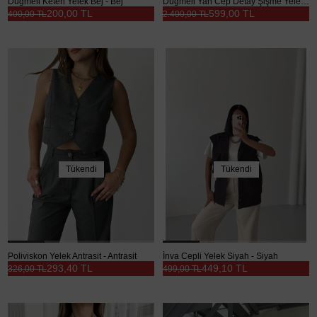
Düğmeli Keten Yelek Bej - Bej
Düğmeli Yan Cep Detay Şişme Yelek - Haki
200,00 TL
599,00 TL
400,00 TL
2.400,00 TL
Tükendi
Tükendi
Poliviskon Yelek Antrasit - Antrasit
İnva Cepli Yelek Siyah - Siyah
293,40 TL
449,10 TL
326,00 TL
499,00 TL