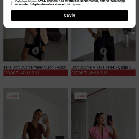
KVKK kapsamında tarafınızca korunmasını, sms ve WhatsApp
Paylaştığım bilgilerin
üzerinden bilgilendirmeleri almayı
kabul ediyorum.
ÇEVİR
Taila Dört Düğme Yelek Vizon - Vizon
Dört Düğme V Yaka Yelek - Çağla Yeşili
400,00 TL
458,50 TL
800,00 TL
917,00 TL
%50
%63