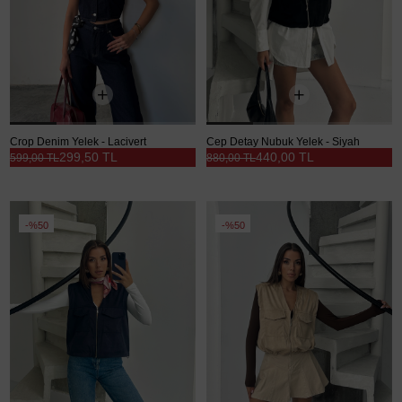
Crop Denim Yelek - Lacivert
Cep Detay Nubuk Yelek - Siyah
299,50 TL
440,00 TL
599,00 TL
880,00 TL
%50
%50