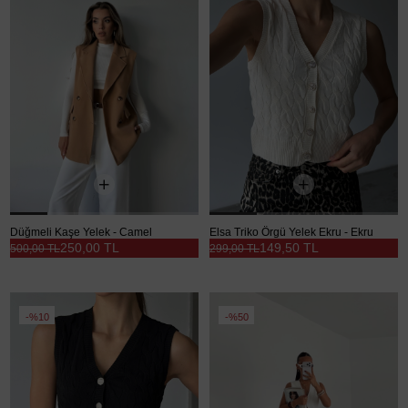
Düğmeli Kaşe Yelek - Camel
Elsa Triko Örgü Yelek Ekru - Ekru
250,00 TL
149,50 TL
500,00 TL
299,00 TL
%10
%50