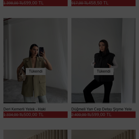
699,00 TL
458,50 TL
1.398,00 TL
917,00 TL
Tükendi
Tükendi
Deri Kemerli Yelek - Haki
Düğmeli Yan Cep Detay Şişme Yelek - Siyah
500,00 TL
599,00 TL
1.334,00 TL
2.400,00 TL