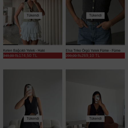
Tükendi
Tükendi
Keten Bağcıklı Yelek - Haki
Elsa Triko Örgü Yelek Füme - Füme
174,50 TL
269,10 TL
349,00 TL
299,00 TL
Tükendi
Tükendi