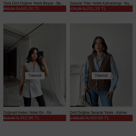
Taila Dört Düğme Yelek Beyaz - Beyaz
Selanik Triko Yelek Kahverengi - Kahverengi
440,00 TL
251,28 TL
800,00 TL
279,20 TL
Tükendi
Tükendi
Düğmeli Keten Yelek Gri - Gri
Dört Düğme Selanik Yelek - Kahve
363,96 TL
350,00 TL
404,40 TL
1.000,00 TL