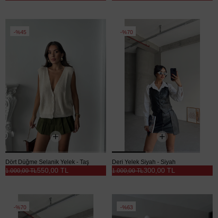
%45
%70
Dört Düğme Selanik Yelek - Taş
Deri Yelek Siyah - Siyah
550,00 TL
300,00 TL
1.000,00 TL
1.000,00 TL
%70
%63