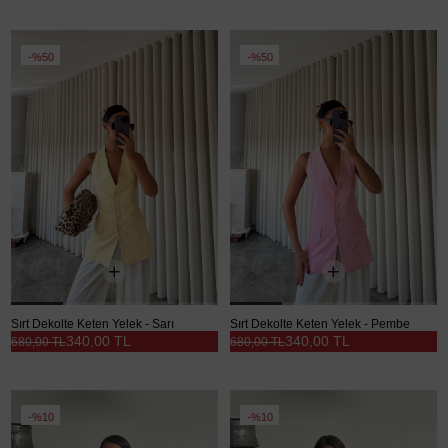
%50
%50
Sırt Dekolte Keten Yelek - Sarı
Sırt Dekolte Keten Yelek - Pembe
340,00 TL
340,00 TL
680,00 TL
680,00 TL
%10
%10