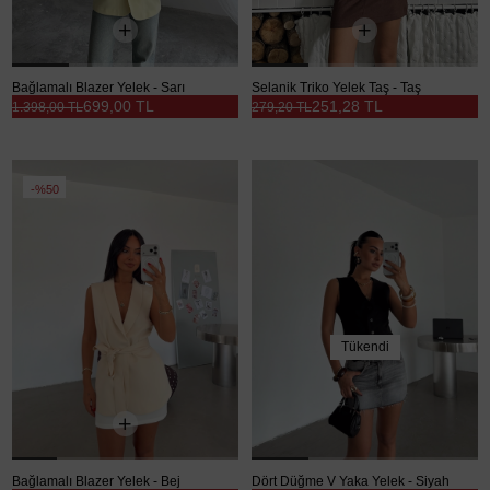
Bağlamalı Blazer Yelek - Sarı
Selanik Triko Yelek Taş - Taş
699,00 TL
251,28 TL
1.398,00 TL
279,20 TL
%50
Tükendi
Bağlamalı Blazer Yelek - Bej
Dört Düğme V Yaka Yelek - Siyah