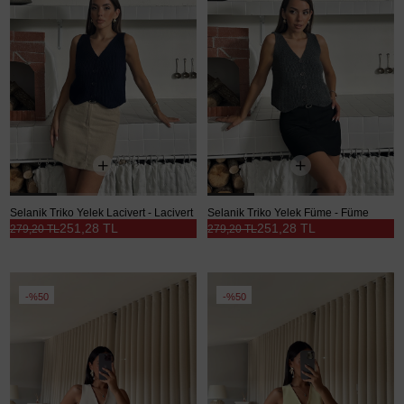
Selanik Triko Yelek Lacivert - Lacivert
Selanik Triko Yelek Füme - Füme
251,28 TL
251,28 TL
279,20 TL
279,20 TL
%50
%50