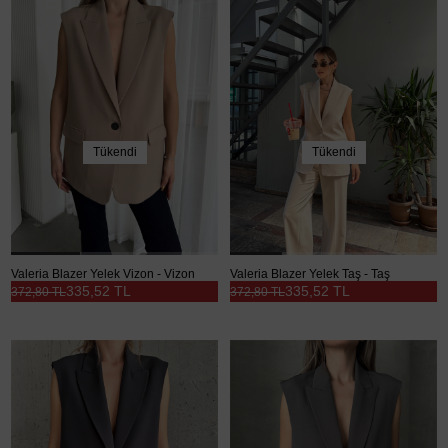
Tükendi
Tükendi
Valeria Blazer Yelek Vizon - Vizon
Valeria Blazer Yelek Taş - Taş
335,52 TL
335,52 TL
372,80 TL
372,80 TL