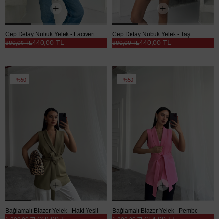
Cep Detay Nubuk Yelek - Lacivert
Cep Detay Nubuk Yelek - Taş
440,00 TL
440,00 TL
880,00 TL
880,00 TL
%50
%50
Bağlamalı Blazer Yelek - Haki Yeşil
Bağlamalı Blazer Yelek - Pembe
699,00 TL
654,00 TL