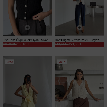
Elsa Triko Örgü Yelek Siyah - Siyah
Dört Düğme V Yaka Yelek - Beyaz
269,10 TL
458,50 TL
299,00 TL
917,00 TL
%50
%10