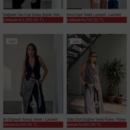
Düğmeli Yan Cep Detay Şişme Yelek - Taş
İnva Cepli Yelek Lacivert - Lacivert
1.200,00 TL
742,50 TL
2.400,00 TL
1.485,00 TL
%67
%50
İki Düğmeli Yumoş Yelek - Lacivert
Taila Dört Düğme Yelek Füme - Füme
299,00 TL
400,00 TL
900,00 TL
800,00 TL