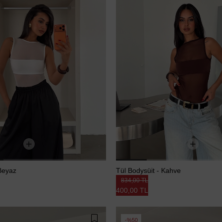
 Beyaz
Tül Bodysüit - Kahve
834,00 TL
400,00 TL
%50