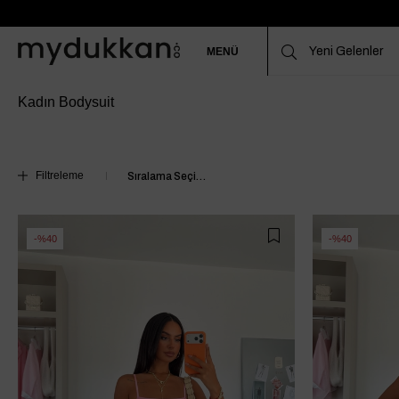
MENÜ
Kadın Bodysuit
Filtreleme
%40
%40