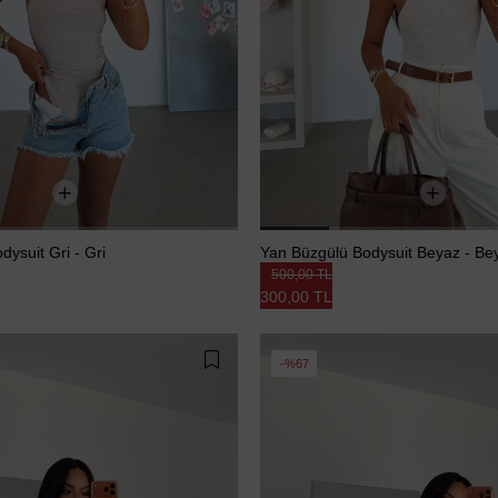
ysuit Gri - Gri
Yan Büzgülü Bodysuit Beyaz - Be
500,00 TL
300,00 TL
%67