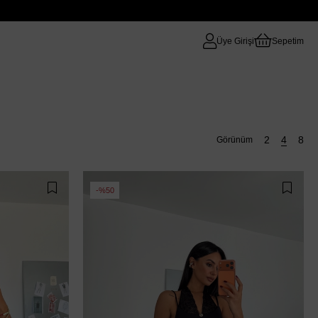
Üye Girişi
Sepetim
%50