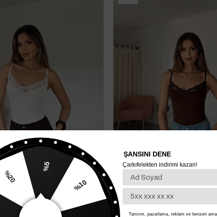
ŞANSINI DENE
Çarkıfelekten indirimi kazan!
%5
%10
20
it - Beyaz
Dantelli Bodysuit - Kahve
735,00 TL
%15
367,50 TL
Tanıtım, pazarlama, reklam ve benzeri amaç