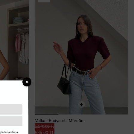
Vatkalı Bodysuit - Mürdüm
1.170,00 TL
585,00 TL
larla tarafıma