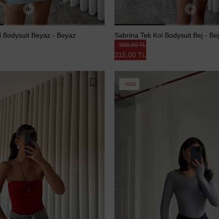
l Bodysuit Beyaz - Beyaz
Sabrina Tek Kol Bodysuit Bej - Bej
900,00 TL
315,00 TL
%50