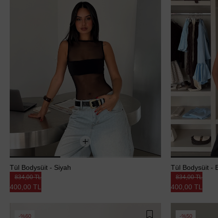
Tül Bodysüit - Siyah
Tül Bodysüit -
834,00 TL
834,00 TL
400,00 TL
400,00 TL
%60
%50