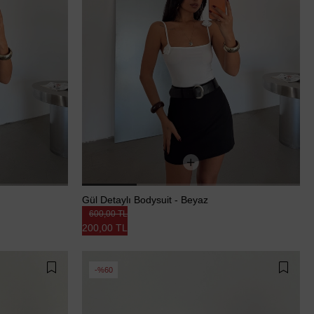
Gül Detaylı Bodysuit - Beyaz
600,00 TL
200,00 TL
%60