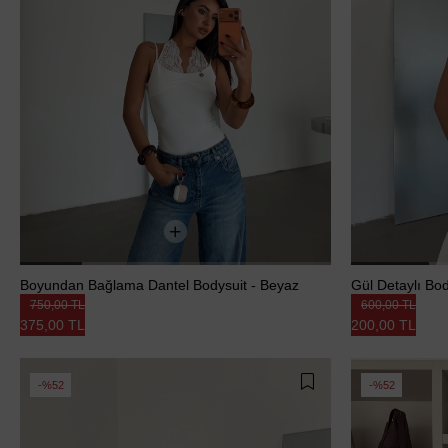
Boyundan Bağlama Dantel Bodysuit - Beyaz
Gül Detaylı Bo
750,00 TL
600,00 TL
375,00 TL
200,00 TL
%52
%52