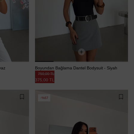
yaz
Boyundan Bağlama Dantel Bodysuit - Siyah
750,00 TL
375,00 TL
%67