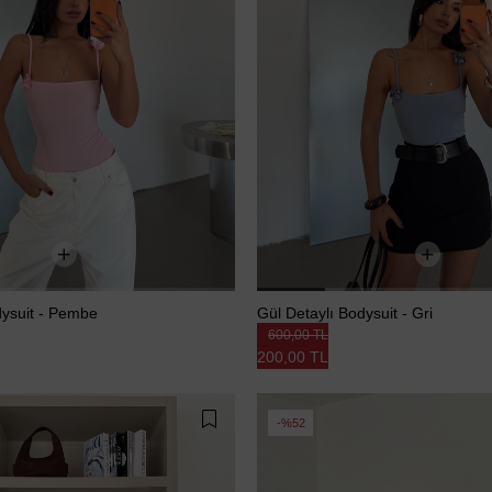
dysuit - Pembe
Gül Detaylı Bodysuit - Gri
600,00 TL
200,00 TL
%52