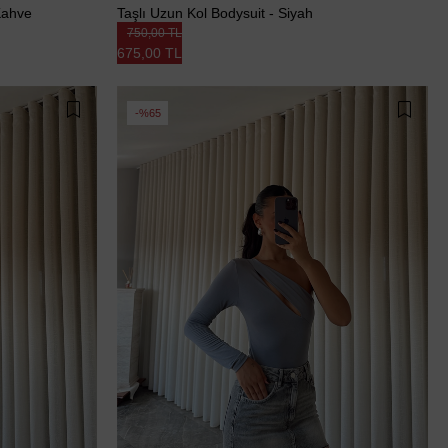
 Kahve
Taşlı Uzun Kol Bodysuit - Siyah
750,00 TL
675,00 TL
%65