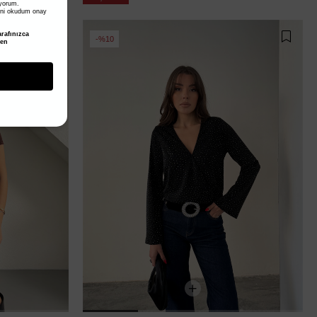
iyorum.
ni okudum onay
rafınızca
%10
den