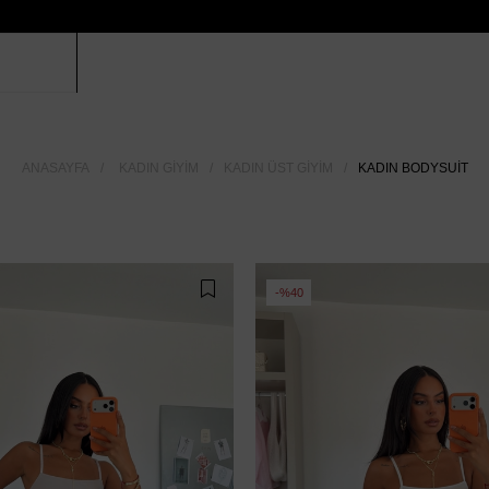
ANASAYFA
KADIN GIYIM
KADIN ÜST GIYIM
KADIN BODYSUIT
%40